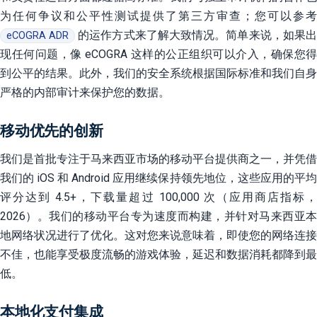
为任何争议和公平性测试提供了第三方审查；您可以参考
的运作方式来了解大致情况。简单来说，如果
eCOGRA ADR
现任何问题，像 eCOGRA 这样的公正组织可以介入，确保您得
到公平的结果。此外，我们的安全系统根据国际标准和我们自身
严格的内部审计来保护您的数据。
移动优先的创新
我们是首批专注于马来西亚市场的移动平台提供商之一，并凭借
我们的 iOS 和 Android 应用继续保持领先地位，这些应用的平均
评分达到 4.5+，下载量超过 100,000 次（应用商店指标，
2026）。我们的移动平台专为速度而构建，并针对马来西亚本
地网络状况进行了优化。这对您来说意味着，即使您的网络连接
不佳，也能享受极度流畅的游戏体验，延迟和数据消耗都降到最
低。
本地化支付集成