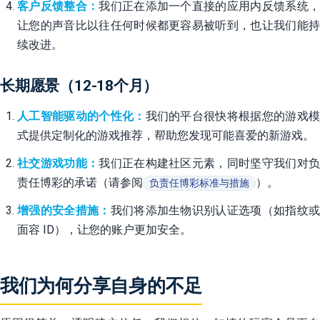
客户反馈整合：
我们正在添加一个直接的应用内反馈系统
让您的声音比以往任何时候都更容易被听到，也让我们能持
续改进。
长期愿景（12-18个月）
人工智能驱动的个性化：
我们的平台很快将根据您的游戏
式提供定制化的游戏推荐，帮助您发现可能喜爱的新游戏。
社交游戏功能：
我们正在构建社区元素，同时坚守我们对
责任博彩的承诺（请参阅
）。
负责任博彩标准与措施
增强的安全措施：
我们将添加生物识别认证选项（如指纹
面容 ID），让您的账户更加安全。
我们为何分享自身的不足