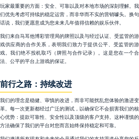
玩家最重要的方面：安全、可靠以及对本地市场的深刻理解。我
们优先考虑可持续的稳定运营，而非华而不实的营销噱头。换句
话说，我们更愿意成为您未来几年值得信赖的娱乐伙伴。
我们来自马耳他博彩管理局的牌照以及与经过认证、受监管的游
戏供应商的合作关系，表明我们致力于提供公平、受监管的游
戏。我们绝不投机取巧（牌照与合作记录）。这是您在一个合
法、公平的平台上游戏的保证。
前行之路：持续改进
我们的理念是稳健、审慎的改进，而非可能扰乱您体验的激进变
革。每一次更新都经过广泛的测试，以确保它不会损害我们的核
心优势：提款可靠性、安全性以及顶级的客户支持。这种谨慎的
方法确保了我们的平台对您而言始终保持稳定和可靠。
我们邀请所有现有和未来的会员通过我们的支持渠道分享您的反