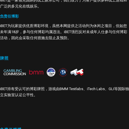
iBET是一家领先国际的线上娱乐公司，我们致力于为客户提供多种线上游戏和
广泛的多元化在线娱乐。
负责任博彩
iBET为玩家提供优质博彩环境，虽然本网提供之活动列为休闲之项目，但如您
未年满18岁，参与任何博彩均属违法。iBET强烈反对未成年人仕参与任何博彩
活动，因此会采取任何措施去阻止及预防。
牌照
iBET持有受认可的博彩牌照，游戏由BMM Testlabs、iTech Labs、GLI等国际独
立实验室认证公平性。