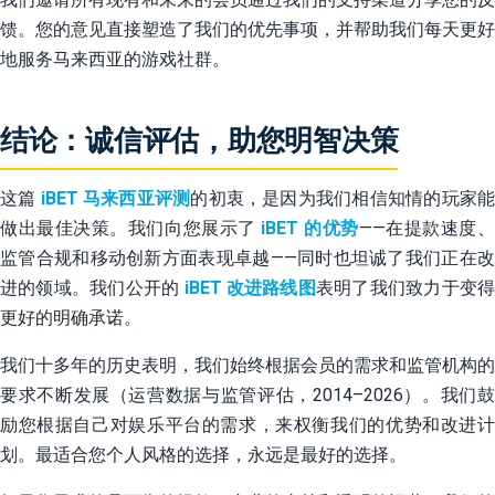
馈。您的意见直接塑造了我们的优先事项，并帮助我们每天更好
地服务马来西亚的游戏社群。
结论：诚信评估，助您明智决策
这篇
iBET 马来西亚评测
的初衷，是因为我们相信知情的玩家
做出最佳决策。我们向您展示了
iBET 的优势
——在提款速度
监管合规和移动创新方面表现卓越——同时也坦诚了我们正在改
进的领域。我们公开的
iBET 改进路线图
表明了我们致力于变
更好的明确承诺。
我们十多年的历史表明，我们始终根据会员的需求和监管机构的
要求不断发展（运营数据与监管评估，2014–2026）。我们鼓
励您根据自己对娱乐平台的需求，来权衡我们的优势和改进计
划。最适合您个人风格的选择，永远是最好的选择。