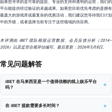
如果您寻求的是可靠的提款、专业的支持和透明的运营，我们的
平台能提供经过验证的卓越成果。如果您目前优先考虑的是拥有
最庞大的游戏库或最复杂的优惠活动，我们建议您等待我们计划
中的升级，或者选择当前专注于这些领域的供应商。
本评测由 iBET 团队根据运营数据、会员反馈分析（2014–
2026）以及监管合规评估编写。最后更新：2026年5月8日。
常见问题解答
iBET 在马来西亚是一个值得信赖的线上娱乐平台
吗？
是的，iBET 是一个值得信赖的马来西亚运营商，我们超过10年的可
靠运营记录和马耳他博彩管理局（MGA）的牌照
在 iBET 提款需要多长时间？
（MGA/B2C/748/2019）证明了这一点。我们将透明度和玩家资金