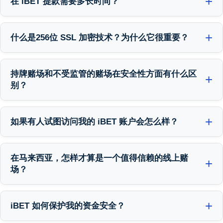
在 iBET 提款需要多长时间？
成一个个人保险箱；您的钱只属于您自己，绝不会与我们的现金混
合是可信赖性的最有力证明。
在 iBET 提款非常快，对于已验证的账户通常只需15-30分钟。我们
合。这是一项严格的监管要求，确保您的资金始终受到保护并可随
通过一个高效的系统实现了这一点，该系统结合了自动安全检查和
时提取。我们还与 Maybank 和 CIMB 等马来西亚主要银行合作，并
什么是256位 SSL 加密技术？为什么它很重要？
专业的支付团队。我们的数据显示，98.7% 的本地马来西亚银行提
进行每日对账，以保证每一令吉都有据可查。
256位 SSL 加密是一种军事级别的安全技术，它会对您的设备（如
款请求都在当天完成。经过十年对流程的不断完善，我们提供了马
手机或电脑）和我们服务器之间发送的所有数据进行加密。这使得
来西亚最快、最可靠的支付服务之一。
持牌赌场和不受监管的赌场在安全性方面有什么区
任何试图拦截信息的人都无法读取这些信息。这与各大银行用于网
别？
上银行的安全级别相同。它至关重要，因为它保护您的个人信息、
最大的区别在于问责制。像 iBET 这样的持牌赌场在法律上受到监管
登录凭据和财务信息免受威胁，确保您在我们这里的整个体验都是
机构（MGA）的要求，必须保护您的资金，而不受监管的赌场则没
私密和安全的。
如果有人试图访问我的 iBET 账户会怎么样？
有这样的义务。我们的 MGA 许可证强制我们隔离玩家资金，接受
我们的系统旨在实时检测并标记未经授权的访问尝试。例如，如果
eCOGRA 的定期第三方审计，并保持透明的财务报告。不受监管的
登录来自一个不寻常的地点或新设备，我们的系统会发出警报。然
网站通常将玩家和公司的资金混合在一起，如果他们遇到财务困
在马来西亚，怎样才算是一个值得信赖的线上赌
后，我们的24/7安全团队可以立即冻结该账户以保护您的资金。为
难，您的存款就会面临风险——这种做法在我们的许可证下是严格禁
场？
了提供更好的保护，我们的移动应用程序包括生物识别登录（指纹/
止的。
在马来西亚，一个值得信赖的线上赌场必须具备官方博彩牌照、可
面容ID），我们的在线支持团队会在2分钟内响应，帮助您解决任何
靠的支付记录以及独立的玩家资金账户。这些核心要素确保了运营
安全问题。
iBET 如何保护我的资金安全？
商受到监管机构的问责，并且您的资金始终得到保护。例如，iBET