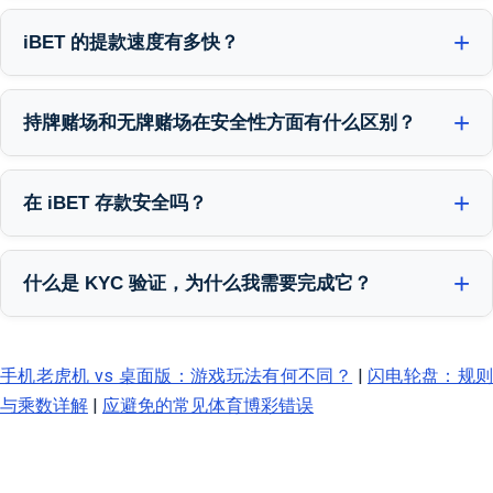
iBET 通过将所有玩家存款存放在独立的银行账户中来保护您的资
持有马耳他博彩管理局（MGA/B2C/748/2019）的牌照，并且自
金，这些账户与我们公司的运营资金完全分开。这意味着您的资金
2014年以来保持着完美的支付记录。我们认为，这种监管监督与透
iBET 的提款速度有多快？
绝不会与我们的资金混合，并且始终可供提取。我们每天都会对所
明运营的结合是建立信任的基石。
在 iBET，已验证账户的提款平均处理时间为15至30分钟。我们之所
有账户进行对账，并与 Maybank 和 CIMB 等马来西亚主要银行合
以能达到这样的速度，是因为我们的自动化安全系统与专业支付团
作，以确保每一令吉都安全无虞。这是我们 MGA 牌照的一项严格要
持牌赌场和无牌赌场在安全性方面有什么区别？
队协同工作，能够快速安全地批准提款请求。我们的运营数据显
求，也是我们保障您余额安全的最重要方式。
最主要的区别在于问责制；像 iBET 这样的持牌赌场在法律上有义务
示，98.7%的马来西亚本地银行提款请求都在当天完成。经过十多年
保护您的资金，而无牌赌场则没有这种约束。我们的 MGA 牌照强制
的流程优化，我们提供了马来西亚市场中最快、最可靠的支付服务
在 iBET 存款安全吗？
要求我们隔离玩家资金，并接受 eCOGRA 等第三方机构的定期审
之一。
是的，在 iBET 存款非常安全，这得益于我们的多层安全基础设施，
计。相比之下，无牌网站通常会将玩家资金与公司资金混合，如果
其中包括256位 SSL 加密技术。这与马来西亚各大银行用于保护网
他们遇到财务问题，您的存款将面临风险——这种做法在我们的牌照
什么是 KYC 验证，为什么我需要完成它？
上银行的安全级别相同，可确保您的交易详情对外界完全不可读。
下是严格禁止的。
KYC（了解您的客户）是一个强制性的身份验证流程，要求您提供
自2014年以来，我们已安全处理了超过500,000笔提款，且无一失败
身份证明文件。完成此流程至关重要，因为它可以确保只有您本人
记录，这证明了我们支付系统的可靠性。我们超过10年的声誉正是
手机老虎机 vs 桌面版：游戏玩法有何不同？
|
闪电轮盘：规
——账户的合法所有者——才能提取您的资金。在 iBET，KYC 流程包
建立在保护每一笔存款的承诺之上。
与乘数详解
|
应避免的常见体育博彩错误
括验证您的 MyKad 或护照，以防止欺诈和未经授权的访问。根据我
们的经验，这是保护您账户和奖金最有效的方法。