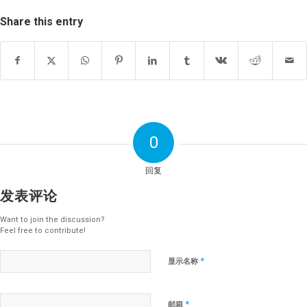
Share this entry
0
回复
发表评论
Want to join the discussion?
Feel free to contribute!
*
显示名称
*
邮箱