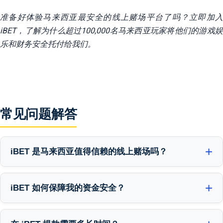
准备好体验马来西亚最安全的线上赌场平台了吗？立即加入
iBET，了解为什么超过100,000名马来西亚玩家将他们的游戏娱
乐和财务安全托付给我们。
常见问题解答
iBET 是马来西亚值得信赖的线上赌场吗？
当然。iBET 是一家备受
马来西亚玩家信赖的线上赌场
，超过10年的
持续运营和完美的支付记录证明了这一点。我们的平台由马耳他博
iBET 如何保障我的资金安全？
彩管理局（MGA/B2C/748/2019）授权，这使我们必须遵守严格的
我们通过将所有玩家存款存放在独立的银行账户中来保障您的资金
全球玩家保护标准。自2014年以来，我们已成功处理超过500,000笔
安全，这些账户与我们公司的运营资金完全分开。您可以把它想象
提款，无一失败。根据我们的经验，官方监管和完美运营历史的结