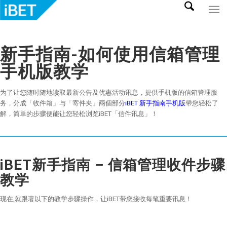
新手指南-如何使用信箱管理
手机版教学
为了让您随时随地读取最新公告及优惠活动讯息，提供手机版的信箱管理服
务，分成「收件箱」与「寄件夹」兩個部分
iBET 新手指南手机版
帶您轻松了
解，简单的步骤便能让您轻松浏览iBET「信件讯息」！
iBET新手指南 – 信箱管理收件步骤
教学
现在,就跟著以下的教学步骤操作，让iBET带您接收每笔重要讯息！