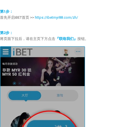
第1步：
首先开启iBET首页 >>
https://ibetmyr88.com/zh/
第2步：
将页面下拉后，请在主页下方点击
『联络我们』
按钮。