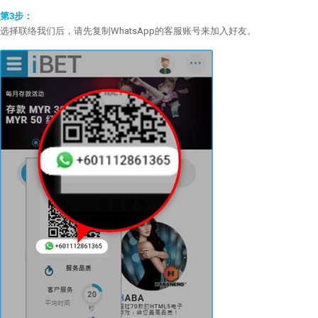
第3步：
选择联络我们后，请先复制WhatsApp的客服账号来加入好友。