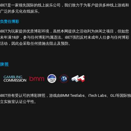
iBET是一家领先国际的线上娱乐公司，我们致力于为客户提供多种线上游戏和
广泛的多元化在线娱乐。
负责任博彩
iBET为玩家提供优质博彩环境，虽然本网提供之活动列为休闲之项目，但如您
未年满18岁，参与任何博彩均属违法。iBET强烈反对未成年人仕参与任何博彩
活动，因此会采取任何措施去阻止及预防。
牌照
iBET持有受认可的博彩牌照，游戏由BMM Testlabs、iTech Labs、GLI等国际独
立实验室认证公平性。