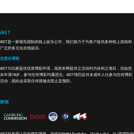
iBET
iBET是一家领先国际的线上娱乐公司，我们致力于为客户提供多种线上游戏和
广泛的多元化在线娱乐。
负责任博彩
iBET为玩家提供优质博彩环境，虽然本网提供之活动列为休闲之项目，但如您
未年满18岁，参与任何博彩均属违法。iBET强烈反对未成年人仕参与任何博彩
活动，因此会采取任何措施去阻止及预防。
牌照
iBET持有受认可的博彩牌照，游戏由BMM Testlabs、iTech Labs、GLI等国际独