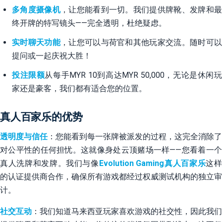
多角度摄像机
，让您能看到一切。我们提供牌靴、发牌和
终开牌的特写镜头——完全透明，杜绝疑虑。
实时聊天功能
，让您可以与荷官和其他玩家交流。随时可
提问或一起庆祝大胜！
投注限额
从每手MYR 10到高达MYR 50,000，无论是休闲
家还是豪客，我们都有适合您的位置。
真人百家乐的优势
透明度与信任
：您能看到每一张牌被派发的过程，这完全消除了
对公平性的任何担忧。这就像身处云顶赌场一样——您看着一个
真人洗牌和发牌。我们与像
Evolution Gaming真人百家乐
这
的认证提供商合作，确保所有游戏都经过权威测试机构的独立审
计。
社交互动
：我们知道马来西亚玩家喜欢游戏的社交性，因此我们