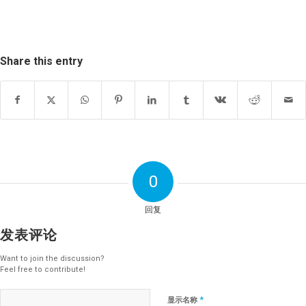
得持续的高清体验。如果您的网速较慢，RNG百家乐是一个绝佳的
替代选择，因为它只需要很少的带宽。
Share this entry
0
回复
发表评论
Want to join the discussion?
Feel free to contribute!
*
显示名称