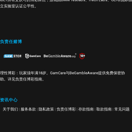
立实验室认证公平性。
负责任赌博
理性博彩：玩家须年满18岁。GamCare与BeGambleAware提供免费保密协
助。详见
负责任博彩指南
。
资讯中心
关于我们
|
服务条款
|
隐私政策
|
负责任博彩
|
存款指南
|
取款指南
|
常见问题