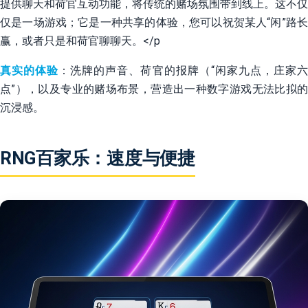
提供聊天和荷官互动功能，将传统的赌场氛围带到线上。这不仅
仅是一场游戏；它是一种共享的体验，您可以祝贺某人“闲”路长
赢，或者只是和荷官聊聊天。</p
真实的体验
：洗牌的声音、荷官的报牌（“闲家九点，庄家
点”），以及专业的赌场布景，营造出一种数字游戏无法比拟的
沉浸感。
RNG百家乐：速度与便捷