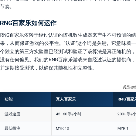
节奏。
RNG百家乐如何运作
RNG百家乐依赖于经过认证的随机数生成器来产生不可预测的结
果，从而保证游戏的公平性。“认证”这个词是关键。它意味着一
个独立的第三方实验室已经测试和验证了该算法是真正随机的，
没有任何偏见。我们的RNG百家乐游戏来自经过认证的提供商，
并定期接受测试，以确保其随机性和完整性。
典型功
功能
真人百家乐
RNG百家
游戏速度
45–60 手/小时
200+ 手/
最低投注
MYR 10
MYR 1