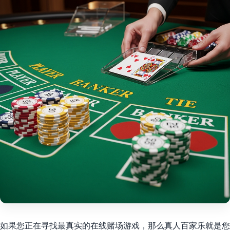
如果您正在寻找最真实的在线赌场游戏，那么真人百家乐就是您