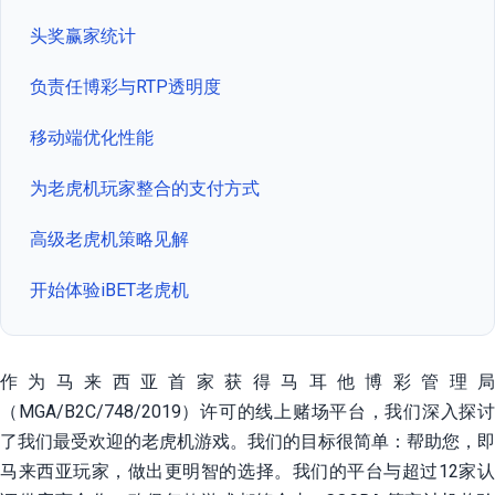
头奖赢家统计
负责任博彩与RTP透明度
移动端优化性能
为老虎机玩家整合的支付方式
高级老虎机策略见解
开始体验iBET老虎机
作为马来西亚首家获得马耳他博彩管理局
（MGA/B2C/748/2019）许可的线上赌场平台，我们深入探讨
了我们最受欢迎的老虎机游戏。我们的目标很简单：帮助您，即
马来西亚玩家，做出更明智的选择。我们的平台与超过12家认