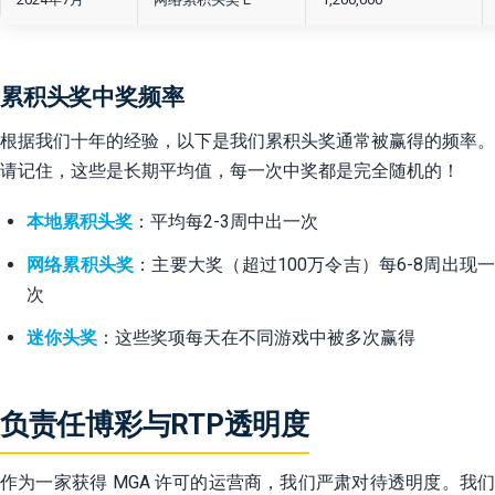
累积头奖中奖频率
根据我们十年的经验，以下是我们累积头奖通常被赢得的频率。
请记住，这些是长期平均值，每一次中奖都是完全随机的！
本地累积头奖
：平均每2-3周中出一次
网络累积头奖
：主要大奖（超过100万令吉）每6-8周出现一
次
迷你头奖
：这些奖项每天在不同游戏中被多次赢得
负责任博彩与RTP透明度
作为一家获得 MGA 许可的运营商，我们严肃对待透明度。我们