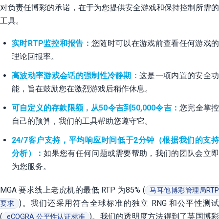
对负责任博彩的承诺，在于为您提供安全游戏和保持控制所需的
工具。
实时RTP监控和报告：
您随时可以在游戏前查看任何游戏的
理论回报率。
高波动率游戏会话的强制性冷静期：
这是一项内置的安全
能，旨在鼓励您在激烈游戏后稍作休息。
可自定义的存款限额，从50令吉到50,000令吉：
您完全掌
自己的预算，我们的工具帮助您遵守它。
24/7客户支持，平均响应时间低于2分钟（根据我们的支持
分析）：
如果您有任何问题或需要帮助，我们的团队会立
为您服务。
MGA 要求线上老虎机的最低 RTP 为85% (
马耳他博彩管理局RTP
)。我们还采用符合全球标准的独立 RNG 和公平性测
要求
(
)。我们的透明度方法得到了英国博彩
eCOGRA 公平性认证标准