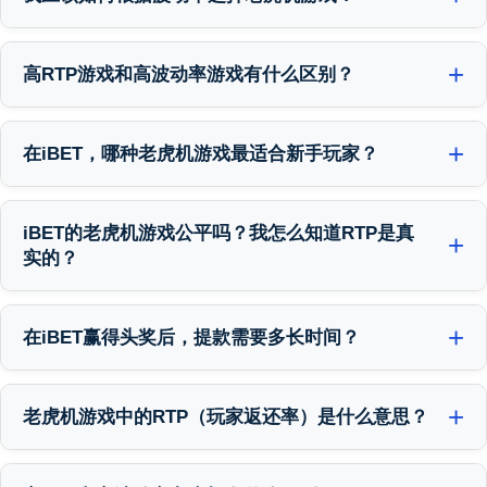
96%的游戏，理论上每投注100令吉会返还96令吉。在iBET，我们热
您应该根据您的预算和游戏风格来选择波动率，低波动率适合长时
门老虎机的RTP范围从94.2%到98.5%不等，其中一些经典游戏的RTP
间游戏，高波动率则适合追求巨额奖金的玩家。低波动率游戏赢奖
甚至超过98%。我们建议玩家选择RTP高于96%的游戏，以获得更长
高RTP游戏和高波动率游戏有什么区别？
频繁但金额较小，而高波动率游戏赢奖次数较少但奖金可能非常巨
的游戏时间和更好的理论回报价值。
主要区别在于，高RTP游戏关注长期回报价值，而高波动率游戏关注
大。根据我们的资金管理建议，玩高波动率游戏时，我们推荐准备
单次赢奖的潜在规模。一个游戏可以同时拥有高RTP和高波动率，这
至少是您单次投注额200倍的资金。在我们的经验中，新手玩家从低
在iBET，哪种老虎机游戏最适合新手玩家？
意味着它长期回报不错，但短期内奖金会很不稳定。例如，我们平
或中波动率的游戏开始，可以更好地管理资金并享受游戏过程。
对于新手玩家，我们通常推荐RTP较高（96%以上）且波动率为低至
台上一款RTP为97.6%的游戏可能属于高波动率，而另一款RTP为
中的老虎机游戏。这类游戏能提供更频繁的小额赢奖，帮助您延长
98.0%的游戏可能是低波动率，提供更稳定的回报。我们建议您在选
iBET的老虎机游戏公平吗？我怎么知道RTP是真
游戏时间并熟悉游戏机制，而不会让资金快速消耗。例如，我们的
择游戏时同时考虑这两个因素，以找到最符合您期望的游戏体验。
实的？
一些亚洲主题老虎机，其参与度比西方主题高出23%，通常具有中
是的，iBET的所有老虎机游戏都经过认证且绝对公平，其RTP数据是
等波动性和超过96.5%的RTP，非常受欢迎。我们发现，从这类游戏
真实可信的。我们是持有马耳他博彩管理局
开始的玩家能获得更积极的初次体验。
在iBET赢得头奖后，提款需要多长时间？
（MGA/B2C/748/2019）许可证的运营商，所有游戏都经过eCOGRA
在iBET赢得头奖后，绝大多数提款请求会在15至30分钟内处理完
等独立机构的严格审计。我们的平台运营数据涵盖了超过10年和50
成。我们整合了马来西亚主流的支付渠道，如FPX和DuitNow，以确
万次游戏会话，证实了我们游戏的实际返还率与供应商公布的理论
老虎机游戏中的RTP（玩家返还率）是什么意思？
保提款过程快速安全。我们的支付运营日志显示，高达98.7%的老虎
RTP高度一致。我们对透明度的承诺意味着您可以放心游戏，每一次
RTP（玩家返还率）是指一款老虎机在长期内返还给玩家的总投注金
机奖金提款都能在当天为马来西亚本地银行处理完毕。我们深知快
旋转的结果都是经过验证的、真正随机的。