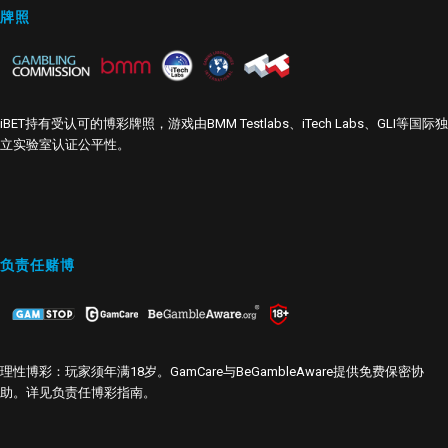
牌照
iBET持有受认可的博彩牌照，游戏由BMM Testlabs、iTech Labs、GLI等国际独
立实验室认证公平性。
负责任赌博
理性博彩：玩家须年满18岁。GamCare与BeGambleAware提供免费保密协
助。详见
负责任博彩指南
。