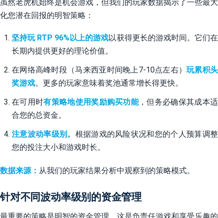
虽然老虎机始终是机会游戏，但我们的玩家数据揭示了一些最大
化您潜在回报的明智策略：
坚持玩 RTP 96%以上的游戏
以获得更长的游戏时间。它们
长期内提供更好的理论价值。
在网络高峰时段（马来西亚时间晚上7-10点左右）
玩累积头
奖游戏
。更多的玩家意味着奖池通常增长得更快。
在可用时
有策略地使用奖励购买功能
，但务必确保其成本
合您的总资金。
注意波动率级别。
根据游戏的风险状况和您的个人预算调
您的投注大小和游戏时长。
数据来源：
从我们的玩家结果分析中观察到的策略模式。
针对不同波动率级别的资金管理
最重要的策略是明智的资金管理。这是负责任游戏和享受乐趣的