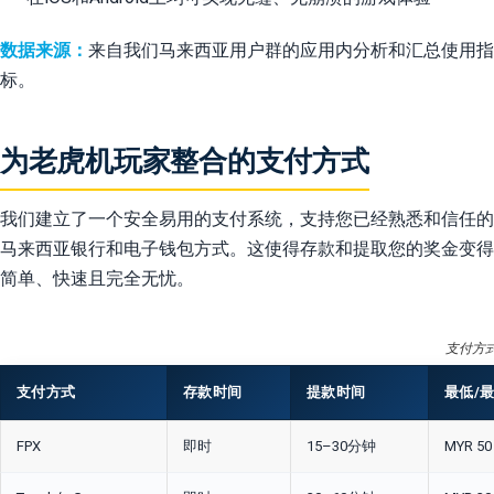
数据来源：
来自我们马来西亚用户群的应用内分析和汇总使用指
标。
为老虎机玩家整合的支付方式
我们建立了一个安全易用的支付系统，支持您已经熟悉和信任的
马来西亚银行和电子钱包方式。这使得存款和提取您的奖金变得
简单、快速且完全无忧。
支付方
支付方式
存款时间
提款时间
最低/
FPX
即时
15–30分钟
MYR 50 