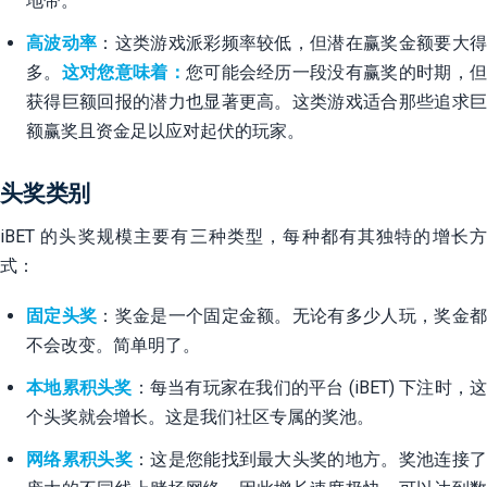
地带。
高波动率
：这类游戏派彩频率较低，但潜在赢奖金额要大
多。
这对您意味着：
您可能会经历一段没有赢奖的时期，
获得巨额回报的潜力也显著更高。这类游戏适合那些追求巨
额赢奖且资金足以应对起伏的玩家。
头奖类别
iBET 的头奖规模主要有三种类型，每种都有其独特的增长方
式：
固定头奖
：奖金是一个固定金额。无论有多少人玩，奖金
不会改变。简单明了。
本地累积头奖
：每当有玩家在我们的平台 (iBET) 下注时，这
个头奖就会增长。这是我们社区专属的奖池。
网络累积头奖
：这是您能找到最大头奖的地方。奖池连接