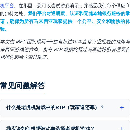
机平台
。在那里，您可以尝试游戏演示，并感受我们每个供应商
的独特之处。
我们平台对透明度、认证和无缝本地银行服务的承
诺，确保为所有马来西亚玩家提供一个公平、安全和愉快的体
验。
本文由 iBET 团队撰写——拥有超过10年直接行业经验的持牌马
来西亚游戏运营商。所有 RTP 数据均通过马耳他博彩管理局合
规报告和独立审计验证。
常见问题解答
什么是老虎机游戏中的RTP（玩家返还率）？
RTP（玩家返还率）是指一款老虎机游戏在长期内返还给玩家的总投
注金额的理论百分比。它代表了游戏的长期价值，例如，一个RTP为
我应该如何根据波动率选择老虎机游戏？