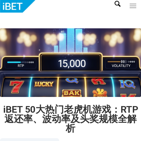
iBET 50大热门老虎机游戏：RTP
返还率、波动率及头奖规模全解
析