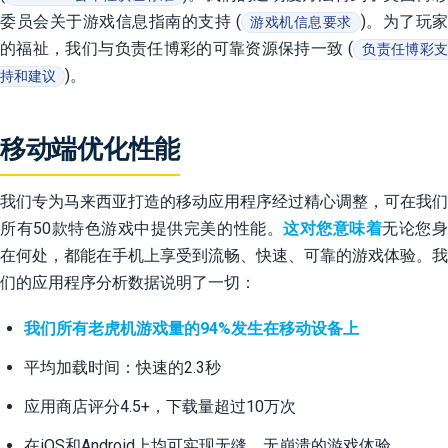
委员会关于游戏信息指南的支持 (
)。为了玩家
游戏机信息要求
的福祉，我们与负责任博彩的可靠资源保持一致 (
负责任博彩
)。
持和建议
移动端优化性能
我们专为马来西亚打造的移动应用程序经过精心调整，可在我们
所有50款特色游戏中提供完美的性能。
这对您意味着
无论您
在何处，都能在手机上享受到流畅、快速、可靠的游戏体验。我
们的应用程序分析数据说明了一切：
我们所有老虎机游戏量的94%发生在移动设备上
平均加载时间：快速的2.3秒
应用商店评分4.5+，下载量超过10万次
在iOS和Android上均可实现无缝、无崩溃的游戏体验