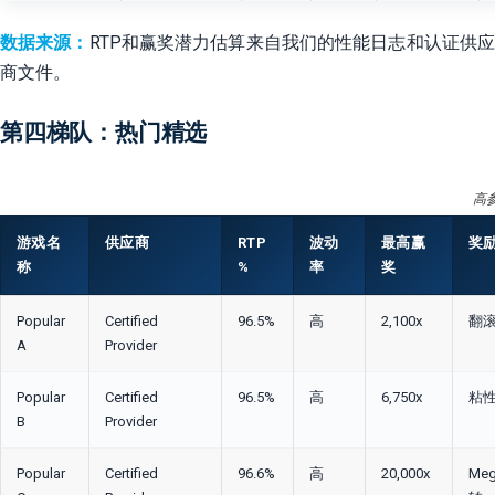
数据来源：
RTP和赢奖潜力估算来自我们的性能日志和认证供
商文件。
第四梯队：热门精选
高
游戏名
供应商
RTP
波动
最高赢
奖
称
%
率
奖
Popular
Certified
96.5%
高
2,100x
翻
A
Provider
Popular
Certified
96.5%
高
6,750x
粘
B
Provider
Popular
Certified
96.6%
高
20,000x
Me