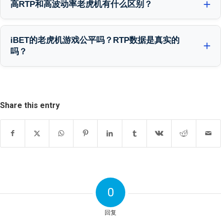
额的理论百分比。它代表了游戏的长期价值，因为更高的RTP意味着
速收到奖金的重要性，因此我们的团队致力于提供全天候高效的支
高RTP和高波动率老虎机有什么区别？
更低的赌场优势。在iBET，我们50大热门老虎机的RTP范围从94.2%
付服务。
主要区别在于，高RTP关乎长期回报价值，而高波动率关乎短期内赢
到高达98.5%。我们建议玩家选择RTP高于96%的游戏，以获得更好
奖的规模和频率。一款游戏可以同时拥有高RTP和高波动率，这意味
的长期游戏价值。
iBET的老虎机游戏公平吗？RTP数据是真实的
着它长期回报好，但短期赢奖不稳定。例如，我们平台上一款RTP为
吗？
97.6%的游戏可能是高波动率，而另一款RTP为98.0%的游戏则可能
是的，iBET的所有老虎机游戏都经过认证且绝对公平，RTP数据真实
是低波动率，提供更稳定的回报。我们建议您同时考虑这两个指标
可信。我们持有马耳他博彩管理局（MGA/B2C/748/2019）的许可
来选择游戏。
证，所有游戏均由eCOGRA等独立机构审计。我们超过50万次游戏
Share this entry
会话的运营数据证实，实际派彩率与官方认证的RTP完全一致。我们
对透明度的承诺确保您在每一次旋转中都能体验到真正随机和公平
的游戏环境。
0
回复