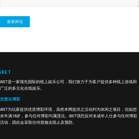
iBET
iBET是一家领先国际的线上娱乐公司，我们致力于为客户提供多种线上游戏和
广泛的多元化在线娱乐。
负责任博彩
iBET为玩家提供优质博彩环境，虽然本网提供之活动列为休闲之项目，但如您
未年满18岁，参与任何博彩均属违法。iBET强烈反对未成年人仕参与任何博彩
活动，因此会采取任何措施去阻止及预防。