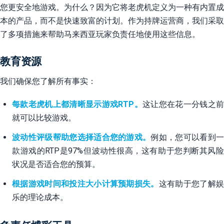
RTP与负责任博彩
马耳他博彩管理局和其他负责任博彩组织强调，理解RTP有助于
您更安全地游戏。为什么？因为它将老虎机定义为一种有内置成
本的产品，而不是快速致富的计划。作为持牌运营商，我们采取
了多项措施来帮助马来西亚玩家负责任地使用这些信息。
教育资源
我们确保您了解所有事实：
每款老虎机上都清晰显示游戏RTP。
这让您在花一分钱之前
就可以比较游戏。
波动性评级帮助您选择适合您的游戏。
例如，您可以看到
款游戏的RTP是97%但波动性很高，这有助于您判断其风险
状况是否适合您的预算。