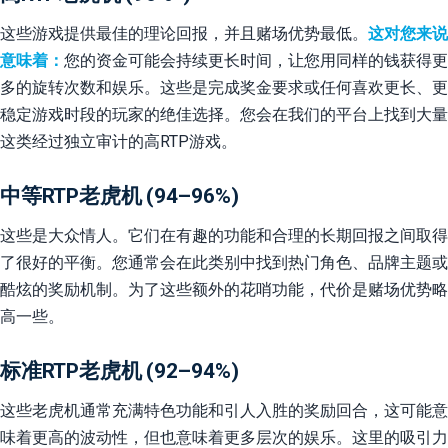
这些游戏提供最佳的理论回报，并且赌场优势最低。
这对您来说
意味着：
您的资金可能会持续更长时间，让您用同样的钱获得更
多的旋转次数和娱乐。这些是完成奖金要求或任何喜欢更长、更
稳定游戏时段的玩家的绝佳选择。您会在我们的平台上找到大量
这类经过独立审计的高RTP游戏。
中等RTP老虎机 (94–96%)
这些是大众情人。它们在有趣的功能和合理的长期回报之间取得
了很好的平衡。您通常会在此类别中找到热门角色、品牌主题或
酷炫的奖励机制。为了这些额外的花哨功能，代价是赌场优势略
高一些。
标准RTP老虎机 (92–94%)
这些老虎机通常充满特色功能和引人入胜的奖励回合，这可能意
味着更高的波动性，但也意味着更多层次的娱乐。这里的吸引力