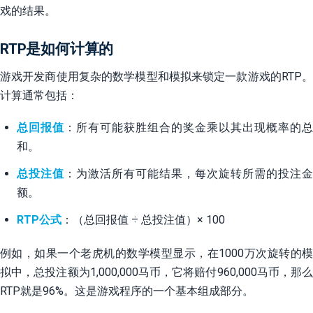
戏的结果。
RTP是如何计算的
游戏开发商使用复杂的数学模型和模拟来锁定一款游戏的RTP。
计算通常包括：
总回报值
：所有可能获胜组合的奖金乘以其出现概率的总
和。
总投注值
：为激活所有可能结果，每次旋转所需的投注金
额。
RTP公式
：（总回报值 ÷ 总投注值）× 100
例如，如果一个老虎机的数学模型显示，在1000万次旋转的模
拟中，总投注额为1,000,000马币，它将赔付960,000马币，那么
RTP就是96%。这是游戏程序的一个基本组成部分。