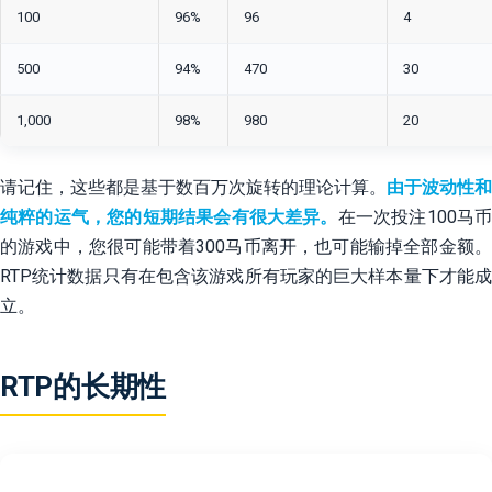
100
96%
96
4
500
94%
470
30
1,000
98%
980
20
请记住，这些都是基于数百万次旋转的理论计算。
由于波动性和
纯粹的运气，您的短期结果会有很大差异。
在一次投注100马
的游戏中，您很可能带着300马币离开，也可能输掉全部金额。
RTP统计数据只有在包含该游戏所有玩家的巨大样本量下才能成
立。
RTP的长期性