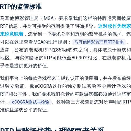
RTP的监管标准
马耳他博彩管理局（MGA）要求像我们这样的持牌运营商披露
RTP信息，并对可接受的范围提供了明确指导。
这对您作为玩
来说意味着
，您受到一个要求公平和透明的监管机构的保护。您
可以在这里查看MGA的现行规则：
马耳他博彩管理局RTP指南
通常，公布的老虎机RTP在85%到98%之间，具体取决于游戏和
地区。与实体赌场的RTP可能低至80-90%相比，在线老虎机几
乎总是提供更好的价值。
我们平台上的每款游戏都来自经过认证的供应商，并在发布前经
过独立验证。像eCOGRA这样的独立测试实验室会审计游戏的
RTP和公平性，我们要求我们托管的每款游戏都必须通过这些审
计：
。这种第三方检查是您对所声明的RT
eCOGRA测试与检验
准确且游戏公平的保证。