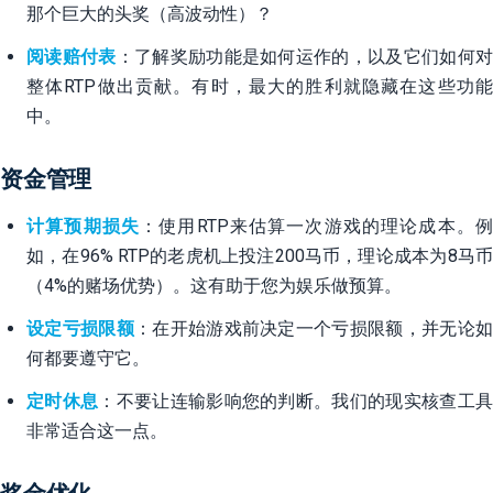
上RTP的游戏而不是94%的，会给您带来显著更好的长期价
值。这是找到
马来西亚最佳RTP老虎机
的关键。
考虑波动性
：将游戏的波动性与您的资金和游戏风格相匹
配。您是想寻找频繁的小额胜利（低波动性），还是在追逐
那个巨大的头奖（高波动性）？
阅读赔付表
：了解奖励功能是如何运作的，以及它们如何
整体RTP做出贡献。有时，最大的胜利就隐藏在这些功能
中。
资金管理
计算预期损失
：使用RTP来估算一次游戏的理论成本。
如，在96% RTP的老虎机上投注200马币，理论成本为8马币
（4%的赌场优势）。这有助于您为娱乐做预算。
设定亏损限额
：在开始游戏前决定一个亏损限额，并无论
何都要遵守它。