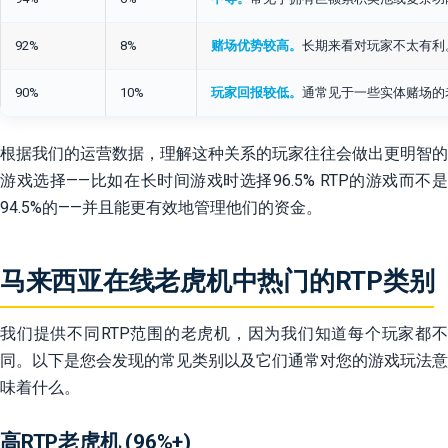
92%
8%
赌场优势较高。
长期来看对玩家不太有利
90%
10%
玩家回报较低。
通常见于一些实体赌场的
根据我们的运营数据，理解这种关系的玩家往往会做出更明智的
游戏选择——比如在长时间游戏时选择96.5% RTP的游戏而不是
94.5%的——并且能更有效地管理他们的资金。
马来西亚在线老虎机中热门的RTP类别
我们提供不同RTP范围的老虎机，因为我们知道每个玩家都不
同。以下是您会发现的常见类别以及它们通常对您的游戏玩法意
味着什么。
高RTP老虎机 (96%+)