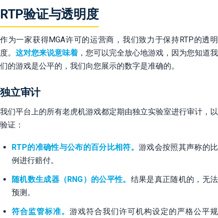
游戏软件中的，并由独立测试实验室验证。作为持牌运营商，我
们不能随意更改认证游戏的RTP。您看到的数字是由开发商和监
管机构锁定的。
RTP验证与透明度
作为一家获得MGA许可的运营商，我们致力于保持RTP的透明
度。
这对您来说意味着
，您可以完全放心地游戏，因为您知道我
们的游戏是公平的，我们向您展示的数字是准确的。
独立审计
我们平台上的所有老虎机游戏都定期由独立实验室进行审计，以
验证：
RTP的准确性与公布的百分比相符。
游戏会按照其声称的比
例进行赔付。