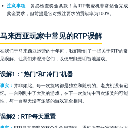
推荐RTP
：95%以上
波动性
：中等
好处
：一种高效完成投注要求的平衡方法。
注意事项
：务必检查奖金条款！高RTP老虎机非常适合完
奖金要求，但前提是它对投注要求的贡献率为100%。
马来西亚玩家中常见的RTP误解
在我们于马来西亚运营的十年间，我们听到了一些关于RTP的常
见误解。让我们来澄清它们，以便您能更明智地游戏。
误解1：“热门”和“冷门”机器
事实：
并非如此。每一次旋转都是独立和随机的。老虎机没有记
忆。一台刚刚中了大奖的游戏，在下一次旋转中再次派奖的可能