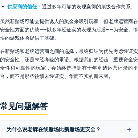
供应商的信任
：通过多年可靠的表现赢得的顶级合作关系。
虽然新赌场可能会提供诱人的奖金来吸引玩家，但老牌运营商在
安全性方面的优势——以多年经证实的表现为后盾——为安全、愉
快的游戏体验提供了基础。
在新赌场和老牌运营商之间的选择，最终归结为优先考虑经证实
的安全性，还是未经考验的承诺。根据我们的经验，重视资金安
全性和可靠性的玩家，会始终选择拥有十年卓越运营记录的平
台，而不是那些往绩未经证实、华而不实的新来者。
常见问题解答
为什么说老牌在线赌场比新赌场更安全？