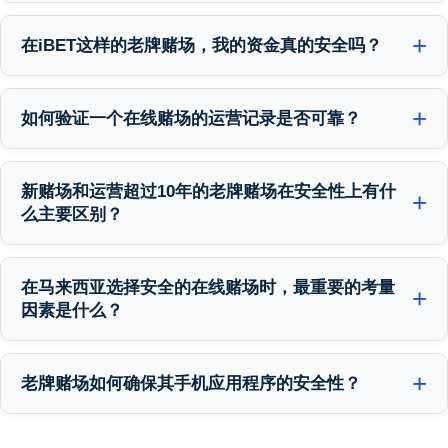
老牌赌场的安全性源于其多年来经过验证的可靠派彩、安全防护和
合规运营记录。与承诺未经证实的新网站不同，老牌平台拥有保护
在iBET这样的老牌赌场，我的资金真的安全吗？
玩家资金和数据的悠久历史。例如，iBET已运营超过10年，处理了
是的，由于我们久经考验的财务稳定性以及长达十年的持续派彩记
超过50万笔提款，当日完成率高达98.7%。根据我们的经验，这种长
录，您的资金在iBET是安全的。我们有能力处理任何金额的赢款，
期的运营历史是赌场财务稳定性和可信度的最可靠指标。
如何验证一个在线赌场的运营记录是否可靠？
并与马来西亚各大银行保持着合作关系，这充分证明了我们稳健的
您可以通过检查其运营牌照、派彩历史以及与主要游戏供应商和银
财务状况。在过去10年中，我们保持了零派彩失败的记录，并成功
行的合作关系来验证赌场的运营记录。信誉良好的老牌赌场会公开
处理了超过50万笔提款。这一持续的往绩记录是我们对玩家的承
新赌场和运营超过10年的老牌赌场在安全性上有什
展示其牌照信息，并建立了新网站难以建立的合作关系。在iBET，
诺：所有合法的赢款都将得到及时、全额的支付。
么主要区别？
我们持有马耳他博彩管理局（MGA）的牌照(MGA/B2C/748/2019)，
主要的安全区别在于“经过验证的表现”与“理论上的承诺”；一个运营
并与Maybank和CIMB等银行保持了超过10年的合作。我们建议玩家
10年的赌场拥有可核实的安保和派彩历史，而一个新赌场则没有。
在存款前务必寻找这些可验证的信任信号。
在马来西亚选择安全的在线赌场时，最重要的考量
老牌平台的安全系统经过了多年真实世界威胁的考验，其财务稳定
因素是什么？
性也通过数百万次成功交易得到证明。例如，我们的安全基础设施
选择安全在线赌场最重要的因素是其拥有至少5-10年可验证的长期
多年来每月成功处理超过5万笔交易，而新网站通常使用未经测试的
运营历史。长期的运营记录证明了运营商具备财务稳定性、可靠的
系统上线。我们观察到，虽然新网站提供诱人的奖金，但其缺乏危
老牌赌场如何确保其手机应用程序的安全性？
安全系统，并且多年来通过了多次监管审计。像iBET这样拥有超过
机管理经验，给玩家资金带来了更高的风险。
老牌赌场通过多年的持续开发、用户反馈以及基于真实世界性能数
10年历史的运营商，已经证明了其持续向玩家派彩的能力，当日提