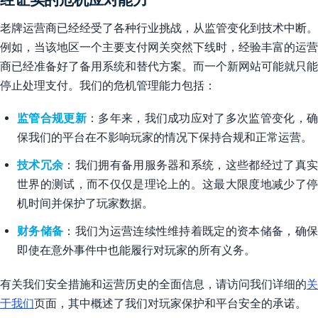
经证实的危机应对能力
老牌运营商已经经受了各种行业挑战，从监管变化到技术中断。
例如，当该地区一个主要支付网关突然下线时，经验丰富的运营
商已经准备好了备用系统和替代方案。而一个新网站可能就只能
停止处理支付。我们的危机管理能力包括：
监管合规更新
：多年来，我们成功应对了多次监管变化，
保我们的平台在不影响玩家的情况下保持合规和正常运营。
技术冗余
：我们拥有备用服务器和系统，这些都经过了真
世界的测试，而不仅仅是理论上的。这最大限度地减少了停
机时间并保护了玩家数据。
财务储备
：我们为运营连续性维持着既定的资本储备，确
即使在意外事件中也能履行对玩家的所有义务。
有关我们安全措施和运营历史的全面信息，请访问我们详细的
关
于我们
页面，其中概述了我们对玩家保护和平台安全的承诺。