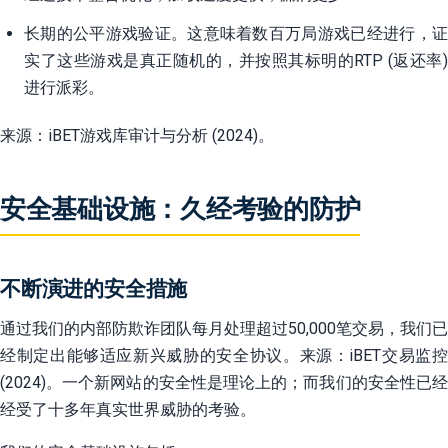
长期的公平游戏验证。这意味着数百万局游戏已经进行，证
实了这些游戏是真正随机的，并按照其标明的RTP (返还率)
进行派彩。
来源：iBET游戏库审计与分析 (2024)。
安全基础设施：久经考验的防护
不断演进的安全措施
通过我们的内部防欺诈团队每月处理超过50,000笔交易，我们已
经制定出能够适应新兴威胁的安全协议。
来源：iBET交易监
(2024)。
一个新网站的安全性是理论上的；而我们的安全性已
经受了十多年真实世界威胁的考验。