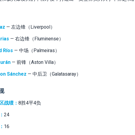
íaz
— 左边锋（Liverpool）
rias
— 右边锋（Fluminense）
d Ríos
— 中场（Palmeiras）
Durán
— 前锋（Aston Villa）
son Sánchez
— 中后卫（Galatasaray）
现
区战绩：
8胜4平4负
：
24
：
16