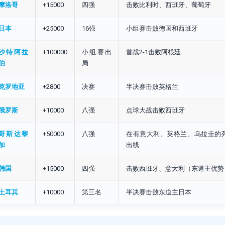
摩洛哥
+15000
四强
击败比利时、西班牙、葡萄牙
日本
+25000
16强
小组赛击败德国和西班牙
沙特阿拉
+100000
小组赛出
首战2-1击败阿根廷
伯
局
克罗地亚
+2800
决赛
半决赛击败英格兰
俄罗斯
+10000
八强
点球大战击败西班牙
哥斯达黎
+50000
八强
在有意大利、英格兰、乌拉圭的
加
出线
韩国
+15000
四强
击败西班牙、意大利（东道主优势
土耳其
+10000
第三名
半决赛击败东道主日本