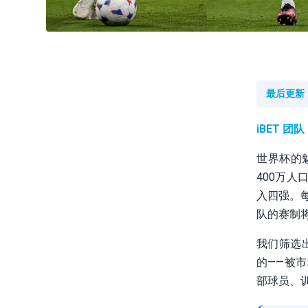
最后更新
iBET 团队
世界杯的
400万人
入四强。每
队的赛制
我们筛选
的——被
部球员、