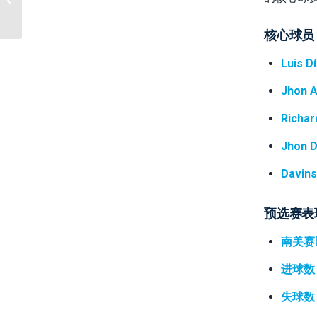
度分析
核心球员
Luis D
Jhon A
Richar
Jhon 
Davin
预选赛表
南美赛
进球数
失球数