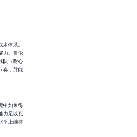
的战术体系。
截能力。哥伦
球队（耐心
节奏，并能
境中如鱼得
截能力足以瓦
水平上维持