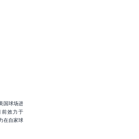
美国球场进
目前效力于
能力在自家球