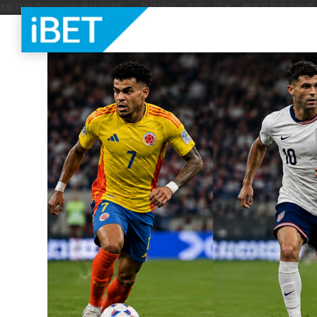
5支可能震惊2026世界杯的球队——哥伦比亚、美国、日本、摩洛哥和克罗地亚