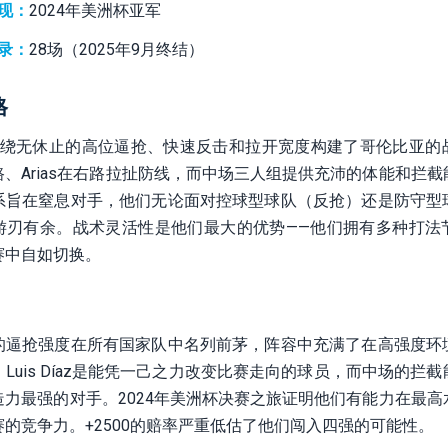
现：
2024年美洲杯亚军
录：
28场（2025年9月终结）
格
zo围绕无休止的高位逼抢、快速反击和拉开宽度构建了哥伦比亚
左路、Arias在右路拉扯防线，而中场三人组提供充沛的体能和拦
系旨在窒息对手，他们无论面对控球型球队（反抢）还是防守型
游刃有余。战术灵活性是他们最大的优势——他们拥有多种打法
赛中自如切换。
的逼抢强度在所有国家队中名列前茅，阵容中充满了在高强度环
Luis Díaz是能凭一己之力改变比赛走向的球员，而中场的拦
造力最强的对手。2024年美洲杯决赛之旅证明他们有能力在最高
的竞争力。+2500的赔率严重低估了他们闯入四强的可能性。