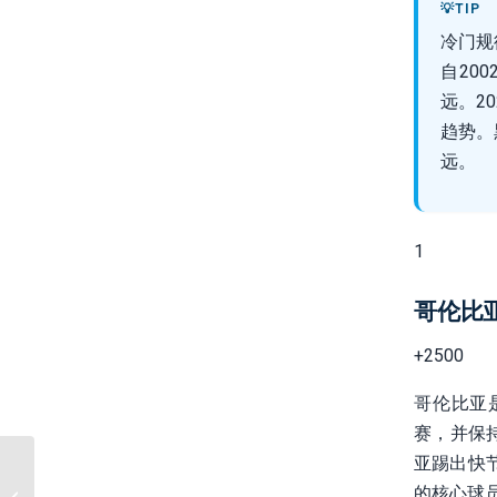
冷门规
自20
远。2
趋势。
远。
1
哥伦比
+2500
哥伦比亚
赛，并保持
亚踢出快
2026世界杯夺冠热门深
的核心球