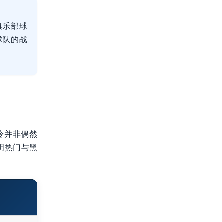
俱乐部球
球队的战
冷并非偶然
明热门与黑