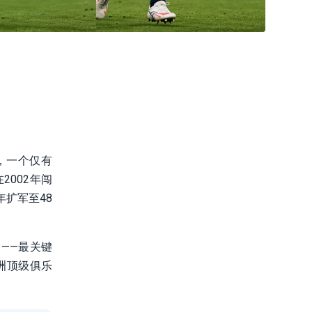
，一个仅有
2002年闯
年扩军至48
——最关键
洲顶级俱乐