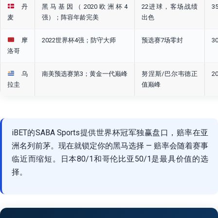
丹
黑马基因（2020欧洲杯4
22进球，客场战绩
35
麦
强）；阵容年龄完美
出色
摩
2022世界杯4强；防守大师
预选赛7场零封
30
洛哥
乌
南美预选赛第3；黄金一代巅峰
努涅斯/巴尔韦德正
20
拉圭
值巅峰
iBET的SABA Sports提供世界杯冠军独赢盘口，赔率在亚
洲名列前茅。现在就锁定你的黑马选择 — 赔率会随着赛事
临近而缩短。日本80/1和哥伦比亚50/1是最具价值的选
择。