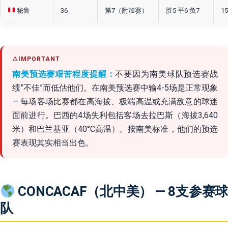
秘鲁
36
第7（附加赛）
胜5 平6 负7
15
南美预选赛艰苦程度提醒：
不要因为南美球队预选赛战
绩”不佳”而低估他们。在南美预选赛中输4-5场是正常现象
— 每场客场比赛都在高海拔、极端高温或充满敌意的球迷
面前进行。巴西的4场失利包括客场去拉巴斯（海拔3,640
米）和巴兰基亚（40°C高温）。按南美标准，他们的预选
赛表现其实相当出色。
CONCACAF（北中美） — 8支参赛球
队