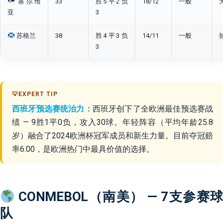
塞尔维
33
胜5 平2 负
18/12
一般
亚
3
苏格兰
38
胜4 平3 负
14/11
一般
3
西班牙预选赛统治力：
西班牙创下了全欧洲最佳预选赛战
绩 — 9胜1平0负，攻入30球。年轻阵容（平均年龄25.8
岁）融合了2024欧洲杯冠军成员和新生力量。目前夺冠赔
率6.00，是欧洲热门中最具价值的选择。
CONMEBOL（南美） — 7支参赛球
队