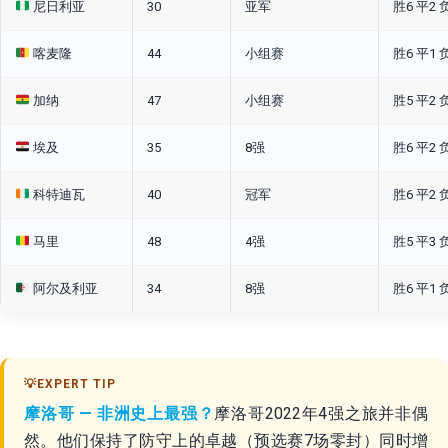
尼日利亚
30
亚军
胜6 平2 
喀麦隆
44
小组赛
胜6 平1 
加纳
47
小组赛
胜5 平2 
埃及
35
8强
胜6 平2 
科特迪瓦
40
冠军
胜6 平2 
马里
48
4强
胜5 平3 
阿尔及利亚
34
8强
胜6 平1 
摩洛哥 — 非洲史上最强？
摩洛哥2022年4强之旅并非偶
然。他们保持了防守上的卓越（预选赛7场零封）同时增