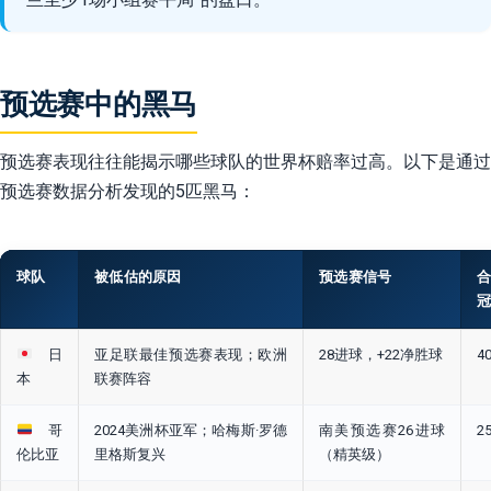
预选赛中的黑马
预选赛表现往往能揭示哪些球队的世界杯赔率过高。以下是通过
预选赛数据分析发现的5匹黑马：
球队
被低估的原因
预选赛信号
日
亚足联最佳预选赛表现；欧洲
28进球，+22净胜球
40
本
联赛阵容
哥
2024美洲杯亚军；哈梅斯·罗德
南美预选赛26进球
25
伦比亚
里格斯复兴
（精英级）