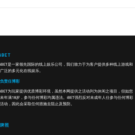
iBET
iBET是一家领先国际的线上娱乐公司，我们致力于为客户提供多种线上游戏和
广泛的多元化在线娱乐。
负责任博彩
iBET为玩家提供优质博彩环境，虽然本网提供之活动列为休闲之项目，但如您
未年满18岁，参与任何博彩均属违法。iBET强烈反对未成年人仕参与任何博彩
活动，因此会采取任何措施去阻止及预防。
牌照