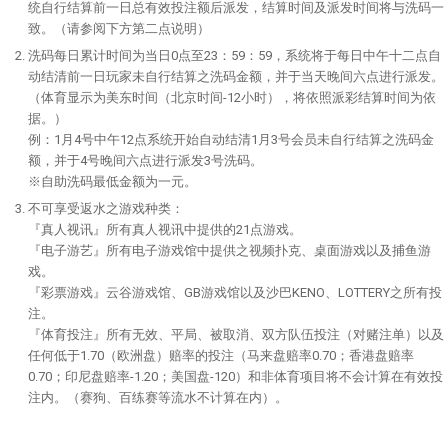
统自行结算前一日总有效投注额后派发，结算时间及派发时间将与洗码一
致。（请参阅下方第二点说明）
洗码每日累计时间为当日0点至23：59：59，系统将于每日中午十二点自
动结清前一日玩家未自行结算之洗码金额，并于当天晚间六点进行派发。
（体育显示为美东时间（北京时间-12小时），将依照派彩结算时间为依
据。）
例：1月4号中午12点系统开始自动结清1月3号会员未自行结算之洗码金
额，并于4号晚间六点进行派发3号洗码。
※自助洗码最低金额为一元。
不可享受返水之游戏种类：
『真人视讯』所有真人视讯中提供的21点游戏。
『电子游艺』所有电子游戏馆中提供之视频扑克、桌面游戏以及捕鱼游
戏。
『彩票游戏』云谷游戏馆、GB游戏馆以及沙巴KENO、LOTTERY之所有投
注。
『体育投注』所有无效、平局、被取消、双方队伍投注（对赌注单）以及
任何低于1.70（欧洲盘）赔率的投注（马来盘赔率0.70；香港盘赔率
0.70；印尼盘赔率-1.20；美国盘-120）和非体育项目将不会计算在有效投
注内。（赛狗、百练赛等流水不计算在内）。