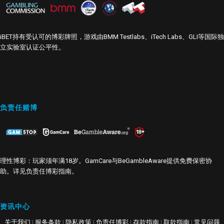
iBET持有受认可的博彩牌照，游戏由BMM Testlabs、iTech Labs、GLI等国际独
立实验室认证公平性。
负责任赌博
理性博彩：玩家须年满18岁。GamCare与BeGambleAware提供免费保密协
助。详见
负责任博彩指南
。
资讯中心
关于我们
|
服务条款
|
隐私政策
|
负责任博彩
|
存款指南
|
取款指南
|
常见问题