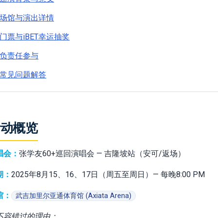
场馆与演出详情
门票与iBET幸运抽奖
负责任参与
常见问题解答
活动概览
唱会：
张学友60+巡回演唱会 — 吉隆坡站（安可/返场）
期：
2025年8月15、16、17日（周五至周日）— 每晚8:00 PM
馆：
武吉加里尔亚通体育馆 (Axiata Arena)
不容错过的理由：