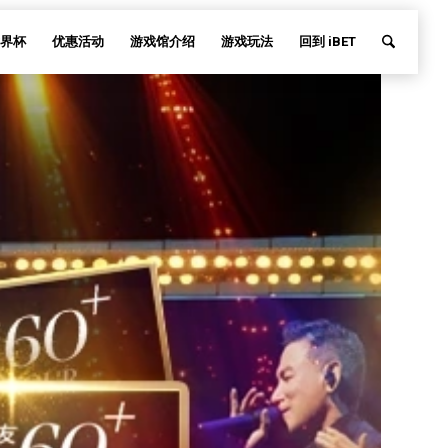
世界杯
优惠活动
游戏馆介绍
游戏玩法
回到 iBET