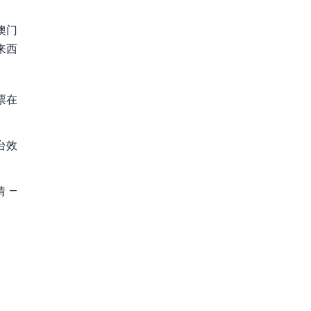
澳门
来西
票在
台效
 —