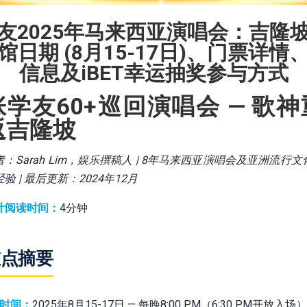
友2025年马来西亚演唱会：吉隆
馆日期 (8月15-17日)、门票详情
信息及iBET幸运抽奖参与方式
张学友60+巡回演唱会 — 歌神
返吉隆坡
者：Sarah Lim，娱乐撰稿人 | 8年马来西亚演唱会及亚洲流行文
验 | 最后更新：2024年12月
计阅读时间：
4分钟
重点摘要
时间：
2025年8月15-17日 — 每晚8:00 PM（6:30 PM开放入场）