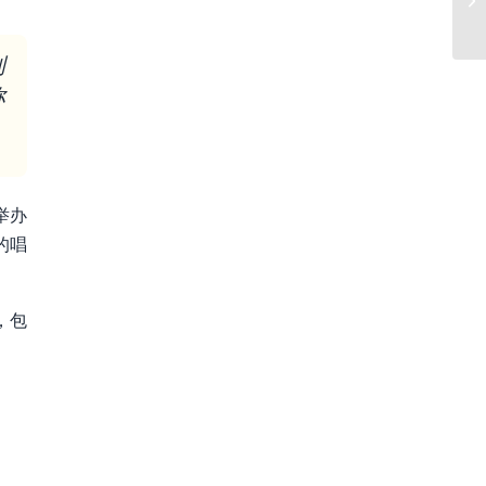
制
称
举办
的唱
，包