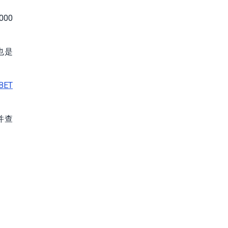
000
也是
iBET
并查