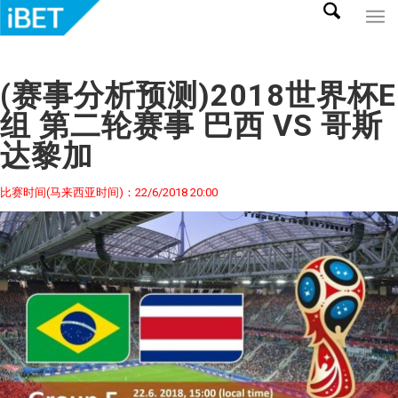
(赛事分析预测)2018世界杯E
组 第二轮赛事 巴西 VS 哥斯
达黎加
比赛时间(马来西亚时间)：22/6/2018 20:00