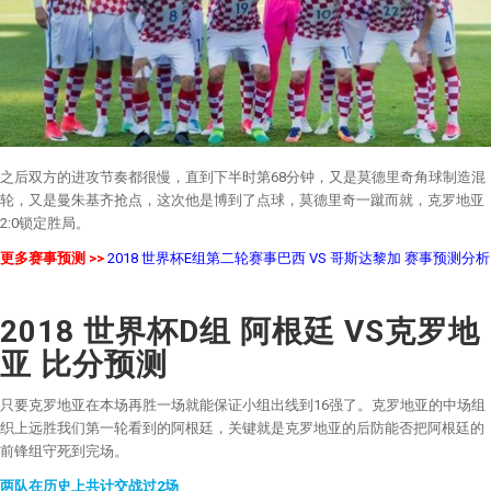
之后双方的进攻节奏都很慢，直到下半时第68分钟，又是莫德里奇角球制造混
轮，又是曼朱基齐抢点，这次他是博到了点球，莫德里奇一蹴而就，克罗地亚
2:0锁定胜局。
更多赛事预测 >>
2018 世界杯E组第二轮赛事巴西 VS 哥斯达黎加 赛事预测分析
2018 世界杯D组 阿根廷 VS克罗地
亚 比分预测
只要克罗地亚在本场再胜一场就能保证小组出线到16强了。克罗地亚的中场组
织上远胜我们第一轮看到的阿根廷，关键就是克罗地亚的后防能否把阿根廷的
前锋组守死到完场。
两队在历史上共计交战过2
场