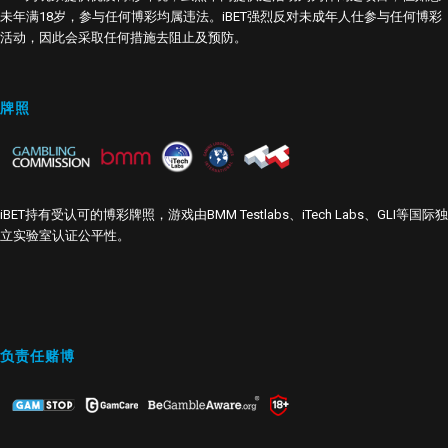
未年满18岁，参与任何博彩均属违法。iBET强烈反对未成年人仕参与任何博彩
活动，因此会采取任何措施去阻止及预防。
牌照
iBET持有受认可的博彩牌照，游戏由BMM Testlabs、iTech Labs、GLI等国际独
立实验室认证公平性。
负责任赌博