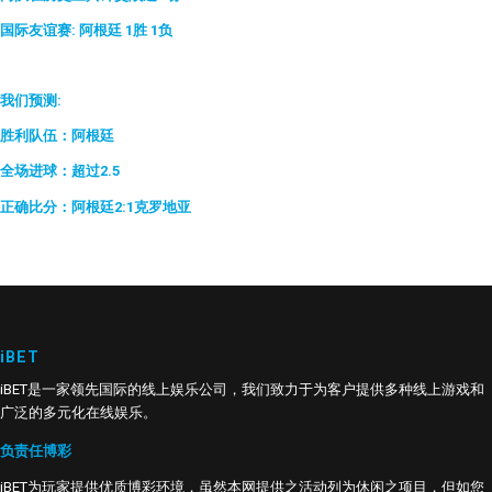
国际友谊赛:
阿根廷 1
胜 1
负
我们预测:
胜利队伍：阿根廷
全场进球：超过2.5
正确比分：阿根廷2:1
克罗地亚
iBET
iBET是一家领先国际的线上娱乐公司，我们致力于为客户提供多种线上游戏和
广泛的多元化在线娱乐。
负责任博彩
iBET为玩家提供优质博彩环境，虽然本网提供之活动列为休闲之项目，但如您