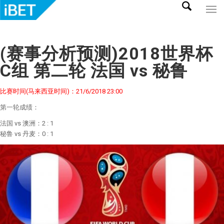
(赛事分析预测)2018世界杯
C组 第二轮 法国 vs 秘鲁
比赛时间(马来西亚时间)：21/6/2018 23:00
第一轮成绩：
法国 vs 澳洲：2 : 1
秘鲁 vs 丹麦：0 : 1