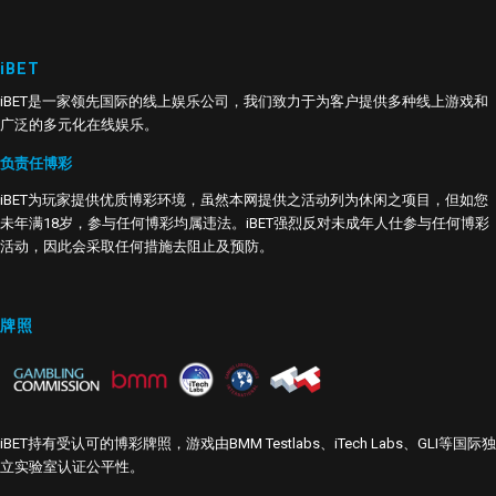
iBET
iBET是一家领先国际的线上娱乐公司，我们致力于为客户提供多种线上游戏和
广泛的多元化在线娱乐。
负责任博彩
iBET为玩家提供优质博彩环境，虽然本网提供之活动列为休闲之项目，但如您
未年满18岁，参与任何博彩均属违法。iBET强烈反对未成年人仕参与任何博彩
活动，因此会采取任何措施去阻止及预防。
牌照
iBET持有受认可的博彩牌照，游戏由BMM Testlabs、iTech Labs、GLI等国际独
立实验室认证公平性。