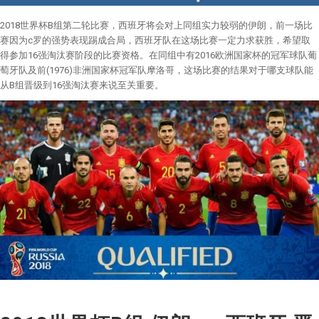
2018世界杯B组第二轮比赛，西班牙将会对上同组实力较弱的伊朗，前一场比
赛因为c罗的强势表现踢成合局，西班牙队在这场比赛一定力求获胜，希望取
得参加16强淘汰赛阶段的比赛资格。在同组中有2016欧洲国家杯的冠军球队葡
萄牙队及前(1976)非洲国家杯冠军队摩洛哥，这场比赛的结果对于哪支球队能
从B组晋级到16强淘汰赛来说至关重要。