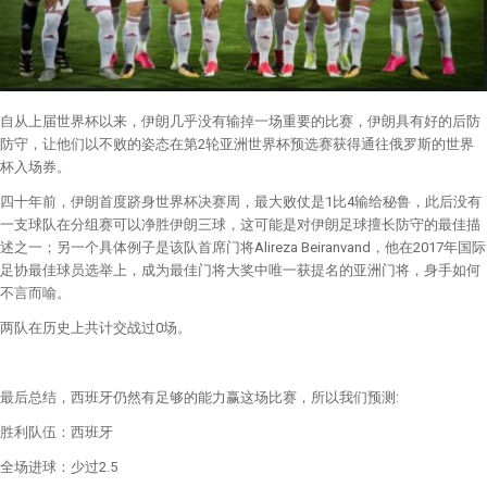
自从上届世界杯​​以来，伊朗几乎没有输掉一场重要的比赛，伊朗具有好的后防
防守，让他们以不败的姿态在第2轮亚洲世界杯预选赛获得通往俄罗斯的世界
杯入场券。
四十年前，伊朗首度跻身世界杯决赛周，最大败仗是1比4输给秘鲁，此后没有
一支球队在分组赛可以净胜伊朗三球，这可能是对伊朗足球擅长防守的最佳描
述之一；另一个具体例子是该队首席门将Alireza Beiranvand，他在2017年国际
足协最佳球员选举上，成为最佳门将大奖中唯一获提名的亚洲门将，身手如何
不言而喻。
两队在历史上共计交战过0场。
最后总结，西班牙仍然有足够的能力赢这场比赛，所以我们预测:
胜利队伍：西班牙
全场进球：少过2.5