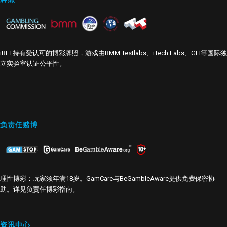
iBET持有受认可的博彩牌照，游戏由BMM Testlabs、iTech Labs、GLI等国际独
立实验室认证公平性。
负责任赌博
理性博彩：玩家须年满18岁。GamCare与BeGambleAware提供免费保密协
助。详见
负责任博彩指南
。
资讯中心