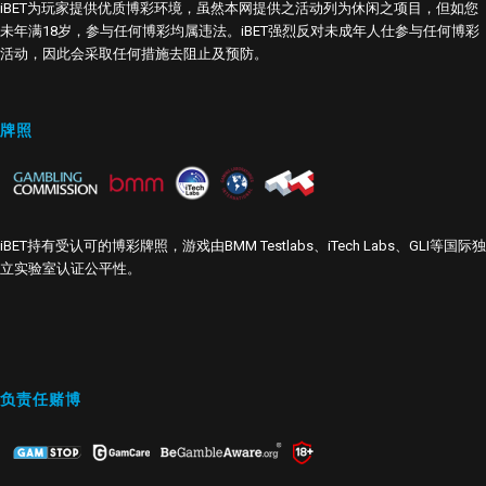
iBET为玩家提供优质博彩环境，虽然本网提供之活动列为休闲之项目，但如您
未年满18岁，参与任何博彩均属违法。iBET强烈反对未成年人仕参与任何博彩
活动，因此会采取任何措施去阻止及预防。
牌照
iBET持有受认可的博彩牌照，游戏由BMM Testlabs、iTech Labs、GLI等国际独
立实验室认证公平性。
负责任赌博