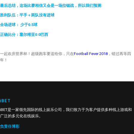
最后总结，这场比赛相信又会是一场拉锯战，所以我们预测:
胜利队伍：平手＋两队没有进球
全场进球：
少于0.5
球
正确比分：塞尔维亚0:0
巴西
一起欢庆世界杯！超级跑车要送给你，只在
Football Fever 2018
，错过再等四
年！
iBET
iBET是一家领先国际的线上娱乐公司，我们致力于为客户提供多种线上游戏和
广泛的多元化在线娱乐。
负责任博彩