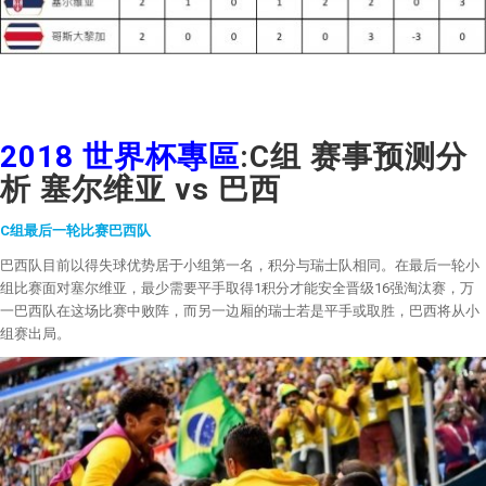
2018 世界杯專區
:C组 赛事预测分
析 塞尔维亚 vs 巴西
C
组最后一轮比赛巴西队
巴西队目前以得失球优势居于小组第一名，积分与瑞士队相同。在最后一轮小
组比赛面对塞尔维亚，最少需要平手取得1积分才能安全晋级16强淘汰赛，万
一巴西队在这场比赛中败阵，而另一边厢的瑞士若是平手或取胜，巴西将从小
组赛出局。