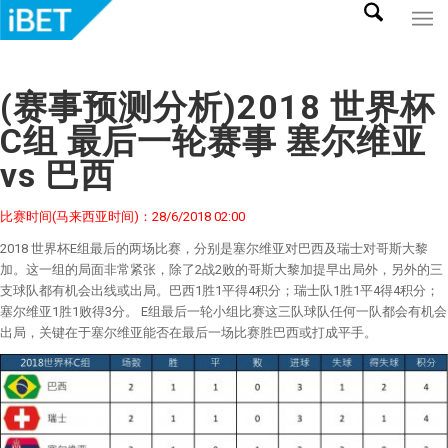
(赛事预测分析)2018 世界杯
C组 最后一轮赛事 塞尔维亚
vs 巴西
比赛时间(马来西亚时间)：28/6/2018 02:00
2018 世界杯E组最后的两场比赛，分别是塞尔维亚对巴西及瑞士对哥斯大黎
加。这一组的局面非常紧张，除了2战2败的哥斯大黎加提早出局外，另外的三
支球队都有机会出线或出局。巴西1胜1平得4积分；瑞士队1胜1平4得4积分；
塞尔维亚1胜1败得3分。 E组最后一轮小组比赛这三队球队任何一队都会有机会
出局，关键在于塞尔维亚能否在最后一场比赛胜巴西或打成平手。