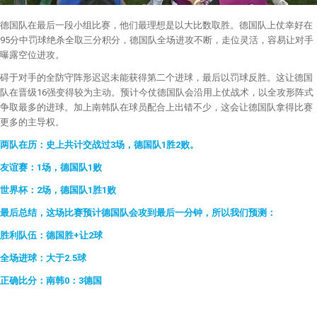
德国队在最后一段小组比赛，他们最理想是以大比数取胜。德国队上仗幸好在
95分中罚球绝杀全取三分积分，德国队全场进攻不断，走位灵活，容易让对手
曝露空位进攻。
碍于对手的全防守阵形迟迟未能获得第二个进球，最后以罚球反胜。这让德国
队在晋级16强变得较为主动。预计今仗德国队会沿用上仗战术，以全攻形阵式
争取最多的进球。加上南韩队在球员配合上出错不少，这会让德国队拿得比赛
更多的主导权。
两队在历：史上共计交战过3场，德国队1胜2败。
友谊赛：1场，德国队1败
世界杯：2场，德国队1胜1败
最后总结，这场比赛预计德国队会攻到最后一分钟，所以我们预测：
胜利队伍：德国胜+让2球
全场进球：大于2.5球
正确比分：南韩0：3德国