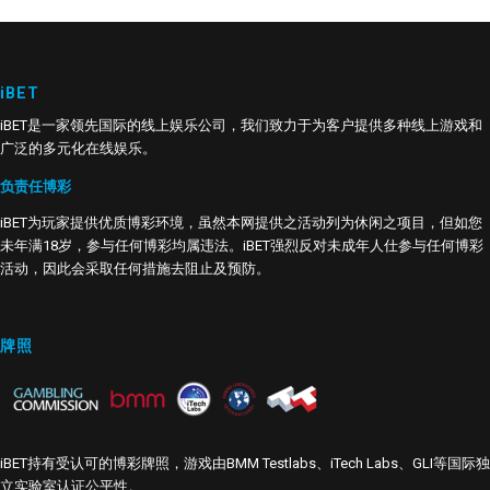
iBET
iBET是一家领先国际的线上娱乐公司，我们致力于为客户提供多种线上游戏和
广泛的多元化在线娱乐。
负责任博彩
iBET为玩家提供优质博彩环境，虽然本网提供之活动列为休闲之项目，但如您
未年满18岁，参与任何博彩均属违法。iBET强烈反对未成年人仕参与任何博彩
活动，因此会采取任何措施去阻止及预防。
牌照
iBET持有受认可的博彩牌照，游戏由BMM Testlabs、iTech Labs、GLI等国际独
立实验室认证公平性。