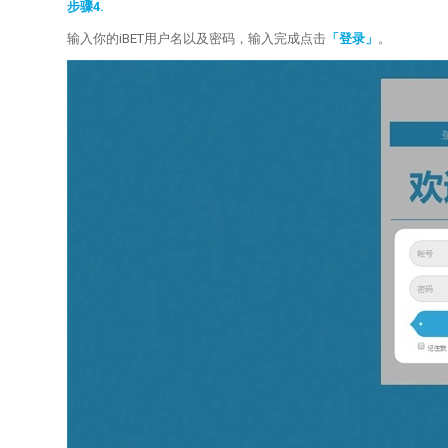
步骤
4.
输入你的iBET用户名以及密码，输入完成点击
「登录」
。