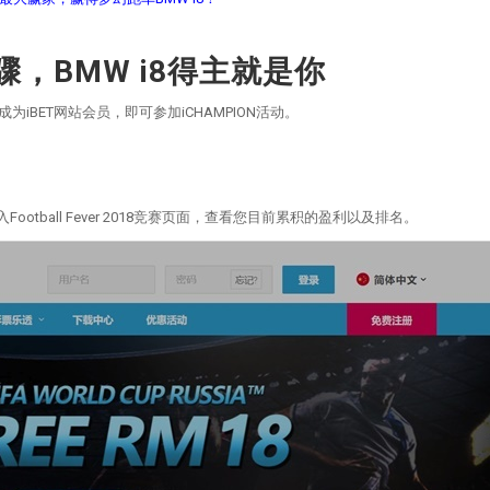
步骤，BMW i8得主就是你
为iBET网站会员，即可参加iCHAMPION活动。
Football Fever 2018竞赛页面，查看您目前累积的盈利以及排名。