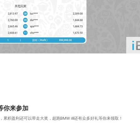
等你来参加
队伍，累积盈利还可以带走大奖，超跑BMW i8还有众多好礼等你来领取！