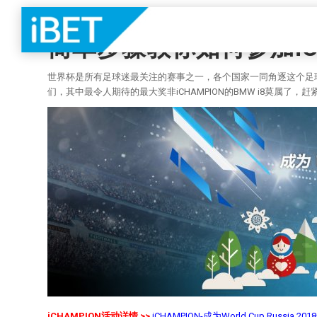
简单步骤教你如何参加iCH
世界杯是所有足球迷最关注的赛事之一，各个国家一同角逐这个足球
们，其中最令人期待的最大奖非iCHAMPION的BMW i8莫属了，
iCHAMPION活动详情 >>
iCHAMPION-成为World Cup Russi