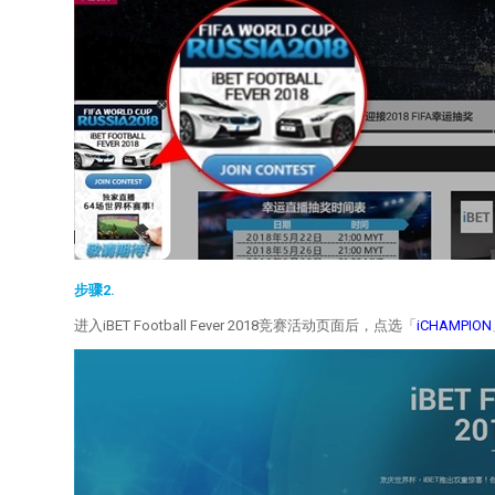
步骤2.
进入iBET Football Fever 2018竞赛活动页面后，点选「
iCHAMPION