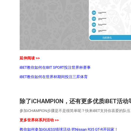
延伸阅读 >>
iBET教你如何在IBIT SPORT投注世界杯赛事
iBET教你如何在世界杯期间投注三昇体育
除了iCHAMPION
，还有更多优质
iBET
活动
参加iCHAMPION步骤是不是很简单呢？快来iBET支持你喜爱的
更多世界杯系列活动 >>
教你如何参加iGUESS猜球活动 把Nissan R35 GT-R开回家！