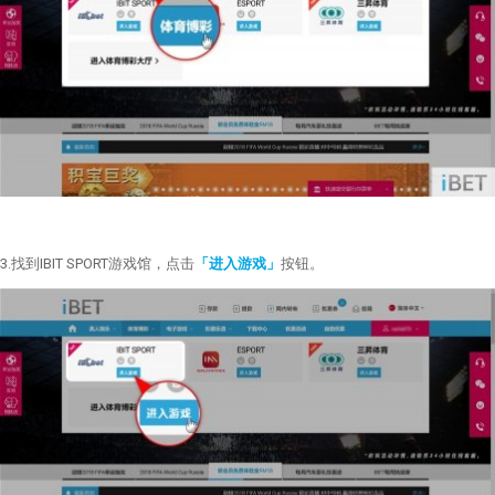
3.找到IBIT SPORT游戏馆，点击
「进入游戏」
按钮。