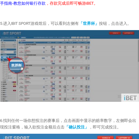
手指南-教您如何银行存款
，存款完成后即可畅游iBET。
5.进入IBIT SPORT游戏馆后，可以看到左侧有
「世界杯」
按钮，点击进入。
6.找到任何一场你想投注的赛事后，点击画面中显示的赔率数字，左侧即会出
现投注窗格，输入欲投注金额后点击
「确认投注」
，即可完成投注。