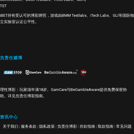
iBET持有受认可的博彩牌照，游戏由BMM Testlabs、iTech Labs、GLI等国际独
立实验室认证公平性。
负责任赌博
理性博彩：玩家须年满18岁。GamCare与BeGambleAware提供免费保密协
助。详见
负责任博彩指南
。
资讯中心
关于我们
|
服务条款
|
隐私政策
|
负责任博彩
|
存款指南
|
取款指南
|
常见问题