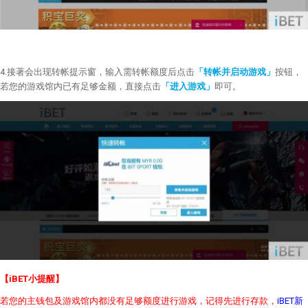
4.接著会出现转帐提示窗，输入需转帐额度后点击
「转帐并启动游戏」
按钮，
若您的游戏馆内已有足够金额，直接点击
「进入游戏」
即可。
【iBET小提醒】
若您的主钱包及游戏馆内都没有足够额度进行游戏，记得先进行存款，
iBET新