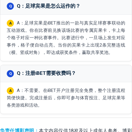
Q：足球宾果是怎么运作的？
A：足球宾果是iBET推出的一款与真实足球赛事联动的
互动游戏。你在比赛前兑换该场比赛的专属宾果卡，卡上每
个格子对应一种比赛事件。比赛进行中，一旦场上发生对应
事件，格子便自动点亮。当你的宾果卡上出现2条完整连线
（横、竖或对角），即达成获奖条件，赢取共享奖池。
Q：注册iBET需要收费吗？
A：不需要。在iBET开户注册完全免费，整个注册流程
简便快捷。完成注册后，你即可参与体育投注、足球宾果等
各类游戏和活动。
负责任博彩声明：
本文内容仅供18岁及以上成年人参考。博