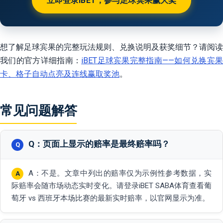
立即登录iBET，参与足球宾果赢大奖
想了解足球宾果的完整玩法规则、兑换说明及获奖细节？请阅读
我们的官方详细指南：
iBET足球宾果完整指南——如何兑换宾
卡、格子自动点亮及连线赢取奖池
。
常见问题解答
Q：页面上显示的赔率是最终赔率吗？
A：不是。文章中列出的赔率仅为示例性参考数据，实
际赔率会随市场动态实时变化。请登录iBET SABA体育查看葡
萄牙 vs 西班牙本场比赛的最新实时赔率，以官网显示为准。