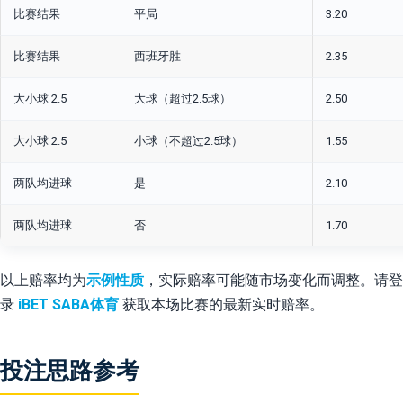
比赛结果
平局
3.20
比赛结果
西班牙胜
2.35
大小球 2.5
大球（超过2.5球）
2.50
大小球 2.5
小球（不超过2.5球）
1.55
两队均进球
是
2.10
两队均进球
否
1.70
以上赔率均为
示例性质
，实际赔率可能随市场变化而调整。请登
录
iBET SABA体育
获取本场比赛的最新实时赔率。
投注思路参考