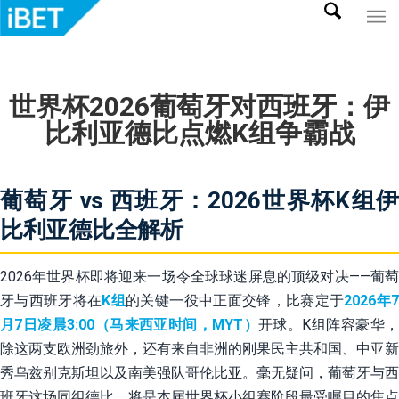
世界杯2026葡萄牙对西班牙：伊
比利亚德比点燃K组争霸战
葡萄牙 vs 西班牙：2026世界杯K组伊
比利亚德比全解析
2026年世界杯即将迎来一场令全球球迷屏息的顶级对决——葡萄
牙与西班牙将在
K组
的关键一役中正面交锋，比赛定于
2026年
月7日凌晨3:00（马来西亚时间，MYT）
开球。K组阵容豪华
除这两支欧洲劲旅外，还有来自非洲的刚果民主共和国、中亚新
秀乌兹别克斯坦以及南美强队哥伦比亚。毫无疑问，葡萄牙与西
班牙这场同组德比，将是本届世界杯小组赛阶段最受瞩目的焦点