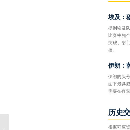
埃及：
提到埃及
比赛中凭
突破、射
挡。
伊朗：
伊朗的头
面下最具
需要在有限
历史
世界杯2026小组赛H组
根据可查
关键战：乌拉圭对阵西