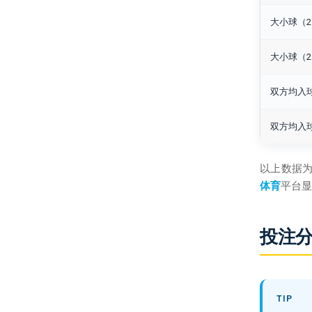
大小球（2
大小球（2
双方均入
双方均入
以上数据为
体育
平台显
投注