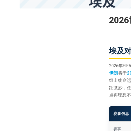
20
埃及对
2026年
伊朗
将于
2
组出线命运
距微妙，
点再理想不
赛事信息
赛事