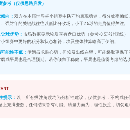
度参考（仅供思路启发）
球倾向：
双方在本届世界杯小组赛中防守均表现稳健，得分效率偏低
力、强防守的关键战往往以低比分收场，小于2.5球的走势值得关注。
及让球优势：
市场数据显示埃及享有盘口优势（参考-0.5球让球线）
前小组赛中更好的积分和状态相符，埃及整体胜算略高于伊朗。
局可能性不低：
伊朗虽求胜心切，但埃及出线在望，可能采取更保守
方磨成平局也是合理预期。若你倾向于稳健，平局也是值得考虑的选
注提示：
以上所有投注角度均为分析性建议，仅供参考，不构成任
场上充满变数，任何结果皆有可能。请量力而为，理性投注，切勿追