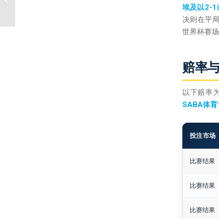
埃及以2-
班牙，谁能笑�...
决则在平
世界杯赛场
赔率
以下赔率
SABA体育
投注市场
比赛结果
比赛结果
比赛结果