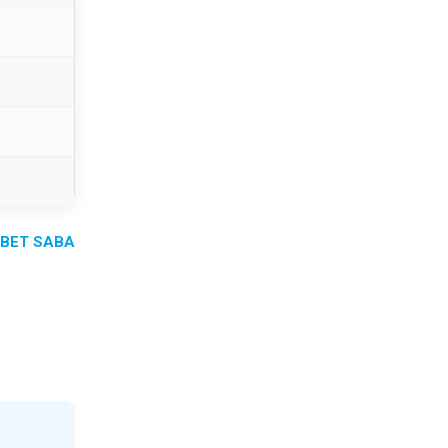
iBET SABA