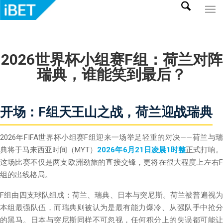
2026世界杯小组赛F组：荷兰对阵
瑞典，谁能笑到最后？
开场：F组天王山之战，荷兰迎战瑞典
2026年FIFA世界杯小组赛F组迎来一场举足轻重的对决——荷兰与瑞
典将于马来西亚时间（MYT）
2026年6月21日凌晨1时整
正式打响
这场比赛不仅是两支欧洲劲旅的直接交锋，更将在很大程度上左右F
组的出线格局。
F组由四支球队组成：荷兰、瑞典、日本与突尼斯。荷兰被普遍视为
本组最强队伍，而瑞典则被认为是最有能力爆冷、从强队手中抢分
的黑马。日本与突尼斯同样不可忽视，任何积分上的失误都可能让