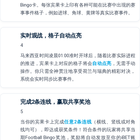
Bingo卡。每张宾果卡上印有各种可能在比赛中出现的赛
事事件格子，例如进球、角球、黄牌等真实比赛事件。
实时观战，格子自动点亮
4
马来西亚时间凌晨01:00准时开球后，随着比赛实际进程
的推进，宾果卡上对应的格子将会
自动点亮
，无需手动
操作。你只需全神贯注地享受荷兰与瑞典的精彩对决，
系统会实时同步比赛事件。
完成2条连线，赢取共享奖池
5
当你的宾果卡上完成
任意2条连线
（横线、竖线或对角
线均可），即达成获奖条件！符合条件的玩家将共享当
期Football Bingo奖池，奖励将自动发放至你的iBET账