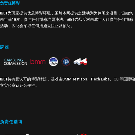
负责任博彩
iBET为玩家提供优质博彩环境，虽然本网提供之活动列为休闲之项目，但如您
未年满18岁，参与任何博彩均属违法。iBET强烈反对未成年人仕参与任何博彩
活动，因此会采取任何措施去阻止及预防。
牌照
iBET持有受认可的博彩牌照，游戏由BMM Testlabs、iTech Labs、GLI等国际独
立实验室认证公平性。
负责任赌博