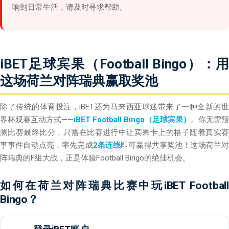
响到日常生活，请及时寻求帮助。
iBET足球宾果（Football Bingo）：用
这场荷兰对阵瑞典赢取奖池
除了传统的体育投注，iBET还为马来西亚球迷带来了一种全新的世
界杯观赛互动方式——
iBET Football Bingo（足球宾果）
。你无需预
测比赛最终比分，只需在比赛进行中让宾果卡上的格子随着真实赛
事事件自动点亮，率先完成
2条连线
即可赢得共享奖池！这场荷兰
阵瑞典的F组大战，正是体验Football Bingo的绝佳机会。
如何在荷兰对阵瑞典比赛中玩iBET Football
Bingo？