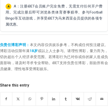
A：注册iBET会员账户完全免费，无需支付任何开户费
用。完成注册后即可浏览各类体育赛事赔率、参与Football
Bingo等互动游戏，并享受iBET为马来西亚会员提供的各项专
属优惠。
负责任博彩声明：
本文内容仅供娱乐参考，不构成任何投注建议
博彩活动仅限年满
18岁
或以上人士参与。请理性博彩，量力而为
切勿超出个人经济承受范围。若博彩行为已对你或你的家人造成负
面影响，请及时寻求专业帮助。iBET支持负责任博彩，鼓励所有会
员健康、理性地享受博彩娱乐。
Share this entry