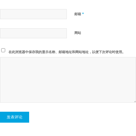
*
邮箱
网站
在此浏览器中保存我的显示名称、邮箱地址和网站地址，以便下次评论时使用。