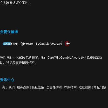
立实验室认证公平性。
负责任赌博
理性博彩：玩家须年满18岁。GamCare与BeGambleAware提供免费保密协
助。详见
负责任博彩指南
。
资讯中心
关于我们
|
服务条款
|
隐私政策
|
负责任博彩
|
存款指南
|
取款指南
|
常见问题