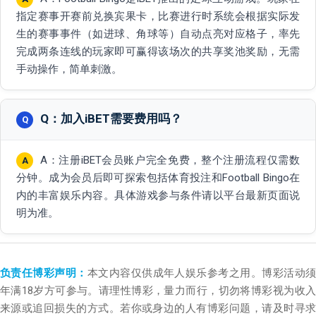
指定赛事开赛前兑换宾果卡，比赛进行时系统会根据实际发
生的赛事事件（如进球、角球等）自动点亮对应格子，率先
完成两条连线的玩家即可赢得该场次的共享奖池奖励，无需
手动操作，简单刺激。
Q：加入iBET需要费用吗？
A：注册iBET会员账户完全免费，整个注册流程仅需数
分钟。成为会员后即可探索包括体育投注和Football Bingo在
内的丰富娱乐内容。具体游戏参与条件请以平台最新页面说
明为准。
负责任博彩声明：
本文内容仅供成年人娱乐参考之用。博彩活动
年满18岁方可参与。请理性博彩，量力而行，切勿将博彩视为收入
来源或追回损失的方式。若你或身边的人有博彩问题，请及时寻求