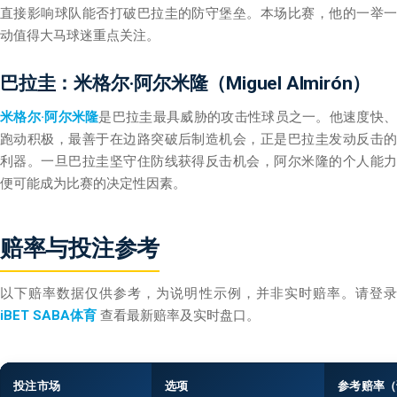
直接影响球队能否打破巴拉圭的防守堡垒。本场比赛，他的一举一
动值得大马球迷重点关注。
巴拉圭：米格尔·阿尔米隆（Miguel Almirón）
米格尔·阿尔米隆
是巴拉圭最具威胁的攻击性球员之一。他速度快
跑动积极，最善于在边路突破后制造机会，正是巴拉圭发动反击的
利器。一旦巴拉圭坚守住防线获得反击机会，阿尔米隆的个人能力
便可能成为比赛的决定性因素。
赔率与投注参考
以下赔率数据仅供参考，为说明性示例，并非实时赔率。请登录
iBET SABA体育
查看最新赔率及实时盘口。
投注市场
选项
参考赔率（