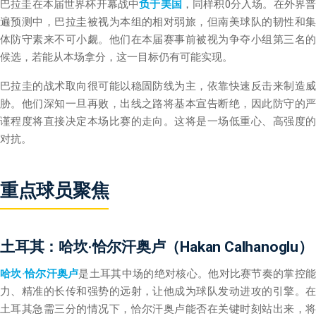
巴拉圭在本届世界杯开幕战中
负于美国
，同样积0分入场。在外界
遍预测中，巴拉圭被视为本组的相对弱旅，但南美球队的韧性和集
体防守素来不可小觑。他们在本届赛事前被视为争夺小组第三名的
候选，若能从本场拿分，这一目标仍有可能实现。
巴拉圭的战术取向很可能以稳固防线为主，依靠快速反击来制造威
胁。他们深知一旦再败，出线之路将基本宣告断绝，因此防守的严
谨程度将直接决定本场比赛的走向。这将是一场低重心、高强度的
对抗。
重点球员聚焦
土耳其：哈坎·恰尔汗奥卢（Hakan Calhanoglu）
哈坎·恰尔汗奥卢
是土耳其中场的绝对核心。他对比赛节奏的掌控
力、精准的长传和强势的远射，让他成为球队发动进攻的引擎。在
土耳其急需三分的情况下，恰尔汗奥卢能否在关键时刻站出来，将