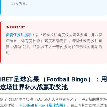
纳入考量。
负责任投注提示：
以上所有投注角度仅为娱乐参考，并非保
证结果。体育竞技存在高度不确定性，请理性设定投注预
算，切勿追注。18岁以下人士请勿参与任何形式的博彩活
动。
iBET足球宾果（Football Bingo）：用
这场世界杯大战赢取奖池
除了传统的体育投注，iBET还为大马球迷带来了一种全新的世界杯
观赛体验——
Football Bingo（足球宾果）
。在土耳其对巴拉圭这