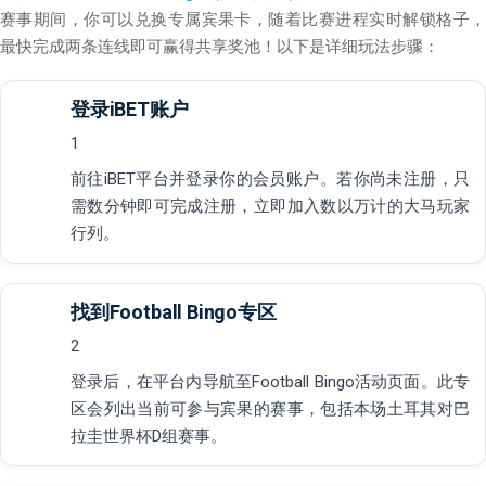
赛事期间，你可以兑换专属宾果卡，随着比赛进程实时解锁格子，
最快完成两条连线即可赢得共享奖池！以下是详细玩法步骤：
登录iBET账户
1
前往iBET平台并登录你的会员账户。若你尚未注册，只
需数分钟即可完成注册，立即加入数以万计的大马玩家
行列。
找到Football Bingo专区
2
登录后，在平台内导航至Football Bingo活动页面。此专
区会列出当前可参与宾果的赛事，包括本场土耳其对巴
拉圭世界杯D组赛事。