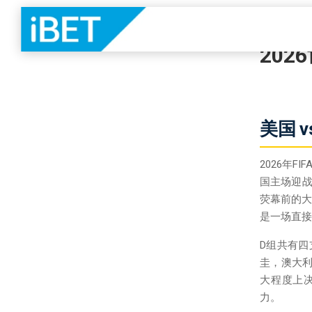
20
美国 
2026年
国主场迎战
荧幕前的大
是一场直接
D组共有四
圭，澳大利
大程度上
力。