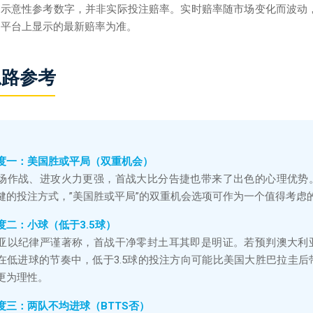
为示意性参考数字，并非实际投注赔率。实时赔率随市场变化而波动
平台上显示的最新赔率为准。
思路参考
度一：美国胜或平局（双重机会）
场作战、进攻火力更强，首战大比分告捷也带来了出色的心理优势
健的投注方式，”美国胜或平局”的双重机会选项可作为一个值得考虑
度二：小球（低于3.5球）
亚以纪律严谨著称，首战干净零封土耳其即是明证。若预判澳大利
在低进球的节奏中，低于3.5球的投注方向可能比美国大胜巴拉圭后
更为理性。
度三：两队不均进球（BTTS否）