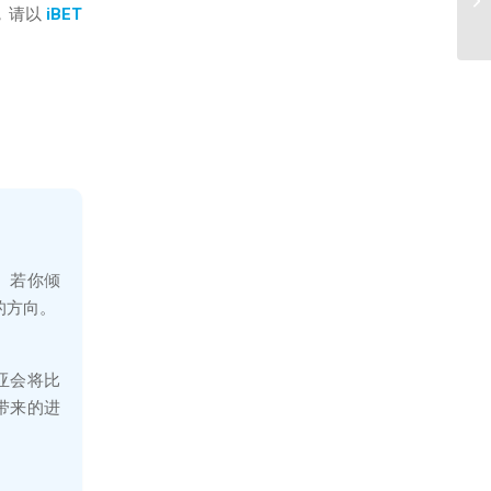
洛
，请以
iBET
。若你倾
的方向。
亚会将比
带来的进