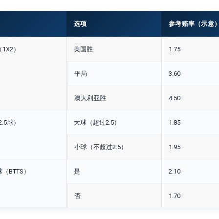
选项
参考赔率（示意
1X2）
美国胜
1.75
平局
3.60
澳大利亚胜
4.50
.5球）
大球（超过2.5）
1.85
小球（不超过2.5）
1.95
（BTTS）
是
2.10
否
1.70