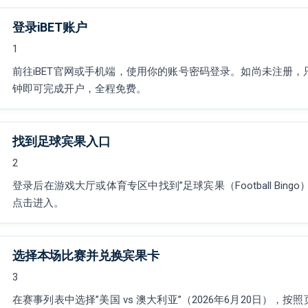
登录iBET账户
1
前往iBET官网或手机端，使用你的账号密码登录。如尚未注册，
钟即可完成开户，全程免费。
找到足球宾果入口
2
登录后在游戏大厅或体育专区中找到”足球宾果（Football Bingo
点击进入。
选择本场比赛并兑换宾果卡
3
在赛事列表中选择”美国 vs 澳大利亚”（2026年6月20日），按