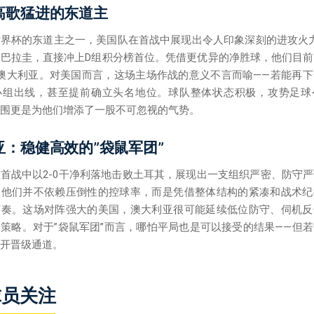
高歌猛进的东道主
界杯的东道主之一，美国队在首战中展现出令人印象深刻的进攻火力
巴拉圭，直接冲上D组积分榜首位。凭借更优异的净胜球，他们目
澳大利亚。对美国而言，这场主场作战的意义不言而喻——若能再
小组出线，甚至提前确立头名地位。球队整体状态积极，攻势足球
围更是为他们增添了一股不可忽视的气势。
亚：稳健高效的”袋鼠军团”
首战中以2-0干净利落地击败土耳其，展现出一支组织严密、防守
。他们并不依赖压倒性的控球率，而是凭借整体结构的紧凑和战术纪
节奏。这场对阵强大的美国，澳大利亚很可能延续低位防守、伺机反
策略。对于”袋鼠军团”而言，哪怕平局也是可以接受的结果——但
开晋级通道。
球员关注