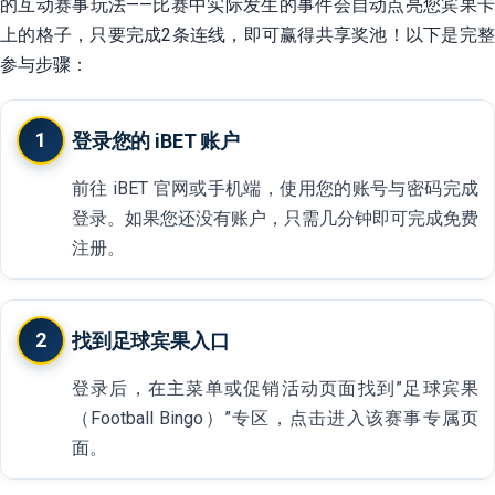
的互动赛事玩法——比赛中实际发生的事件会自动点亮您宾果卡
上的格子，只要完成2条连线，即可赢得共享奖池！以下是完整
参与步骤：
1
登录您的 iBET 账户
前往 iBET 官网或手机端，使用您的账号与密码完成
登录。如果您还没有账户，只需几分钟即可完成免费
注册。
2
找到足球宾果入口
登录后，在主菜单或促销活动页面找到”足球宾果
（Football Bingo）”专区，点击进入该赛事专属页
面。