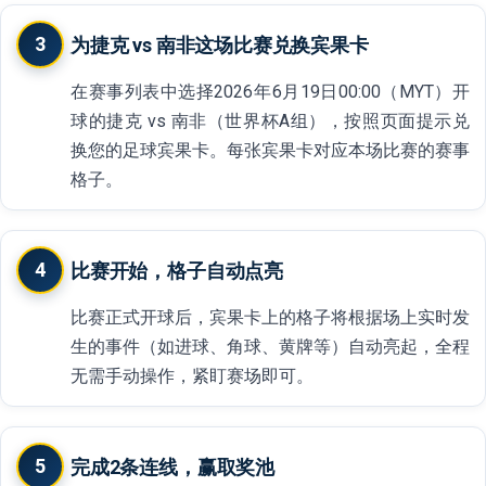
3
为捷克 vs 南非这场比赛兑换宾果卡
在赛事列表中选择2026年6月19日00:00（MYT）开
球的捷克 vs 南非（世界杯A组），按照页面提示兑
换您的足球宾果卡。每张宾果卡对应本场比赛的赛事
格子。
4
比赛开始，格子自动点亮
比赛正式开球后，宾果卡上的格子将根据场上实时发
生的事件（如进球、角球、黄牌等）自动亮起，全程
无需手动操作，紧盯赛场即可。
5
完成2条连线，赢取奖池