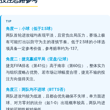
投注思路参考
角度一：小球（低于2.5球）
两队首轮进攻端均表现平淡，且背负出局压力，赛场上极
有可能打出以防守为主的谨慎节奏。低于2.5球的小球选
项具备一定参考价值，参考赔率约为-137。
角度二：捷克赢或平局（亚盘/让球）
捷克FIFA排名（第41位）高于南非（第60位），整体实力
与组织度略占优势。若市场让球幅度合理，捷克不输的投
注方向值得关注。
角度三：两队均不进球（BTTS否）
两队进攻均较为低迷，且都会优先确保不失球，单方面进
球、对方零封的比分（如1-0）出现概率较高，两队均进
球的可能性相对偏低。