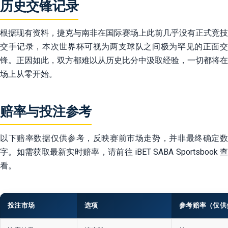
历史交锋记录
根据现有资料，捷克与南非在国际赛场上此前几乎没有正式竞技
交手记录，本次世界杯可视为两支球队之间极为罕见的正面交
锋。正因如此，双方都难以从历史比分中汲取经验，一切都将在
场上从零开始。
赔率与投注参考
以下赔率数据仅供参考，反映赛前市场走势，并非最终确定数
字。如需获取最新实时赔率，请前往 iBET SABA Sportsbook 查
看。
投注市场
选项
参考赔率（仅供