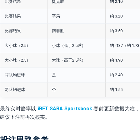
比赛结果
捷克胜
约 2.10
比赛结果
平局
约 3.20
比赛结果
南非胜
约 3.50
大小球（2.5）
小球（低于2.5球）
约 -137（约 1.7
大小球（2.5）
大球（高于2.5球）
约 1.90
两队均进球
是
约 2.40
两队均进球
否
约 1.55
最终实时赔率以
iBET SABA Sportsbook
赛前更新数据为准
建议下注前再次核实。