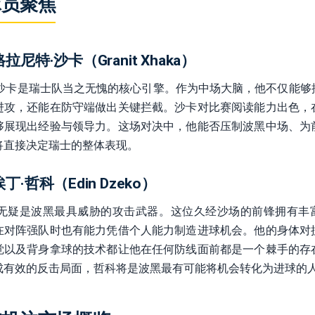
球员聚焦
尼特·沙卡（Granit Xhaka）
·沙卡是瑞士队当之无愧的核心引擎。作为中场大脑，他不仅能够
进攻，还能在防守端做出关键拦截。沙卡对比赛阅读能力出色，
够展现出经验与领导力。这场对决中，他能否压制波黑中场、为
将直接决定瑞士的整体表现。
·哲科（Edin Dzeko）
科无疑是波黑最具威胁的攻击武器。这位久经沙场的前锋拥有丰
在对阵强队时也有能力凭借个人能力制造进球机会。他的身体对
觉以及背身拿球的技术都让他在任何防线面前都是一个棘手的存
成有效的反击局面，哲科将是波黑最有可能将机会转化为进球的