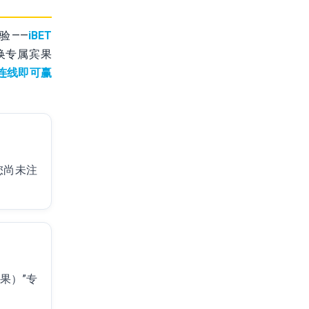
验——
iBET
换专属宾果
连线即可赢
您尚未注
宾果）”专