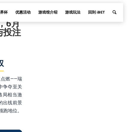
世界杯
优惠活动
游戏馆介绍
游戏玩法
回到 iBET
，6月
与投注
权
式点燃——瑞
中争夺至关
格局相当激
的出线前景
领跑地位。