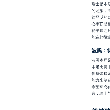
瑞士是本
的劲旅，主
律严明的
心串联起
轮平局之
能在此役
波黑：
波黑本届
本场比赛
但整体稳
能力来制
希望寄托
言，瑞士