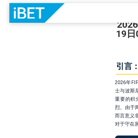
20
19
引言
2026年
士与波斯
重要的积
烈。由于
而言意义
对于守在