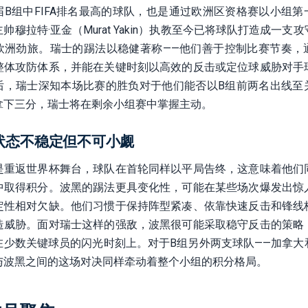
届B组中FIFA排名最高的球队，也是通过欧洲区资格赛以小组第
帅穆拉特·亚金（Murat Yakin）执教至今已将球队打造成一支
欧洲劲旅。瑞士的踢法以稳健著称——他们善于控制比赛节奏，
整体攻防体系，并能在关键时刻以高效的反击或定位球威胁对手
后，瑞士深知本场比赛的胜负对于他们能否以B组前两名出线至
拿下三分，瑞士将在剩余小组赛中掌握主动。
状态不稳定但不可小觑
是重返世界杯舞台，球队在首轮同样以平局告终，这意味着他们
中取得积分。波黑的踢法更具变化性，可能在某些场次爆发出惊
定性相对欠缺。他们习惯于保持阵型紧凑、依靠快速反击和锋线
造威胁。面对瑞士这样的强敌，波黑很可能采取稳守反击的策略
在少数关键球员的闪光时刻上。对于B组另外两支球队——加拿大
与波黑之间的这场对决同样牵动着整个小组的积分格局。