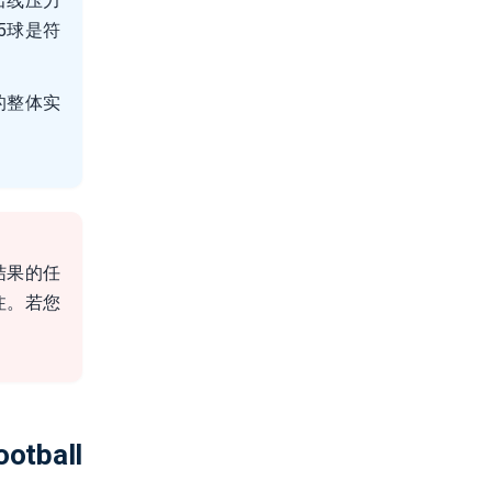
出线压力
5球是符
的整体实
。
结果的任
注。若您
ball