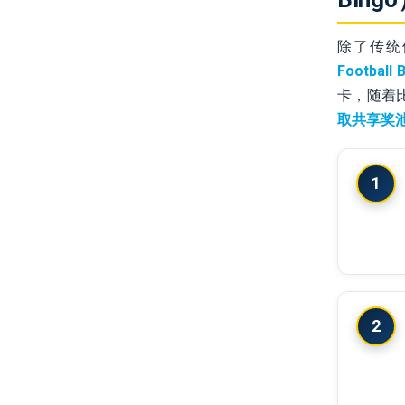
除了传统
Footbal
卡，随着
取共享奖
1
2