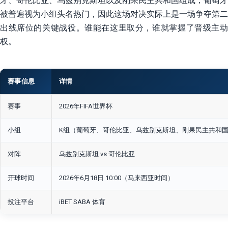
牙、哥伦比亚、乌兹别克斯坦以及刚果民主共和国组成，葡萄牙
被普遍视为小组头名热门，因此这场对决实际上是一场争夺第二
出线席位的关键战役。谁能在这里取分，谁就掌握了晋级主动
权。
赛事信息
详情
赛事
2026年FIFA世界杯
小组
K组（葡萄牙、哥伦比亚、乌兹别克斯坦、刚果民主共和
对阵
乌兹别克斯坦 vs 哥伦比亚
开球时间
2026年6月18日 10:00（马来西亚时间）
投注平台
iBET SABA 体育