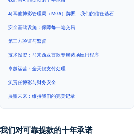
马耳他博彩管理局（MGA）牌照：我们的信任基石
安全基础设施：保障每一笔交易
第三方验证与监督
技术投资：马来西亚首款专属赌场应用程序
卓越运营：全天候支付处理
负责任博彩与财务安全
展望未来：维持我们的完美记录
我们对可靠提款的十年承诺