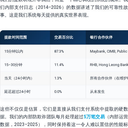
们内部支付日志（2014–2026）的数据讲述了我们的可靠性故
事。这是我们系统每天提供的真实世界表现。
提款时间范围
交易百分比
银行合作伙伴
15分钟以内
87.3%
Maybank, CIMB, Public
15–30分钟
11.4%
RHB, Hong Leong Ban
当天（24小时内）
1.3%
所有合作伙伴（在维护
延迟超过24小时
0.0%
从未发生
这些不仅仅是估算，它们是直接从我们支付系统中提取的硬数
据。我们的内部防欺诈团队每月处理超过
5万笔交易
（内部运
数据，2023–2025），同时保持着这一令人难以置信的性能标