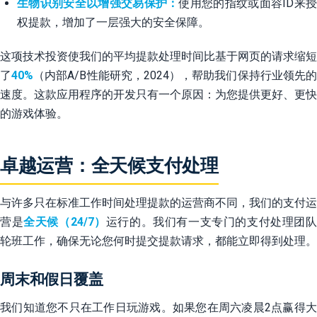
生物识别安全以增强交易保护：
使用您的指纹或面容ID来
权提款，增加了一层强大的安全保障。
这项技术投资使我们的平均提款处理时间比基于网页的请求缩短
了
40%
（内部A/B性能研究，2024），帮助我们保持行业领先
速度。这款应用程序的开发只有一个原因：为您提供更好、更快
的游戏体验。
卓越运营：全天候支付处理
与许多只在标准工作时间处理提款的运营商不同，我们的支付运
营是
全天候（24/7）
运行的。我们有一支专门的支付处理团
轮班工作，确保无论您何时提交提款请求，都能立即得到处理。
周末和假日覆盖
我们知道您不只在工作日玩游戏。如果您在周六凌晨2点赢得大