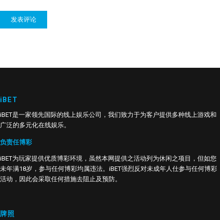
iBET
iBET是一家领先国际的线上娱乐公司，我们致力于为客户提供多种线上游戏和
广泛的多元化在线娱乐。
负责任博彩
iBET为玩家提供优质博彩环境，虽然本网提供之活动列为休闲之项目，但如您
未年满18岁，参与任何博彩均属违法。iBET强烈反对未成年人仕参与任何博彩
活动，因此会采取任何措施去阻止及预防。
牌照