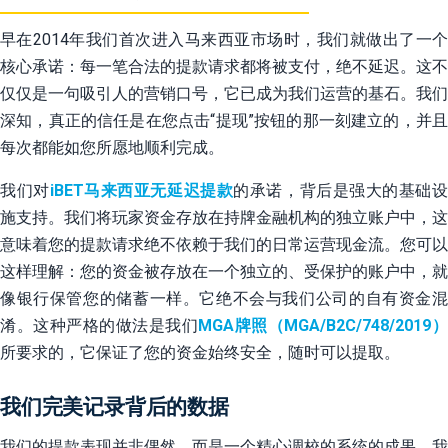
早在2014年我们首次进入马来西亚市场时，我们就做出了一个
核心承诺：每一笔合法的提款请求都将被支付，绝不延迟。这不
仅仅是一句吸引人的营销口号，它已成为我们运营的基石。我们
深知，真正的信任是在您点击“提现”按钮的那一刻建立的，并且
每次都能如您所愿地顺利完成。
我们对
iBET马来西亚无延迟提款
的承诺，背后是强大的基础
施支持。我们将玩家资金存放在持牌金融机构的独立账户中，这
意味着您的提款请求绝不依赖于我们的日常运营现金流。您可以
这样理解：您的资金被存放在一个独立的、受保护的账户中，就
像银行保管您的储蓄一样。它绝不会与我们公司的自有资金混
淆。这种严格的做法是我们
MGA牌照（MGA/B2C/748/2019
所要求的，它保证了您的资金始终安全，随时可以提取。
我们完美记录背后的数据
我们的提款表现并非偶然，而是一个精心调校的系统的成果。我