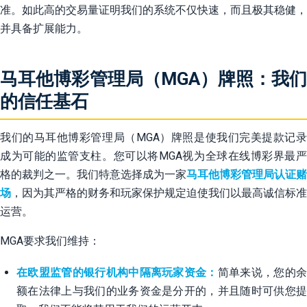
准。如此高的交易量证明我们的系统不仅快速，而且极其稳健，
并具备扩展能力。
马耳他博彩管理局（MGA）牌照：我们
的信任基石
我们的马耳他博彩管理局（MGA）牌照是使我们完美提款记录
成为可能的监管支柱。您可以将MGA视为全球在线博彩界最严
格的裁判之一。我们特意选择成为一家
马耳他博彩管理局认证赌
场
，因为其严格的财务和玩家保护规定迫使我们以最高诚信标准
运营。
MGA要求我们维持：
在欧盟监管的银行机构中隔离玩家资金：
简单来说，您的
额在法律上与我们的业务资金是分开的，并且随时可供您提