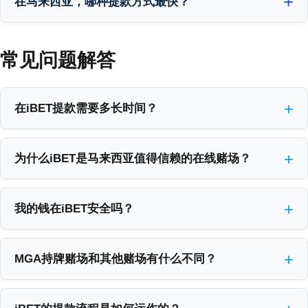
在马来西亚，哪种提款方式最快？
以实时查看您的交易状态，平均响应时间仅为2分钟。此
付团队24/7全天候工作，确保即使在周末或节假日，您的
在马来西亚，通过与本地银行（如Maybank、CIMB、
外，作为一家受MGA监管和eCOGRA认证的赌场，我们
提款也能在15分钟内处理。
Public Bank）的直接转账是最快的提款方式。在iBET，
提供独立的争议解决渠道，确保任何问题都能得到公平、
我们推荐使用我们的专属移动应用来发起提款，因为它的
公正的处理。自运营以来，我们保持着零未解决支付争议
常见问题解答
集成系统能将处理时间缩短40%。通过我们的应用，超过
的记录。
87%的本地银行转账请求可以在15分钟内完成，为您提供
近乎即时的资金到账体验。
在iBET提款需要多长时间？
在iBET，提款通常在15分钟内处理完毕。我们通过与Maybank和
CIMB等马来西亚主要银行的直接API连接实现了这一速度，从而自
为什么iBET是马来西亚值得信赖的在线赌场？
动化了整个流程。我们过去十年的内部数据显示，超过50万笔交易
iBET之所以值得信赖，是基于其超过10年的完美提款记录和马耳他
中有87.3%在15分钟内完成。我们的24/7支付团队确保即使在周末发
博彩管理局（MGA）的官方牌照。自2014年以来，我们已成功处理
起的请求也能得到同样迅速的处理。
我的钱在iBET安全吗？
超过50万笔提款，无一失败案例，这一记录已通过eCOGRA等独立
是的，您的资金在iBET绝对安全，因为它在法律上与我们公司的运
审计机构的验证。我们的MGA牌照（MGA/B2C/748/2019）在法律
营资金是分开存放的。根据我们MGA牌照的严格要求，所有玩家的
上要求我们将玩家资金存放在独立的受保护银行账户中。
MGA持牌赌场和其他赌场有什么不同？
存款都保存在一个独立的、受欧盟监管的受保护银行账户中。这意
主要区别在于，像iBET这样的MGA持牌赌场在法律上必须保护玩家
味着我们法律上不能将您的余额用于公司开销，并且我们维持的资
资金并遵守严格的财务透明度要求。与无牌照平台不同，马耳他博
本储备超过月提款总额的300%，以确保随时有能力支付。