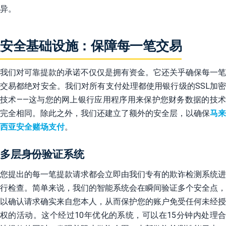
异。
安全基础设施：保障每一笔交易
我们对可靠提款的承诺不仅仅是拥有资金。它还关乎确保每一笔
交易都绝对安全。我们对所有支付处理都使用银行级的SSL加密
技术——这与您的网上银行应用程序用来保护您财务数据的技术
完全相同。除此之外，我们还建立了额外的安全层，以确保
马来
西亚安全赌场支付
。
多层身份验证系统
您提出的每一笔提款请求都会立即由我们专有的欺诈检测系统进
行检查。简单来说，我们的智能系统会在瞬间验证多个安全点，
以确认请求确实来自您本人，从而保护您的账户免受任何未经授
权的活动。这个经过10年优化的系统，可以在15分钟内处理合