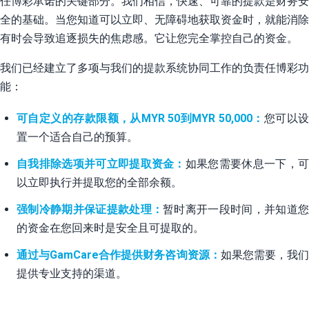
任博彩承诺的关键部分。我们相信，快速、可靠的提款是财务安
全的基础。当您知道可以立即、无障碍地获取资金时，就能消除
有时会导致追逐损失的焦虑感。它让您完全掌控自己的资金。
我们已经建立了多项与我们的提款系统协同工作的负责任博彩功
能：
可自定义的存款限额，从MYR 50到MYR 50,000：
您可以
置一个适合自己的预算。
自我排除选项并可立即提取资金：
如果您需要休息一下，
以立即执行并提取您的全部余额。
强制冷静期并保证提款处理：
暂时离开一段时间，并知道
的资金在您回来时是安全且可提取的。
通过与GamCare合作提供财务咨询资源：
如果您需要，我
提供专业支持的渠道。