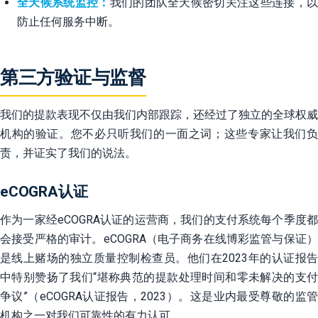
全天候系统监控：
我们的团队全天候密切关注这些连接，
防止任何服务中断。
第三方验证与监督
我们的提款表现不仅由我们内部跟踪，还经过了独立的全球权威
机构的验证。您不必只听我们的一面之词；这些专家让我们负
责，并证实了我们的说法。
eCOGRA认证
作为一家经eCOGRA认证的运营商，我们的支付系统每个季度都
会接受严格的审计。eCOGRA（电子商务在线博彩监管与保证）
是线上赌场的独立质量控制检查员。他们在2023年的认证报告
中特别赞扬了我们“堪称典范的提款处理时间和零未解决的支付
争议”（eCOGRA认证报告，2023）。这是业内最受尊敬的监管
机构之一对我们可靠性的有力认可。