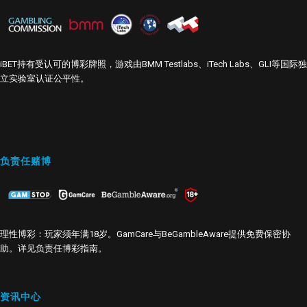
iBET持有受认可的博彩牌照，游戏由BMM Testlabs、iTech Labs、GLI等国际独
立实验室认证公平性。
负责任赌博
理性博彩：玩家须年满18岁。GamCare与BeGambleAware提供免费保密协
助。详见
负责任博彩指南
。
资讯中心