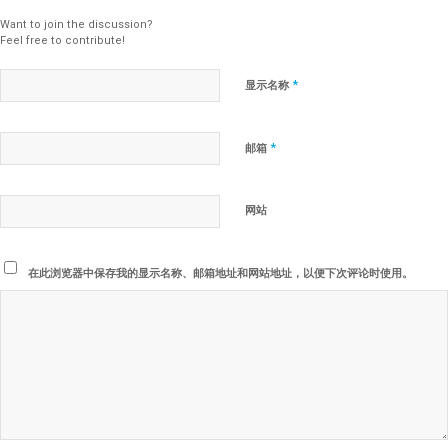
Want to join the discussion?
Feel free to contribute!
*
显示名称
*
邮箱
网站
在此浏览器中保存我的显示名称、邮箱地址和网站地址，以便下次评论时使用。