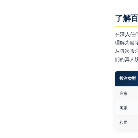
了解
在深入任
理解为赌
从每次投
们的真人
投注类型
庄家
闲家
和局