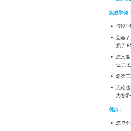
实战举例
假设1
您赢了
损了 R
您又赢
证了此
您第三
无论这
为您带
优点：
您每个