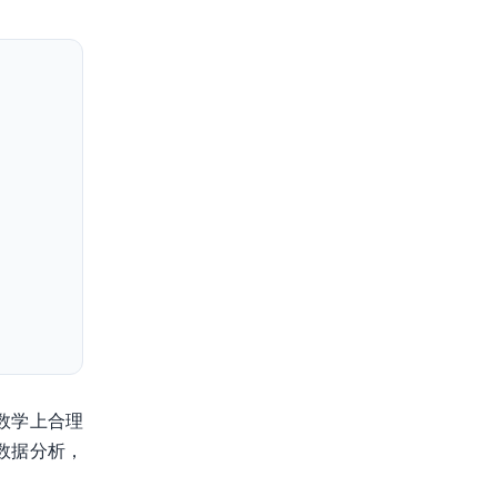
数学上合理
数据分析，
。