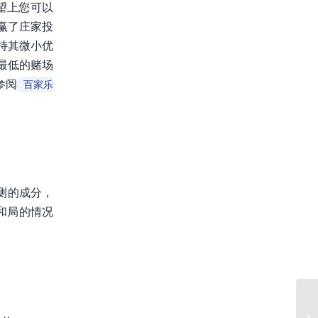
望上您可以
。赢了庄家投
持其微小优
最低的赌场
参阅
百家乐
测的成分，
和局的情况
马