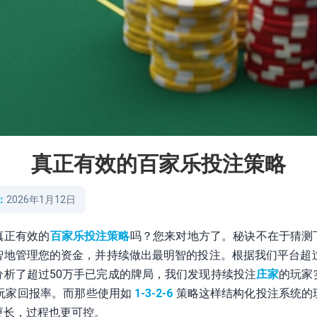
真正有效的百家乐投注策略
：
2026年1月12日
真正有效的
百家乐投注策略
吗？您来对地方了。秘诀不在于猜测
智地管理您的资金，并持续做出最明智的投注。根据我们平台超过
分析了超过50万手已完成的牌局，我们发现持续投注
庄家
的玩家
%的玩家回报率。而那些使用如
1-3-2-6
策略这样结构化投注系统的
更长，过程也更可控。