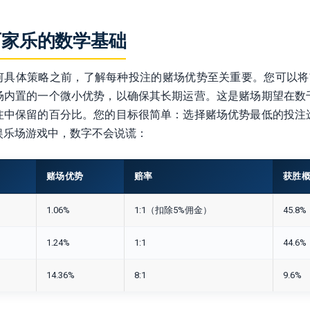
百家乐的数学基础
何具体策略之前，了解每种投注的赌场优势至关重要。您可以将“
场内置的一个微小优势，以确保其长期运营。这是赌场期望在数
注中保留的百分比。您的目标很简单：选择赌场优势最低的投注
娱乐场游戏中，数字不会说谎：
赌场优势
赔率
获胜
1.06%
1:1（扣除5%佣金）
45.8%
1.24%
1:1
44.6%
14.36%
8:1
9.6%