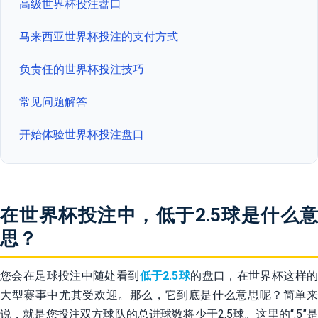
高级世界杯投注盘口
马来西亚世界杯投注的支付方式
负责任的世界杯投注技巧
常见问题解答
开始体验世界杯投注盘口
在世界杯投注中，低于2.5球是什么意
思？
您会在足球投注中随处看到
低于2.5球
的盘口，在世界杯这样
大型赛事中尤其受欢迎。那么，它到底是什么意思呢？简单来
说，就是您投注双方球队的总进球数将少于2.5球。这里的“.5”是