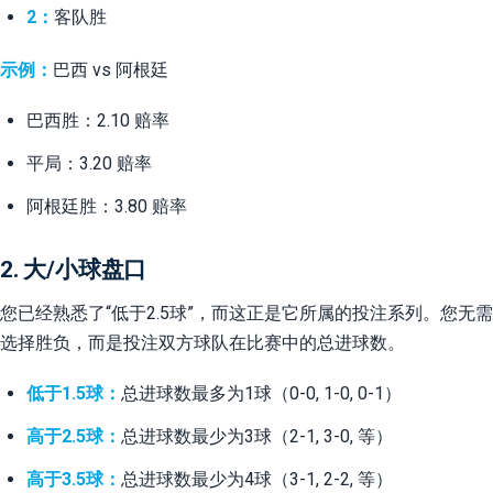
2：
客队胜
示例：
巴西 vs 阿根廷
巴西胜：2.10 赔率
平局：3.20 赔率
阿根廷胜：3.80 赔率
2. 大/小球盘口
您已经熟悉了“低于2.5球”，而这正是它所属的投注系列。您无需
选择胜负，而是投注双方球队在比赛中的总进球数。
低于1.5球：
总进球数最多为1球（0-0, 1-0, 0-1）
高于2.5球：
总进球数最少为3球（2-1, 3-0, 等）
高于3.5球：
总进球数最少为4球（3-1, 2-2, 等）