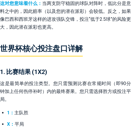
这对您意味着什么：
当两支防守稳固的球队对阵时，低比分是意
料之中的，因此赔率（以及您的潜在派彩）会较低。反之，如果
像巴西和西班牙这样的进攻强队交锋，投注“低于2.5球”的风险更
大，因此潜在派彩也更高。
世界杯核心投注盘口详解
1. 比赛结果 (1X2)
这是最简单的投注类型。您只需预测比赛在常规时间（即90分
钟加上任何伤停补时）内的最终赛果。您只需选择胜方或投注平
局。
1：
主队胜
X：
平局