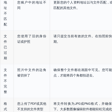
地
您账户中的地址不
更新您的个人资料地址以与文件匹配，
址
同
匹配的其他文件。
不
匹
配
文
您使用了旧的身份
请只提交当前有效的文件。在拍照前
件
证或护照
期。
已
过
期
文
照片中文件的边角
确保整个文件都在画面中可见。您可
件
被切掉了
点，才能将四个角都拍进去。
不
完
整
格
您上传了PDF或其他
将文件转换为JPG或PNG格式，并确保
式
不支持的文件类型
下。大多数图像编辑软件都能轻松完成此