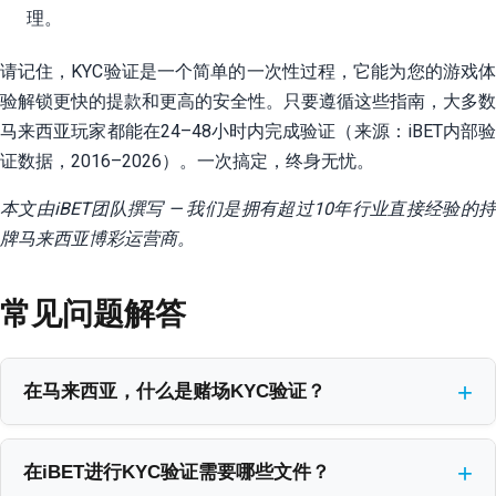
理。
请记住，KYC验证是一个简单的一次性过程，它能为您的游戏体
验解锁更快的提款和更高的安全性。只要遵循这些指南，大多数
马来西亚玩家都能在24–48小时内完成验证（来源：iBET内部验
证数据，2016–2026）。一次搞定，终身无忧。
本文由iBET团队撰写 — 我们是拥有超过10年行业直接经验的持
牌马来西亚博彩运营商。
常见问题解答
在马来西亚，什么是赌场KYC验证？
赌场KYC（了解您的客户）是法律规定的一次性身份验证流程，旨
在防止欺诈并保护您的账户安全。我们进行此项检查是为了确认您
在iBET进行KYC验证需要哪些文件？
的身份，保护您的资金，并确保奖金准确无误地发送给您本人。在