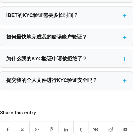
在iBET进行KYC验证通常需要3份文件：一份有效的带照片身份证
iBET，此流程是根据我们的马耳他博彩管理局许可证
件、一份近期的地址证明以及一份用于财务验证的银行结单。您的
（MGA/B2C/748/2019）强制执行的。根据我们的经验，完成KYC是
iBET的KYC验证需要多长时间？
身份证（如MyKad或护照）用于证明身份，水电费账单用于确认地
解锁15-30分钟快速提款最关键的一步。
iBET的KYC验证通常在工作日的24至48小时内完成。我们的团队会
址，而银行结单则确保我们将提款发送至您本人的账户。请注意，
在办公时间（周一至周五，上午9点至下午6点，GMT+8）按顺序审
地址证明文件必须是最近3个月内的才有效。我们发现，提前备齐这
如何最快地完成我的赌场账户验证？
核申请。事实上，超过87%提交正确文件的马来西亚玩家在第一次
三份文件的玩家，通常能在5分钟内完成整个提交过程。
最快的验证方法是在工作时间内，一次性提交所有必需文件的清
尝试时就能通过验证，通常在一个工作日内完成。为了最快获得批
晰、高质量照片。请确保您的身份证件和地址证明未过期，并且地
准，我们建议您在工作日下午6点前一次性提交所有文件。
为什么我的KYC验证申请被拒绝了？
址与您iBET个人资料中的地址完全一致。根据我们的数据，图像质
KYC验证被拒绝最常见的原因是图像质量差、文件地址与个人资料
量差是导致验证被拒的首要原因，占所有拒绝案例的34%。我们的
不符，或提交了过期的文件。如果您的申请被拒绝，我们会通过电
专业建议是：将文件放在深色平坦的桌面上，在自然光下从正上方
提交我的个人文件进行KYC验证安全吗？
子邮件向您说明具体原因及需要更正的地方，您只需按指示重新提
拍摄，确保所有四个角都清晰可见。
是的，通过我们的官方网站提交您的文件进行KYC验证是完全安全
交即可。我们的内部数据显示，地址不符（28%）和文件过期
的。我们使用与各大银行同等级别的SSL加密技术来保护您的数据传
（21%）是继图像质量差之后最常见的两个问题。我们建议您在提
输，您的信息被储存在有严格访问限制的安全服务器上。我们的安
交前花30秒钟检查一下，确保您的MyKad有效且水电费账单地址与
Share this entry
全协议完全符合马耳他博彩管理局许可证（MGA/B2C/748/2019）
iBET账户地址一致。
的数据保护要求。我们绝不会要求您通过电子邮件或WhatsApp发送
MyKad等敏感文件，请务必使用您账户内的安全上传功能。