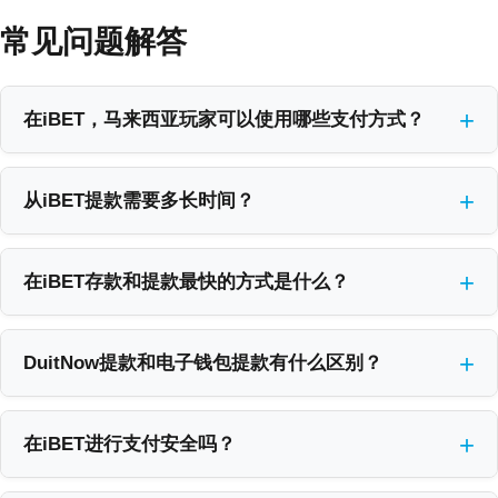
常见问题解答
在iBET，马来西亚玩家可以使用哪些支付方式？
我们接受马来西亚最主流的支付方式，包括DuitNow、电子钱包
（Touch ‘n Go, Boost, GrabPay）以及所有本地银行转账。我们集成
从iBET提款需要多长时间？
了这些您日常使用的支付选项，让您无需注册新服务即可轻松存款
在iBET，使用DuitNow或银行转账的提款通常在15至30分钟内处理完
和提款。我们的平台支持超过20家马来西亚银行通过FPX进行即时
毕。我们与马来西亚本地银行系统的深度集成，使我们能够实现闪
存款。我们推荐使用DuitNow，因为它提供了最快的提款速度和高达
在iBET存款和提款最快的方式是什么？
电般的支付速度。我们的数据显示，超过98.7%的提款请求都能在当
MYR 50,000的单笔交易限额。
在iBET，最快的存款和提款方式是使用DuitNow。DuitNow存款是即
天成功处理并到账。为了最快的体验，我们建议在工作时间内提交
时的，而提款请求平均只需15至30分钟即可处理到您的银行账户。
提款请求，以避免银行周末处理延迟。
DuitNow提款和电子钱包提款有什么区别？
相比之下，电子钱包提款需要30-60分钟，速度稍慢一些。根据我们
主要区别在于处理速度和限额：DuitNow提款更快（15-30分钟），
处理超过500,000笔交易的经验，DuitNow始终是为玩家提供最快资
且限额更高（最高MYR 50,000）。DuitNow直接将资金转入您的银
金周转的可靠选择。
在iBET进行支付安全吗？
行账户，而电子钱包（如Touch ‘n Go）则转入您的钱包余额。电子
是的，在iBET进行支付是完全安全的，我们采用与主要银行相同的
钱包提款通常需要30-60分钟，每日最高提款额为MYR 10,000，而