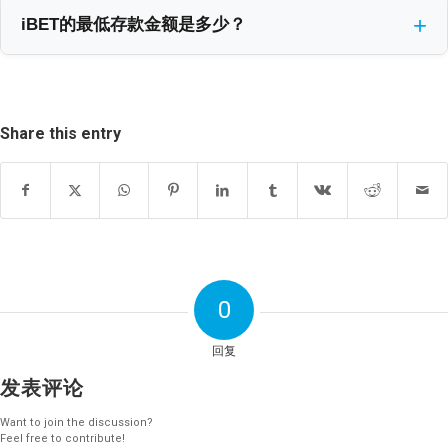
安全技术。我们持有马耳他博彩管理局（MGA）的牌照
DuitNow的每日限额可达MYR 100,000。如果您追求速度和处理大额
iBET的最低存款金额是多少？
（MGA/B2C/748/2019），并遵守严格的国际安全标准。所有交易
奖金，DuitNow是最佳选择。
在iBET，所有支付方式的最低存款金额均为MYR 50。这个统一的最
都通过SSL加密保护，并且我们每月监控超过50,000笔交易以防止欺
低限额适用于DuitNow、所有电子钱包（Touch ‘n Go, Boost,
诈，欺诈预防率高达99.8%。我们还强制执行双重身份验证（2FA）
GrabPay）以及银行转账。我们不收取任何存款费用，因此您存入的
以确保只有您本人才能授权提款，为您的资金提供额外保障。
Share this entry
MYR 50将全额到账供您游戏。我们将最低存款额设置在MYR 50，旨
在让所有类型的玩家都能轻松上手，同时保持负责任的博彩环境。
0
回复
发表评论
Want to join the discussion?
Feel free to contribute!