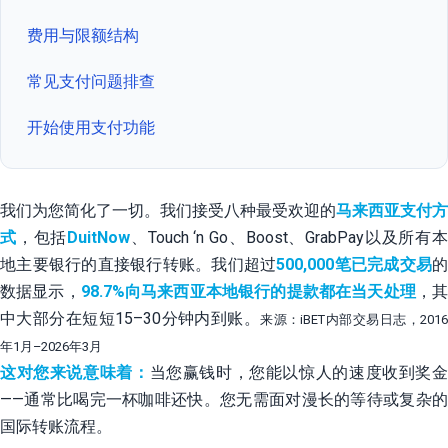
费用与限额结构
常见支付问题排查
开始使用支付功能
我们为您简化了一切。我们接受八种最受欢迎的
马来西亚支付方
式
，包括
DuitNow
、Touch ‘n Go、Boost、GrabPay以及所有
地主要银行的直接银行转账。我们超过
500,000笔已完成交易
的
数据显示，
98.7%向马来西亚本地银行的提款都在当天处理
，
中大部分在短短15–30分钟内到账。
来源：iBET内部交易日志，201
年1月–2026年3月
这对您来说意味着：
当您赢钱时，您能以惊人的速度收到奖
——通常比喝完一杯咖啡还快。您无需面对漫长的等待或复杂的
国际转账流程。