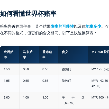
如何看懂世界杯赔率
赔率告诉你两件事：某个结果
发生的可能性
以及你
能赢多少
。存
在不同的格式，但它们的含义相同。以下是快速换算表：
欧洲赔
马来赔
香港赔
含义
MYR 50 
率
率
率
1.50
0.50
0.50
强热门
MYR 75（利
1.85
0.85
0.85
微热门
MYR 92
42.50）
2.00
1.00
1.00
平手盘
MYR 100（
（50/50）