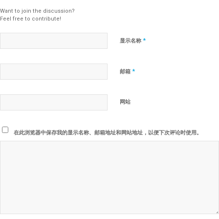
Want to join the discussion?
Feel free to contribute!
*
显示名称
*
邮箱
网站
在此浏览器中保存我的显示名称、邮箱地址和网站地址，以便下次评论时使用。