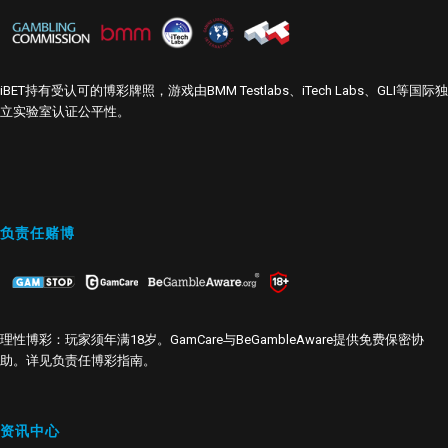
iBET持有受认可的博彩牌照，游戏由BMM Testlabs、iTech Labs、GLI等国际独
立实验室认证公平性。
负责任赌博
理性博彩：玩家须年满18岁。GamCare与BeGambleAware提供免费保密协
助。详见
负责任博彩指南
。
资讯中心