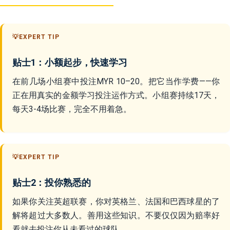
贴士1：小额起步，快速学习
在前几场小组赛中投注MYR 10–20。把它当作学费——你
正在用真实的金额学习投注运作方式。小组赛持续17天，
每天3-4场比赛，完全不用着急。
贴士2：投你熟悉的
如果你关注英超联赛，你对英格兰、法国和巴西球星的了
解将超过大多数人。善用这些知识。不要仅仅因为赔率好
看就去投注你从未看过的球队。