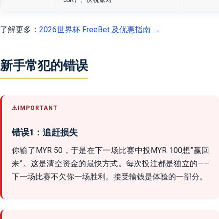
了解更多：
2026世界杯 FreeBet 及优惠指南 →
新手常犯的错误
错误1：追赶损失
你输了MYR 50，于是在下一场比赛中投MYR 100想”赢回
来”。这是清空资金的最快方式。每次投注都是独立的——
下一场比赛不欠你一场胜利。接受输钱是体验的一部分。