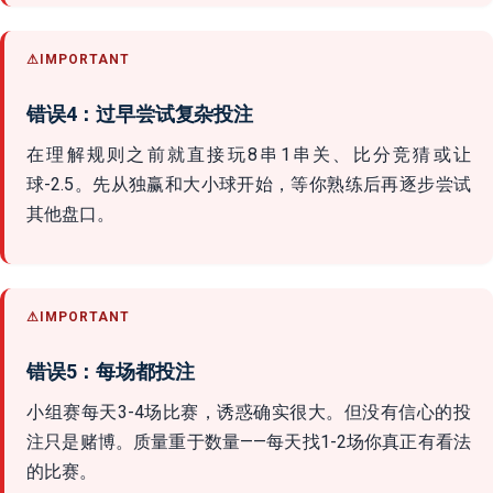
错误4：过早尝试复杂投注
在理解规则之前就直接玩8串1串关、比分竞猜或让
球-2.5。先从独赢和大小球开始，等你熟练后再逐步尝试
其他盘口。
错误5：每场都投注
小组赛每天3-4场比赛，诱惑确实很大。但没有信心的投
注只是赌博。质量重于数量——每天找1-2场你真正有看法
的比赛。