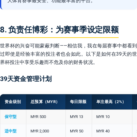
大体育赛事最安全、功能最丰富的平台。
8. 负责任博彩：为赛事季设定限额
世界杯的兴奋可能蒙蔽判断——相信我，我在每届赛事中都看到
过即使是经验丰富的投注者也会如此。以下是如何在39天的世
界杯投注中享受乐趣而不危及你的财务状况。
39天资金管理计划
资金级别
总预算（MYR）
每日限额
单注最高（2%）
保守型
MYR 500
MYR 13
MYR 10
适中型
MYR 2,000
MYR 50
MYR 40