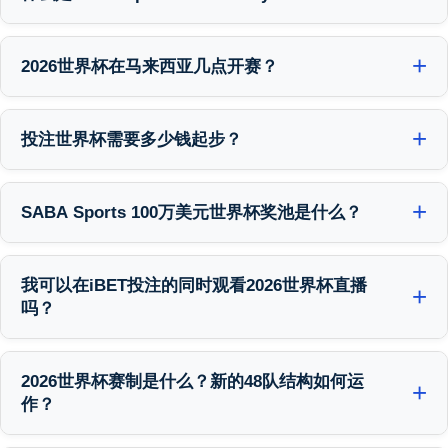
数、助攻、传球完成数、铲球、黄牌红牌和角球。例如：”姆巴佩射
Flex Parlay是SABA Sports专有的串关引擎，让你在
单张投注单中组
正大2.5 @ 2.10。”
完整球员个人投注指南 →
合同场和跨场投注
——这在亚洲是首创。对于世界杯，这意味着你可
2026世界杯在马来西亚几点开赛？
以将”法国赢 + 姆巴佩进球 + 大2.5球”从同一场比赛与其他比赛的投
由于2026世界杯在北美举办，大多数比赛将在
马来西亚时间
注项组合。
Flex Parlay完整指南 →
（GMT+8）凌晨12:00至上午9:00
播出。早期小组赛可能在午夜至
投注世界杯需要多少钱起步？
凌晨1点开球，而黄金时段淘汰赛将在上午7:00-9:00——非常适合周
在iBET你最低只需
MYR 30
即可开始。我们建议预留一笔你可以承受
末的早间观看。
查看完整GMT+8赛程 →
损失的专用世界杯资金。在39天的赛事中，MYR 500-2,000可以让你
SABA Sports 100万美元世界杯奖池是什么？
每天以负责任的注额投注1-3场比赛。使用SABA Sports提供的
SABA Sports赞助了
100万美元奖池
，活动期间为2026年6月1日至7
FreeBet优惠券
零成本开始投注。
月23日。包含三个部分：
每日幸运转盘
（转动获奖）、
每周抽奖
我可以在iBET投注的同时观看2026世界杯直播
（每周55,000美元，每位获奖者最高5,000美元）和
世界杯庆典派对
吗？
（非获奖者的二次抽奖机会）。全部由SABA Sports出资，运营商和
可以。SABA Sports在博彩界面内提供
集成直播
。你可以观看比赛、
玩家无需承担费用。
完整促销指南 →
通过球迷徽章在聊天中互动，并在不切换应用的情况下进行滚球投
2026世界杯赛制是什么？新的48队结构如何运
注。进球时刻触发””——为活跃观众掉落免费投注。数据显示观看者
作？
的投注量比非观看者多55%。
滚球投注指南 →
2026世界杯采用扩大后的赛制：
48支球队分为12组，每组4队
。每