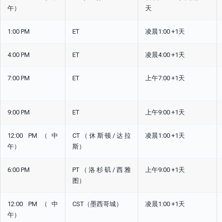
午）
天
1:00 PM
ET
凌晨1:00 +1天
4:00 PM
ET
凌晨4:00 +1天
7:00 PM
ET
上午7:00 +1天
9:00 PM
ET
上午9:00 +1天
12:00 PM（中
CT（休斯顿/达拉
凌晨1:00 +1天
午）
斯）
6:00 PM
PT（洛杉矶/西雅
上午9:00 +1天
图）
12:00 PM（中
CST（墨西哥城）
凌晨1:00 +1天
午）