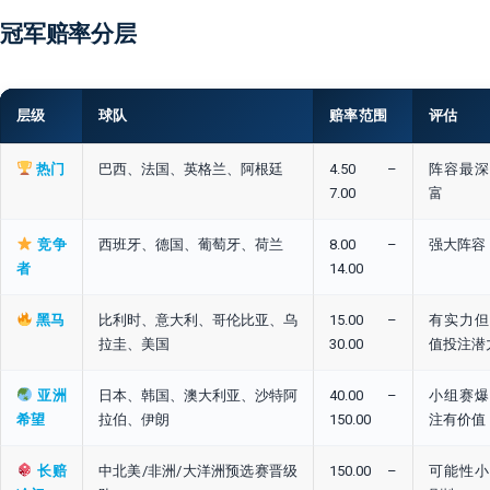
冠军赔率分层
层级
球队
赔率范围
评估
热门
巴西、法国、英格兰、阿根廷
4.50 –
阵容最深
7.00
富
竞争
西班牙、德国、葡萄牙、荷兰
8.00 –
强大阵容
者
14.00
黑马
比利时、意大利、哥伦比亚、乌
15.00 –
有实力但
拉圭、美国
30.00
值投注潜
亚洲
日本、韩国、澳大利亚、沙特阿
40.00 –
小组赛爆
希望
拉伯、伊朗
150.00
注有价值
长赔
中北美/非洲/大洋洲预选赛晋级
150.00 –
可能性小