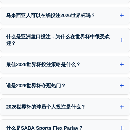
馆举行。
2026世界杯由
美国（11个场馆）、墨西哥（3个场馆）和加拿大（2
个场馆）
联合主办。主要城市包括纽约/新泽西（MetLife体育场——
马来西亚人可以在线投注2026世界杯吗？
决赛场馆）、洛杉矶、达拉斯、休斯顿、迈阿密、多伦多和墨西哥
可以。马来西亚玩家可以通过iBET等持牌在线平台投注2026世界
城。
杯，iBET与SABA Sports合作——亚洲最大的体育博彩平台，拥有27
什么是亚洲盘口投注，为什么在世界杯中很受欢
年以上的经验。你可以使用当地银行和电子钱包以MYR存款和投
迎？
注。
亚洲盘口通过给一支球队虚拟的领先优势（例如-1.5球）来消除平
局。它在世界杯投注中很受欢迎，因为它比1X2盘口提供更好的价
最佳2026世界杯投注策略是什么？
值，尤其是在实力悬殊的小组赛中。例如，如果巴西让球-1.5对哥斯
最稳定的世界杯投注策略是
专注于小组赛亚洲盘口
，保持严格的资
达黎加，巴西必须赢2球以上你的投注才能获利。
阅读完整亚洲盘口
金管理（每注2-3%），并利用滚球投注把握下半场机会。避免对你
指南 →
谁是2026世界杯夺冠热门？
喜欢的球队进行情感投注，专注于数据驱动的选择。
查看上面的6个
前4大热门是
巴西（约5.00）、法国（5.50）、英格兰（6.00）和阿
专家策略 →
根廷（6.50）
。西班牙、德国、葡萄牙和荷兰组成下一层级的竞争
2026世界杯的球员个人投注是什么？
者，赔率8.00-14.00。黑马包括美国（主场优势）、哥伦比亚和日
球员个人投注是针对球员个人表现的投注——而非比赛结果。SABA
本。
阅读完整预测 →
Sports每场比赛提供500+种球员个人投注，包括：进球数、射正
什么是SABA Sports Flex Parlay？