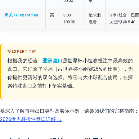
50.00
家
串关 / Flex Parlay
高
3.00 –
追求刺
3串1组合：巴西赢 
100.00+
激者
方进球 @ 8.40
根据我的经验，
亚洲盘口
是世界杯小组赛投注中最高效的
盘口。它消除了平局（占世界杯小组赛25%的比赛），为
你提供更清晰的双向选择。将它与大小球配合使用，在探
索特殊盘口之前打下坚实基础。
要深入了解每种盘口类型及实际示例，请参阅我们的完整指南：
2026世界杯投注盘口详解 →