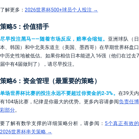
了解更多：
2026世界杯500+球员个人投注 →
策略5：价值猎手
尽早投注黑马——随着市场反应，赔率会缩短。
亚洲球队（
本、韩国）和中北美东道主（美国、墨西哥）在早期世界杯盘口
中历史性地被低估。如果你相信日本能进入16强（他们在过去7
届中有4届做到了），请尽早投注。
策略6：资金管理（最重要的策略）
单场世界杯比赛的投注永远不要超过你资金的2-3%。
在39天
有104场比赛，纪律是你最大的优势。更多内容请参阅
负责任
彩部分
。
要了解有数学支撑的详细策略分析，请参阅：
5个真正有效
2026世界杯串关策略 →