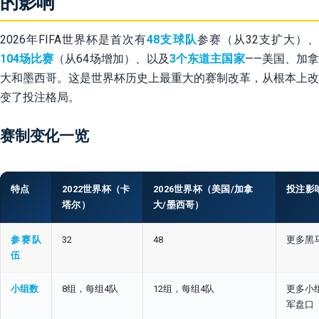
的影响
2026年FIFA世界杯是首次有
48支球队
参赛（从32支扩大）
104场比赛
（从64场增加）、以及
3个东道主国家
——美国、加
大和墨西哥。这是世界杯历史上最重大的赛制改革，从根本上改
变了投注格局。
赛制变化一览
特点
2022世界杯（卡
2026世界杯（美国/加拿
投注影
塔尔）
大/墨西哥）
参赛队
32
48
更多黑
伍
小组数
8组，每组4队
12组，每组4队
更多小
军盘口