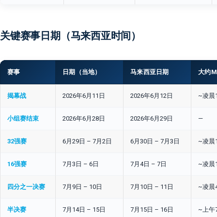
关键赛事日期（马来西亚时间）
赛事
日期（当地）
马来西亚日期
大约M
揭幕战
2026年6月11日
2026年6月12日
~凌晨1:
小组赛结束
2026年6月28日
2026年6月29日
—
32强赛
6月29日 – 7月2日
6月30日 – 7月3日
~凌晨1:
16强赛
7月3日 – 6日
7月4日 – 7日
~凌晨1:
四分之一决赛
7月9日 – 10日
7月10日 – 11日
~凌晨4:
半决赛
7月14日 – 15日
7月15日 – 16日
~上午7: