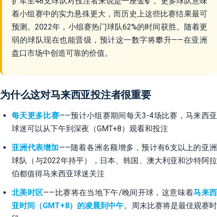
扩军至48支球队对投注者来说是一座金矿。更多球队意味
着小组赛中的实力悬殊更大，而历史上这些比赛结果最可
预测。2022年，小组赛热门球队62%的时间获胜。随着更
弱的球队现在也能晋级，预计这一数字将攀升——在亚洲
盘口市场中创造可靠的价值。
为什么这对马来西亚投注者很重要
每天更多比赛
——预计小组赛期间每天3-4场比赛，马来西亚
球迷可以从下午到深夜（GMT+8）观看和投注
亚洲代表增加
——随着各洲名额增多，预计有6支以上的亚
球队（与2022年持平），日本、韩国、澳大利亚和沙特阿拉
伯都值得马来西亚球迷关注
北美时区
——比赛将在当地下午/晚间开球，这意味着
马来
亚时间（GMT+8）的凌晨到中午
。周末比赛将是最佳观赛