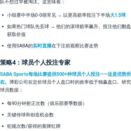
队不想过早被淘汰。这意味着：
小组赛中半场0-0很常见 → 以更高赔率投注下半场
大1.5球
如果热门球队先丢球 → 他们的滚球赔率飙升。投注他们翻盘
获取价值
使用SABA的
实时直播
在下注前观察比赛走势
策略4：球员个人投注专家
SABA Sports每场比赛提供500+种球员个人投注——这是优势所
在。
博彩公司在定价球员个人盘口时的效率低于独赢盘口。研究
球员数据：
每90分钟射正次数（俱乐部赛季数据）
关键传球和创造机会数
犯规次数/获得的黄牌红牌