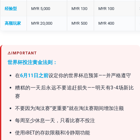
经验型
MYR 5,000
MYR 130
MYR 100
高额玩家
MYR 20,000
MYR 500
MYR 400
世界杯投注黄金法则：
在
6月11日之前
设定你的世界杯总预算——并严格遵守
糟糕的一天后永远不要追赶损失——明天有3-4场新比
赛
不要因为淘汰赛”更重要”就在淘汰赛期间增加注额
每周至少休息一天，只看比赛不投注
使用iBET的存款限额和冷静期功能