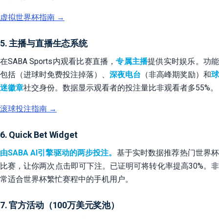
虚拟世界杯指南 →
5. 主播与直播生态系统
在SABA Sports内观看比赛直播，
专属主播
提供实时娱乐。功
包括
（进球时免费投注掉落）、
深夜电台
（非高峰期奖励）和
球
迷徽章
社交身份。数据显示观看者的投注量比非观看者多55%。
滚球投注指南 →
6. Quick Bet Widget
由SABA AI引擎驱动的两步投注。
基于实时数据推荐热门世界
比赛，让你两次点击即可下注。已证明可将转化率提高30%。非
常适合世界杯繁忙赛程中的手机用户。
7. 官方活动（100万美元奖池）