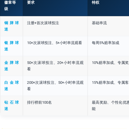
徽章等
要求
特权
级
铜牌球
注册+首次滚球投注
基础串流
迷
银牌球
10+次滚球投注、5+小时串流观看
每周5%赔率加成
迷
金牌球
50+次滚球投注、20+小时串流观
10%赔率加成、专属
迷
看
白金球
200+次滚球投注、50+小时串流观
15%赔率加成、专属
迷
看
钻石球
排行榜前100名
最高奖励、个性化优
迷
能