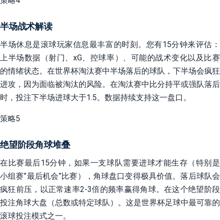
策略4
半场战术解读
半场休息是滚球玩家信息最丰富的时刻。您有15分钟来评估：
上半场数据（射门、xG、控球率）、可能的战术变化以及比赛
的情绪状态。在世界杯淘汰赛中半场落后的球队，下半场会疯狂
进攻，因为面临被淘汰的风险。在淘汰赛中比分持平或强队落后
时，投注下半场进球大于1.5。数据持续支持这一盘口。
策略5
绝望阶段角球堆叠
在比赛最后15分钟，如果一支球队需要进球才能生存（特别是
小组赛”最后机会”比赛），角球盘口变得极具价值。落后球队会
疯狂前压，以正常速率2-3倍的频率赢得角球。在这个绝望阶段
投注角球大盘（总数或特定球队）。这是世界杯足球中最可靠的
滚球投注模式之一。