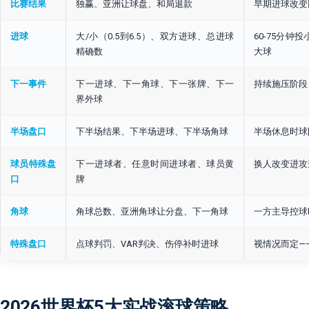
比赛结果
独赢、亚洲让球盘、和局退款
早期进球改变
进球
大/小（0.5到6.5）、双方进球、总进球
60-75分钟投
精确数
大球
下一事件
下一进球、下一角球、下一张牌、下一
持续施压阶段
界外球
半场盘口
下半场结果、下半场进球、下半场角球
半场休息时球
球员特殊盘
下一进球者、任意时间进球者、球员黄
换人改变进攻
口
牌
角球
角球总数、亚洲角球让分盘、下一角球
一方主导控球
特殊盘口
点球判罚、VAR判决、伤停补时进球
视情况而定—
2026世界杯5大实战滚球策略