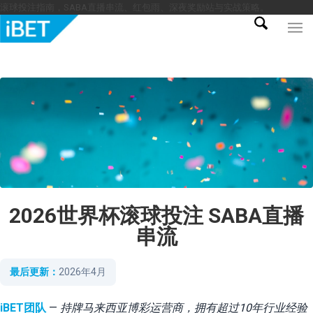
滚球投注指南，SABA直播串流、红包雨、深夜奖励站与实战策略。
2026世界杯滚球投注 SABA直播
串流
最后更新：
2026年4月
iBET团队
—
持牌马来西亚博彩运营商，拥有超过10年行业经验