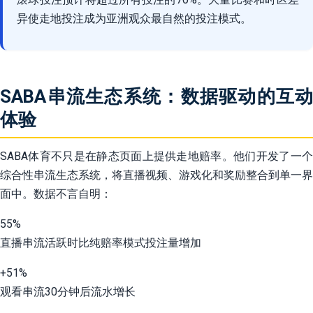
异使走地投注成为亚洲观众最自然的投注模式。
SABA串流生态系统：数据驱动的互动
体验
SABA体育不只是在静态页面上提供走地赔率。他们开发了一个
综合性串流生态系统，将直播视频、游戏化和奖励整合到单一界
面中。数据不言自明：
55%
直播串流活跃时比纯赔率模式投注量增加
+51%
观看串流30分钟后流水增长