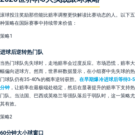
滚球投注奖励那些能比赔率调整更快解读比赛动态的人。以下五
种策略在国际赛事中持续带来价值：
策略1
进球后逆转热门队
当热门球队先失球时，走地赔率会过度反应。市场恐慌，赔率大
幅偏向进球方。然而，世界杯数据显示，在小组赛中先失球的热
门球队仍有35-40%的概率逆转获胜。
在早期爆冷进球后等待3-
分钟
，让赔率在最极端处稳定，然后在显著提升的赔率下支持热
门队。当法国、巴西或英格兰等强队落后于弱队时，这一策略尤
其有效。
策略2
60分钟大小球窗口