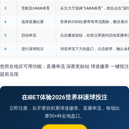
3
导航至SABA体育
从主大厅选择”SABA体育”，然后点击”滚
4
选择直播比赛
世界杯2026比赛带有串流图标，醒目展示
5
启动串流
点击播放按钮，在投注界面内启动直播串
6
进行滚球投注
浏览串流下方的盘口，点击赔率，确认金
您所在地区可用功能：直播串流 深夜奖励站 球迷徽章 一键投注
提前兑现
在iBET体验2026世界杯滚球投注
立即注册，在开赛前积累球迷徽章。直播串流，每场比
赛50+种走地盘口。