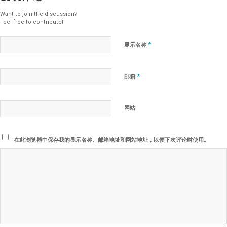
Want to join the discussion?
Feel free to contribute!
*
显示名称
*
邮箱
网站
在此浏览器中保存我的显示名称、邮箱地址和网站地址，以便下次评论时使用。