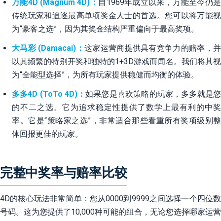
万能4D (Magnum 4D)：
自1969年成立以来，万能至今仍
传统玩家和追逐最高单项奖金人士的首选。您可以将万能视
为“豪客之选”，因为其奖金结构严重偏向于最高奖项。
大马彩 (Damacai)：
这家运营商提供具有竞争力的赔率，
以其频繁的特别开奖和独特的1+3D游戏而闻名。我们将其视
为“全能型选择”，为所有玩家提供稳健而均衡的体验。
多多4D (ToTo 4D)：
如果您是喜欢策略的玩家，多多就是
的不二之选。它为追求稳定性提供了数学上最有利的中奖
率。它是“策略家之选”，非常适合那些看重所有奖项级别整
体回报更佳的玩家。
完整中奖率与赔率比较
4D的核心玩法非常简单：您从0000到9999之间选择一个四位数
号码。这为您提供了10,000种可能的组合，无论您选择哪家运营