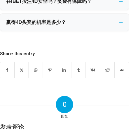
比多多和大马彩（RM 200）要低。您的最佳选择取决于您的个人目
在iBET投注4D安全吗？奖金有保障吗？
更多的钱会作为奖金返还给玩家群体。例如，多多68.4%的RTP意味
标：是追求巨额奖金（万能）还是寻求稳定回报（多多）。
是的，在iBET投注是完全安全的，所有奖金都100%有保障。我们是
着，每收集RM 100的投注额，就有RM 68.40会作为奖金支付出去。
持有马耳他博彩管理局 (MGA) 牌照的合法平台，并采用SSL加密技
我们始终建议玩家关注RTP，因为它是衡量游戏长期公平性的关键数
赢得4D头奖的机率是多少？
术来保护您的所有交易。在我们超过10年的运营中，从未有过任何
学指标。
无论您选择万能、大马彩还是多多，赢得4D头奖的机率都是完全相
派彩失败的记录，并且我们98.7%的提款都在15-30分钟内处理完
同的1/10,000。这是因为游戏的基本规则是从0000到9999之间选择
毕。我们将玩家的安全和信任放在首位，严格的监管和可靠的派彩
一个四位数号码，总共有10,000种可能的组合。真正的区别不在于
记录是我们对您的承诺。
Share this entry
中奖机率，而在于如果您中奖了，不同运营商提供的奖金数额。我
们建议玩家将策略重点放在奖金结构上，而不是试图寻找“更容易中
奖”的运营商。
0
回复
发表评论