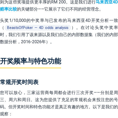
则为这些奖项提供更丰厚的RM 200。这是我们进行
马来西亚4
赔率比较
的关键部分——它展示了它们不同的经营理念。
头奖1/10,000的中奖率与已发布的马来西亚4D开奖分析一致
（
）。在讨论头奖中奖
BeastsOfPoker — 4D odds analysis
时，我们引用了该来源以及我们自己的内部数据集（我们的内部
数据分析，2016-2026年）。
开奖频率与特色功能
常规开奖时间表
您可以放心，三家运营商每周都会进行三次开奖——分别是周
三、周六和周日。这为您提供了充足的常规机会来投注您的号
码。但开奖时间和特色功能才是真正有趣的地方。以下是我们的
观察：