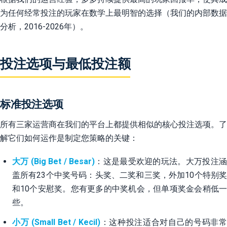
为任何经常投注的玩家在数学上最明智的选择（我们的内部数据
分析，2016-2026年）。
投注选项与最低投注额
标准投注选项
所有三家运营商在我们的平台上都提供相似的核心投注选项。了
解它们如何运作是制定您策略的关键：
大万 (Big Bet / Besar)
：这是最受欢迎的玩法。大万投注
盖所有23个中奖号码：头奖、二奖和三奖，外加10个特别奖
和10个安慰奖。您有更多的中奖机会，但单项奖金会稍低一
些。
小万 (Small Bet / Kecil)
：这种投注适合对自己的号码非常