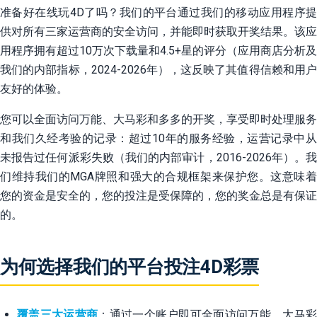
准备好在线玩4D了吗？我们的平台通过我们的移动应用程序提
供对所有三家运营商的安全访问，并能即时获取开奖结果。该应
用程序拥有超过10万次下载量和4.5+星的评分（应用商店分析及
我们的内部指标，2024-2026年），这反映了其值得信赖和用户
友好的体验。
您可以全面访问万能、大马彩和多多的开奖，享受即时处理服务
和我们久经考验的记录：超过10年的服务经验，运营记录中从
未报告过任何派彩失败（我们的内部审计，2016-2026年）。我
们维持我们的MGA牌照和强大的合规框架来保护您。这意味着
您的资金是安全的，您的投注是受保障的，您的奖金总是有保证
的。
为何选择我们的平台投注4D彩票
覆盖三大运营商
：通过一个账户即可全面访问万能、大马