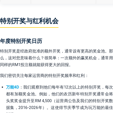
特别开奖与红利机会
年度特别开奖日历
特别开奖是经政府批准的额外开奖，通常设有更高的奖金池。那
么，这对您意味着什么？很简单：一次额外的赢奖机会，通常用
同样的RM1投注额就能获得更大的回报。
我们密切关注每家运营商的特别开奖频率和红利：
万能4D
：我们观察到他们每年有12次以上的特别开奖，每
都有加额奖金池。例如，他们的农历新年特别开奖通常会将
头奖奖金提升至RM 4,500（运营商公告及我们的特别开奖数
据集，2016-2026年）。这使得节庆季节成为玩万能的最佳