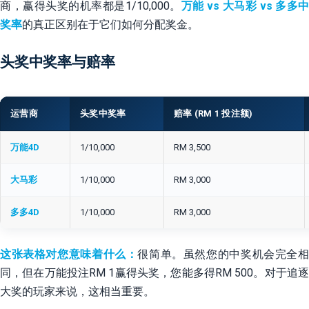
商，赢得头奖的机率都是1/10,000。
万能 vs 大马彩 vs 多多中
奖率
的真正区别在于它们如何分配奖金。
头奖中奖率与赔率
运营商
头奖中奖率
赔率 (RM 1 投注额)
万能4D
1/10,000
RM 3,500
大马彩
1/10,000
RM 3,000
多多4D
1/10,000
RM 3,000
这张表格对您意味着什么：
很简单。虽然您的中奖机会完全
同，但在万能投注RM 1赢得头奖，您能多得RM 500。对于追逐
大奖的玩家来说，这相当重要。