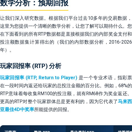
数学分析：预期回报
让我们深入研究数据。根据我们平台过去10多年的交易数据，
这里为您提供一个清晰的数学分析，让您了解可以期待什么。您
在下面看到的所有RTP数据都是直接根据我们的内部奖金支付和
投注额数据集计算得出的（我们的内部数据分析，2016-2026
年）。
玩家回报率 (RTP) 分析
玩家回报率 (RTP, Return to Player)
是一个专业术语，指彩
在一段时间内返还给玩家的总投注金额的百分比。例如，68%的
RTP意味着每收集RM100的投注额，就有RM68作为奖金返还。
更高的RTP对整个玩家群体总是更有利的，因为它代表了
马来
亚最佳4D中奖率
所能提供的回报。