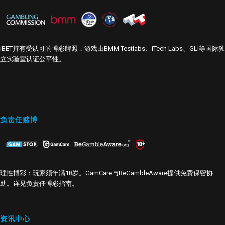
iBET持有受认可的博彩牌照，游戏由BMM Testlabs、iTech Labs、GLI等国际独
立实验室认证公平性。
负责任赌博
理性博彩：玩家须年满18岁。GamCare与BeGambleAware提供免费保密协
助。详见
负责任博彩指南
。
资讯中心