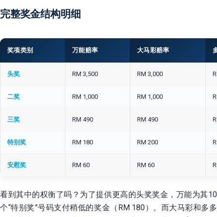
完整奖金结构明细
奖项类别
万能赔率
大马彩赔率
头奖
RM 3,500
RM 3,000
R
二奖
RM 1,000
RM 1,000
R
三奖
RM 490
RM 490
R
特别奖
RM 180
RM 200
R
安慰奖
RM 60
RM 60
R
看到其中的权衡了吗？为了提供更高的头奖奖金，万能为其10
个“特别奖”号码支付稍低的奖金（RM 180）。而大马彩和多多