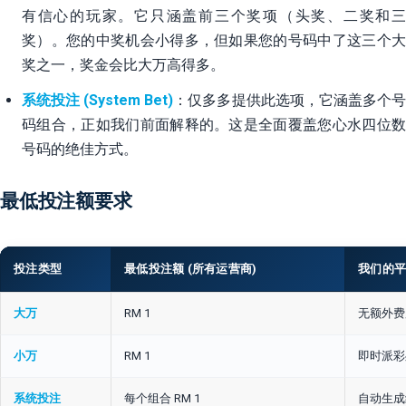
有信心的玩家。它只涵盖前三个奖项（头奖、二奖和三
奖）。您的中奖机会小得多，但如果您的号码中了这三个大
奖之一，奖金会比大万高得多。
系统投注 (System Bet)
：仅多多提供此选项，它涵盖多个
码组合，正如我们前面解释的。这是全面覆盖您心水四位数
号码的绝佳方式。
最低投注额要求
投注类型
最低投注额 (所有运营商)
我们的
大万
RM 1
无额外费
小万
RM 1
即时派彩
系统投注
每个组合 RM 1
自动生成