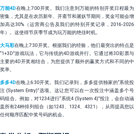
万能4D
在晚上7:00开奖。我们注意到万能的特别开奖日程最
密集，尤其是在农历新年、开斋节和屠妖节期间，奖金可能会增
加高达30%（运营商公告及我们的特别开奖记录，2016-2026
年）。这使得节庆季节成为玩万能的绝佳时机。
大马彩
在晚上7:30开奖。根据我们的经验，他们最突出的特点
“1+3D”游戏玩法，它与传统的4D游戏并行。它通过将3D彩票与
主要的4D开奖相结合，为您提供了额外的赢奖方式和不同的中
奖率。
多多4D
在晚上6:30开奖。我们记录到，多多提供独家的“系统
注 (System Entry)”选项。这让您可以在一次投注中涵盖多个号
码组合。例如，对1234进行“系统4 (System 4)”投注，会自动涵
盖所有24种排列组合（如1243、1324、4321），从而提高您以
任何顺序匹配中奖号码的机会。