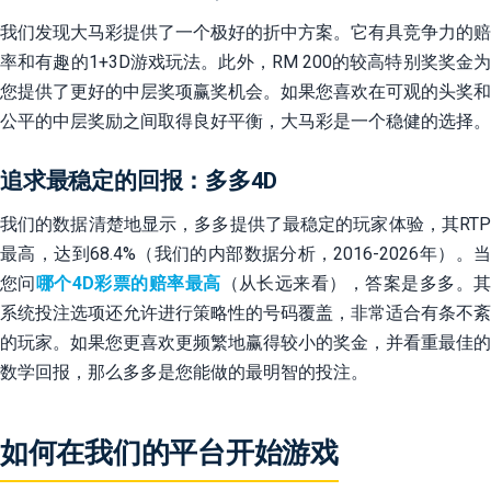
我们发现大马彩提供了一个极好的折中方案。它有具竞争力的赔
率和有趣的1+3D游戏玩法。此外，RM 200的较高特别奖奖金为
您提供了更好的中层奖项赢奖机会。如果您喜欢在可观的头奖和
公平的中层奖励之间取得良好平衡，大马彩是一个稳健的选择。
追求最稳定的回报：多多4D
我们的数据清楚地显示，多多提供了最稳定的玩家体验，其RTP
最高，达到68.4%（我们的内部数据分析，2016-2026年）。当
您问
哪个4D彩票的赔率最高
（从长远来看），答案是多多。
系统投注选项还允许进行策略性的号码覆盖，非常适合有条不紊
的玩家。如果您更喜欢更频繁地赢得较小的奖金，并看重最佳的
数学回报，那么多多是您能做的最明智的投注。
如何在我们的平台开始游戏