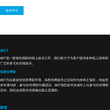
iBET
iBET是一家领先国际的线上娱乐公司，我们致力于为客户提供多种线上游戏和
广泛的多元化在线娱乐。
负责任博彩
iBET为玩家提供优质博彩环境，虽然本网提供之活动列为休闲之项目，但如您
未年满18岁，参与任何博彩均属违法。iBET强烈反对未成年人仕参与任何博彩
活动，因此会采取任何措施去阻止及预防。
牌照