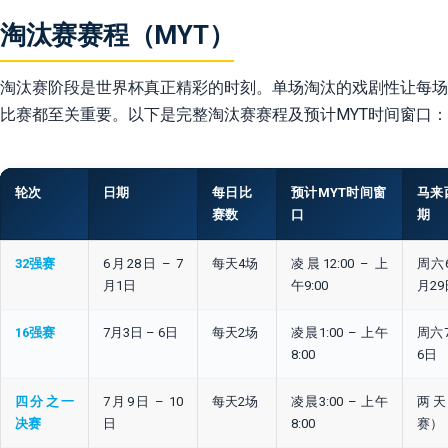
淘汰赛赛程（MYT）
淘汰赛阶段是世界杯真正精彩的时刻。单场淘汰的戏剧性让每场
比赛都至关重要。以下是完整淘汰赛赛程及预计MYT时间窗口：
轮次
日期
每日比
预计MYT时间窗
马来
赛数
口
期
32强赛
6月28日 – 7
每天4场
凌晨12:00 – 上
周六
月1日
午9:00
月29
16强赛
7月3日 – 6日
每天2场
凌晨1:00 – 上午
周六
8:00
6日
四分之一
7月9日 – 10
每天2场
凌晨3:00 – 上午
两
决赛
日
8:00
赛）