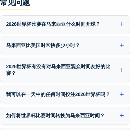
常见问题
2026世界杯比赛在马来西亚什么时间开球？
大多数2026世界杯比赛将在马来西亚时间（GMT+8）晚上8:00至凌
晨5:00之间开球。东部时区场馆（纽约、迈阿密、亚特兰大、费
马来西亚比美国时区快多少小时？
城、波士顿、多伦多）的比赛从MYT午夜或更晚开始。中部时区场
在美国夏令时期间，马来西亚比东部时间（ET）快12小时，比中部
馆晚一小时，太平洋时区场馆在MYT凌晨2-5点开球。
时间（CT）快13小时，比太平洋时间（PT）快15小时。对于墨西哥
2026世界杯有没有对马来西亚观众时间友好的比
中部标准时间（CST），马来西亚快14小时。
赛？
有。美国场馆的早场开球（东部时间中午12点/中部时间上午11点）
转换为MYT午夜，对许多观众来说是可以接受的。周末比赛对观众
我可以在一天中的任何时间投注2026世界杯吗？
最友好。半决赛预计在MYT上午7-8点 — 非常适合早间观看。
可以。iBET上的SABA Sports提供24/7全天候投注服务。你可以在开
球前的任何时间下赛前投注，在比赛期间进行滚球投注。许多马来
如何将世界杯比赛时间转换为马来西亚时间？
西亚投注者在晚间比赛开球前下好投注，这样可以在头脑清醒时进
在当地开球时间上加以下小时数：东部时间（ET）+12小时、中部
行研究和下注。