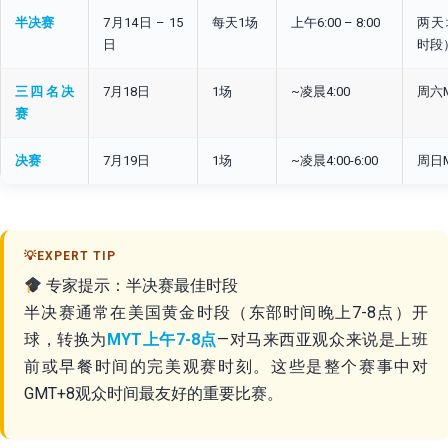
半决赛
7月14日 – 15
每天1场
上午6:00 – 8:00
两天
日
时段
三四名决
7月18日
1场
~凌晨4:00
周六M
赛
决赛
7月19日
1场
~凌晨4:00-6:00
周日M
专家提示：半决赛最佳时段
半决赛通常在美国黄金时段（东部时间晚上7-8点）开
球，转换为
MYT上午7-8点
—对马来西亚观众来说是上班
前或早餐时间的完美观赛时刻。这些是整个赛事中对
GMT+8观众时间最友好的重要比赛。