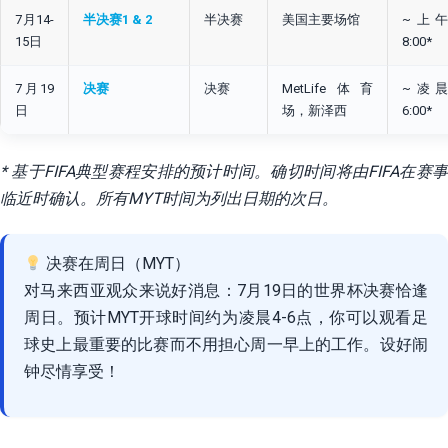
7月14-
半决赛1 & 2
半决赛
美国主要场馆
~上午6
15日
8:00*
7月19
决赛
决赛
MetLife体育
~凌晨4
日
场，新泽西
6:00*
* 基于FIFA典型赛程安排的预计时间。确切时间将由FIFA在赛事
临近时确认。所有MYT时间为列出日期的次日。
决赛在周日（MYT）
对马来西亚观众来说好消息：7月19日的世界杯决赛恰逢
周日。预计MYT开球时间约为凌晨4-6点，你可以观看足
球史上最重要的比赛而不用担心周一早上的工作。设好闹
钟尽情享受！