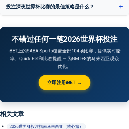
时间（CT）+13小时、墨西哥CST +14小时、太平洋时间（PT）+15
投注深夜世界杯比赛的最佳策略是什么？
小时。例如，东部时间下午6点开球 = 次日MYT上午6点。太平洋时
在MYT午夜前完成研究并下好赛前投注。凌晨2点后避免滚球投注，
间下午2点开球 = 次日MYT上午5点。
因为睡眠不足会影响决策。使用SABA Quick Bet预设投注，为特定
重要比赛设闹钟，而不是试图观看每场比赛。
不错过任何一笔2026世界杯投注
iBET上的SABA Sports覆盖全部104场比赛，提供实时赔
率、Quick Bet和比赛提醒 — 为GMT+8的马来西亚观众
优化。
立即注册iBET →
相关文章
2026世界杯投注指南马来西亚（核心篇）