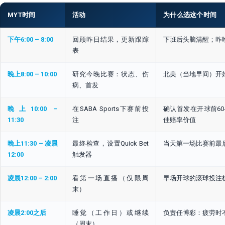
MYT时间
活动
为什么选这个时间
下午6:00 – 8:00
回顾昨日结果，更新跟踪
下班后头脑清醒；昨
表
晚上8:00 – 10:00
研究今晚比赛：状态、伤
北美（当地早间）开
病、首发
晚上10:00 –
在SABA Sports下赛前投
确认首发在开球前60
11:30
注
佳赔率价值
晚上11:30 – 凌晨
最终检查，设置Quick Bet
当天第一场比赛前最
12:00
触发器
凌晨12:00 – 2:00
看第一场直播（仅限周
早场开球的滚球投注
末）
凌晨2:00之后
睡觉（工作日）或继续
负责任博彩：疲劳时
（周末）