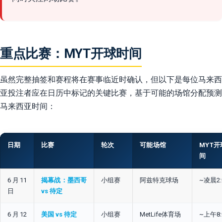
重点比赛：MYT开球时间
虽然完整抽签和赛程将在赛事临近时确认，但以下是每位马来西
亚投注者应在日历中标记的关键比赛，基于可能的场馆分配预测
马来西亚时间：
日期
比赛
轮次
可能场馆
MYT开
间
6月11
揭幕战：墨西哥
小组赛
阿兹特克球场
~凌晨2:
日
vs 待定
6月12
美国 vs 待定
小组赛
MetLife体育场
~上午8: