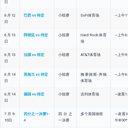
日
6月12
巴西 vs 待定
小组赛
SoFi体育场
~上午11
日
6月13
阿根廷 vs 待定
小组赛
Hard Rock体育
~上午6:
日
场
6月13
法国 vs 待定
小组赛
AT&T体育场
~上午9:
日
6月14
英格兰 vs 待定
小组赛
梅赛德斯-奔驰
~上午6:
日
体育场
6月14
德国 vs 待定
小组赛
吉列体育场
~凌晨1:
日
7月9-
四分之一决赛1-
四分之
多个美国场馆
~凌晨3:
10日
4
一决赛
午8:00*