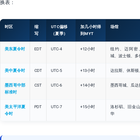
换表：
时区
缩
UTC偏移
加几小时得
场馆
写
（夏季）
到MYT
美东夏令时
EDT
UTC-4
+12小时
纽约、迈阿密
城、波士顿、多
美中夏令时
CDT
UTC-5
+13小时
达拉斯、休斯顿
墨西哥中部
CST
UTC-6
+14小时
墨西哥城、瓜达
标准时
美太平洋夏
PDT
UTC-7
+15小时
洛杉矶、旧金
令时
华