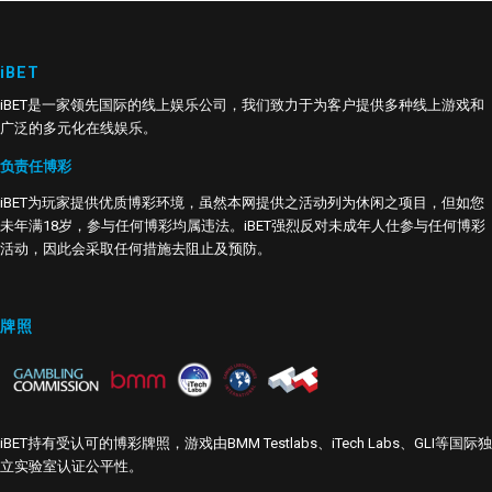
iBET
iBET是一家领先国际的线上娱乐公司，我们致力于为客户提供多种线上游戏和
广泛的多元化在线娱乐。
负责任博彩
iBET为玩家提供优质博彩环境，虽然本网提供之活动列为休闲之项目，但如您
未年满18岁，参与任何博彩均属违法。iBET强烈反对未成年人仕参与任何博彩
活动，因此会采取任何措施去阻止及预防。
牌照
iBET持有受认可的博彩牌照，游戏由BMM Testlabs、iTech Labs、GLI等国际独
立实验室认证公平性。