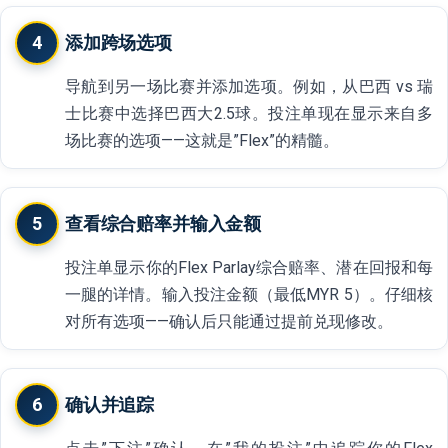
4
添加跨场选项
导航到另一场比赛并添加选项。例如，从巴西 vs 瑞
士比赛中选择巴西大2.5球。投注单现在显示来自多
场比赛的选项——这就是”Flex”的精髓。
5
查看综合赔率并输入金额
投注单显示你的Flex Parlay综合赔率、潜在回报和每
一腿的详情。输入投注金额（最低MYR 5）。仔细核
对所有选项——确认后只能通过提前兑现修改。
6
确认并追踪