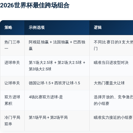
2026世界杯最佳跨场组合
策略
示例选项
逻辑
热门三串
阿根廷独赢 + 法国独赢 + 巴西独
不同比赛日的3支大
一
赢
门
进球串关
第1场大2.5球 + 第2场大2.5球 +
瞄准当日进攻型对决
第3场大2.5球
让球串关
德国让球-1.5 + 西班牙让球-1.5
大热门覆盖大让球
双方进球
4场比赛双方进球-是
选择开放的、竞争激
累积
的小组赛
冷门平局
第1场平局 + 第2场平局
瞄准实力接近的小组赛
双串