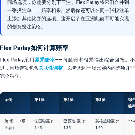
同场选项，你需要分别下三注。Flex Parlay将它们合并到
一张投注单上，赔率相乘。然后你还可以在同一张投注单
上添加其他比赛的选项。这开启了在亚洲此前不可能实现
的创意投注策略。
Flex Parlay如何计算赔率
Flex Parlay采用
累乘赔率
——每腿赔率相乘得出综合回报。
过，同场选项包含
关联性调整
，以考虑同一场比赛内的选项并非
完全独立。
示例
第1腿
第2腿
第3腿
综
赔
跨场（3场
法国独赢 @
巴西独赢 @
英格兰独赢 @
2.9
比赛）
1.45
1.35
1.50