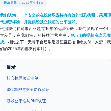
最后更新：
2026年4月2日
我们认为，一个安全的在线赌场应持有有效的博彩执照，采用现
代加密标准，并提供经独立认证的公平游戏。
根据我们在马来西亚超过10年的运营经验，我们发现了一个巨
大差异：在我们审计的持牌运营商中，
98.7%的提款在当天
成
。相比之下，无牌平台经常延迟甚至直接拒绝支付（来源：我
们的2025年内部支付审计）。
目录
核心执照验证清单
SSL加密与安全协议验证
游戏公平性与RNG认证