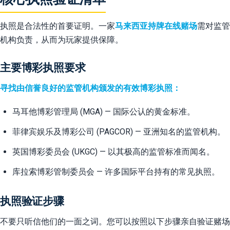
执照是合法性的首要证明。一家
马来西亚持牌在线赌场
需对监管
机构负责，从而为玩家提供保障。
主要博彩执照要求
寻找由信誉良好的监管机构颁发的有效博彩执照：
马耳他博彩管理局 (MGA) — 国际公认的黄金标准。
菲律宾娱乐及博彩公司 (PAGCOR) — 亚洲知名的监管机构。
英国博彩委员会 (UKGC) — 以其极高的监管标准而闻名。
库拉索博彩管制委员会 — 许多国际平台持有的常见执照。
执照验证步骤
不要只听信他们的一面之词。您可以按照以下步骤亲自验证赌场