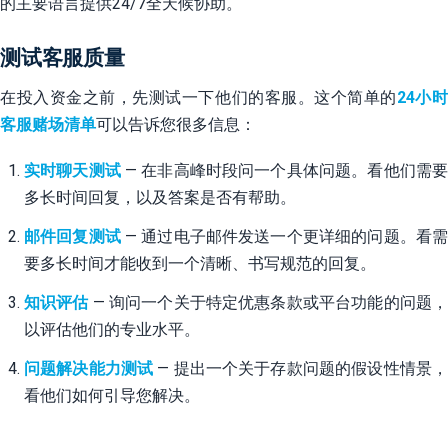
的主要语言提供24/7全天候协助。
测试客服质量
在投入资金之前，先测试一下他们的客服。这个简单的
24小
客服赌场清单
可以告诉您很多信息：
实时聊天测试
— 在非高峰时段问一个具体问题。看他们需
多长时间回复，以及答案是否有帮助。
邮件回复测试
— 通过电子邮件发送一个更详细的问题。看
要多长时间才能收到一个清晰、书写规范的回复。
知识评估
— 询问一个关于特定优惠条款或平台功能的问题
以评估他们的专业水平。
问题解决能力测试
— 提出一个关于存款问题的假设性情景
看他们如何引导您解决。