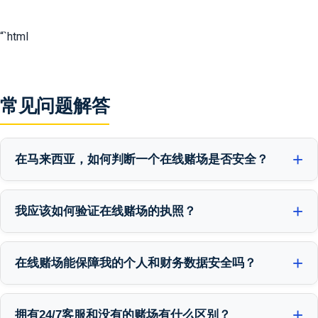
“`html
常见问题解答
在马来西亚，如何判断一个在线赌场是否安全？
判断一个在线赌场是否安全，最重要的标志是它持有信誉良好机构
（如PAGCOR或MGA）颁发的有效博彩执照。这张执照确保赌场受
我应该如何验证在线赌场的执照？
到监管，必须遵守严格的公平和玩家保护规定。例如，我们的MGA
您可以通过在赌场网站页脚找到执照号码，然后在监管机构的官方
执照（MGA/B2C/748/2019）要求我们每年接受合规审计。我们认
公共数据库中进行核对来验证执照。例如，您可以在马耳他博彩管
为，一个可验证的执照是安全的首要保障。
在线赌场能保障我的个人和财务数据安全吗？
理局（MGA）的网站上搜索执照，以确认其状态是否有效。我们建
如果赌场使用与银行同级别的现代SSL加密技术，您的数据就是安全
议您务必确认执照上的运营商名称与网站名称完全一致。
的。请在浏览器地址栏中寻找“https://”和挂锁图标，这表示连接是
拥有24/7客服和没有的赌场有什么区别？