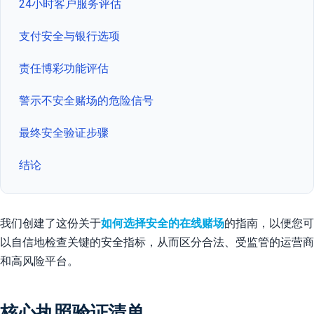
24小时客户服务评估
支付安全与银行选项
责任博彩功能评估
警示不安全赌场的危险信号
最终安全验证步骤
结论
我们创建了这份关于
如何选择安全的在线赌场
的指南，以便您可
以自信地检查关键的安全指标，从而区分合法、受监管的运营商
和高风险平台。
核心执照验证清单