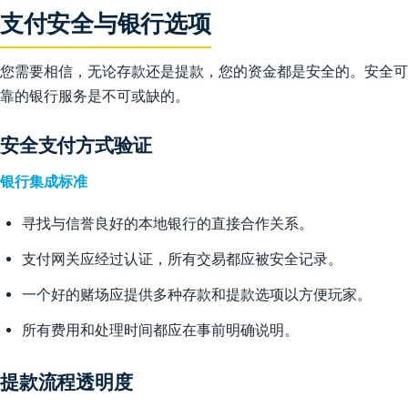
支付安全与银行选项
您需要相信，无论存款还是提款，您的资金都是安全的。安全可
靠的银行服务是不可或缺的。
安全支付方式验证
银行集成标准
寻找与信誉良好的本地银行的直接合作关系。
支付网关应经过认证，所有交易都应被安全记录。
一个好的赌场应提供多种存款和提款选项以方便玩家。
所有费用和处理时间都应在事前明确说明。
提款流程透明度