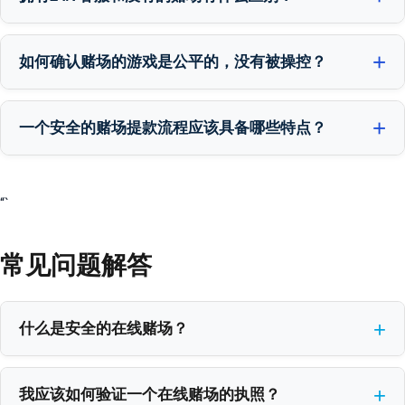
安全的。在iBET，我们所有页面都采用256位SSL加密技术，以保护
主要区别在于能否随时获得即时帮助，这对于解决紧急问题（如存
您的每一笔交易和个人信息。
款失败或提款延迟）至关重要。提供24/7全天候客服的赌场表现出
如何确认赌场的游戏是公平的，没有被操控？
对玩家服务和安全的更高承诺。根据我们的经验，一个响应时间低
您可以通过查看赌场是否使用经过认证的随机数生成器（RNG）来
于2分钟的24小时团队，能极大地建立玩家的信任。
确认游戏公平性。安全的赌场会公布由独立测试机构出具的审计证
一个安全的赌场提款流程应该具备哪些特点？
书，并与信誉良好的游戏供应商合作。我们提供超过1000款来自认
一个安全的提款流程应具备清晰透明的处理时间和可靠的支付记
证供应商的游戏，并公布其RTP（玩家回报率），确保每个游戏结果
录。值得信赖的赌场会预先说明处理时间，例如本地银行转账需要
都是可验证的随机。
“`
15-30分钟，并且不设任何隐藏费用。我们平台98.7%的提款都在当
天内完成，因为我们坚信快速可靠的支付是赢得信任的关键。
常见问题解答
什么是安全的在线赌场？
一个安全的在线赌场是指持有有效博彩执照、使用SSL加密保护数
据、并提供经第三方认证的公平游戏的平台。它在严格的监管下运
我应该如何验证一个在线赌场的执照？