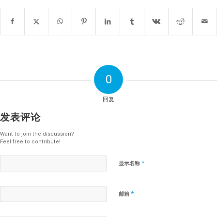
RTP（玩家回报率）以保证公平性。
0
回复
发表评论
Want to join the discussion?
Feel free to contribute!
*
显示名称
*
邮箱