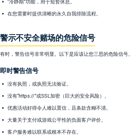
“冷静期”功能，用于短暂休息。
在您需要时提供清晰的永久自我排除流程。
警示不安全赌场的危险信号
有时，警告信号非常明显。以下是应该让您三思的危险信号。
即时警告信号
没有执照，或执照无法验证。
没有“https://”或SSL加密（巨大的安全风险）。
优惠活动好得令人难以置信，且条款含糊不清。
大量关于支付或游戏公平性的负面客户评价。
客户服务难以联系或根本不存在。