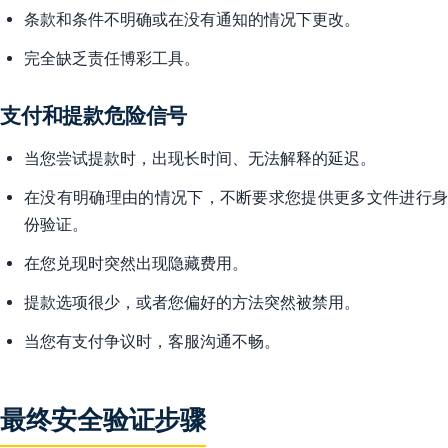
条款和条件不明确或在没有通知的情况下更改。
完全缺乏责任博彩工具。
支付和提款危险信号
当您尝试提款时，出现长时间、无法解释的延迟。
在没有明确理由的情况下，不断要求您提供更多文件进行身
份验证。
在您兑现时突然出现隐藏费用。
提款选项很少，或者您偏好的方法突然被禁用。
当您有支付争议时，客服沟通不畅。
最终安全验证步骤