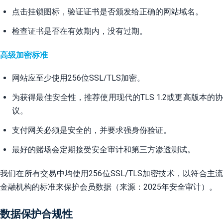
点击挂锁图标，验证证书是否颁发给正确的网站域名。
检查证书是否在有效期内，没有过期。
高级加密标准
网站应至少使用256位SSL/TLS加密。
为获得最佳安全性，推荐使用现代的TLS 1.2或更高版本的协
议。
支付网关必须是安全的，并要求强身份验证。
最好的赌场会定期接受安全审计和第三方渗透测试。
我们在所有交易中均使用256位SSL/TLS加密技术，以符合主流
金融机构的标准来保护会员数据（来源：2025年安全审计）。
数据保护合规性