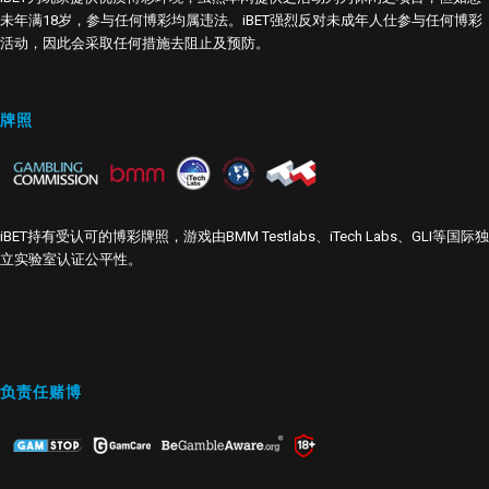
未年满18岁，参与任何博彩均属违法。iBET强烈反对未成年人仕参与任何博彩
活动，因此会采取任何措施去阻止及预防。
牌照
iBET持有受认可的博彩牌照，游戏由BMM Testlabs、iTech Labs、GLI等国际独
立实验室认证公平性。
负责任赌博