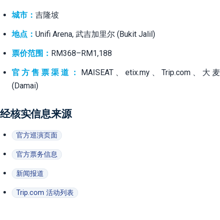
城市：
吉隆坡
地点：
Unifi Arena, 武吉加里尔 (Bukit Jalil)
票价范围：
RM368–RM1,188
官方售票渠道：
MAISEAT、etix.my、Trip.com、大麦
(Damai)
经核实信息来源
官方巡演页面
官方票务信息
新闻报道
Trip.com 活动列表