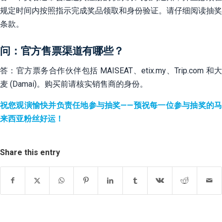
规定时间内按照指示完成奖品领取和身份验证。请仔细阅读抽奖
条款。
问：官方售票渠道有哪些？
答：官方票务合作伙伴包括 MAISEAT、etix.my、Trip.com 和大
麦 (Damai)。购买前请核实销售商的身份。
祝您观演愉快并负责任地参与抽奖——预祝每一位参与抽奖的马
来西亚粉丝好运！
Share this entry