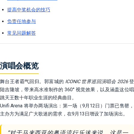
提高中奖机会的技巧
负责任地参与
常见问题解答
演唱会概览
舞台王者霸气回归。郭富城的
ICONIC 世界巡回演唱会 2026
陆吉隆坡，带来高水准制作的 360° 视觉效果，以及涵盖这位唱
跳天王数十年职业生涯的经典曲目。
Unifi Arena 将举办两场演出：第一场（9月12日）门票已售罄，
主办方为满足广大歌迷的需求，在9月13日增设了加场演出。
“对于马来西亚的粤语流行乐迷来说，这是一