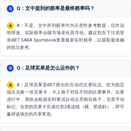
Q：文中提到的赔率是最终赔率吗？
A：不是。文中所列赔率均为示意性参考数据，仅作说
明用途。实际赔率会随市场变化而浮动。建议您在下注前登
录iBET SABA Sportsbook查看最新实时赔率，以获取最准确
的投注参考。
Q：足球宾果是怎么运作的？
A：足球宾果是iBET推出的互动式比赛玩法。您为指定
场次兑换一张宾果卡，卡上格子对应不同的比赛事件。比赛
进行中，系统会根据实时赛况自动点亮相应格子，无需手动
标记。当您的宾果卡完成任意2条连线（横、竖或斜），即可
赢得该场次的共享奖池。