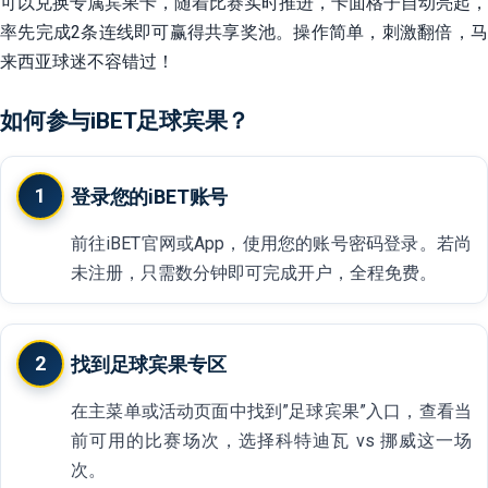
可以兑换专属宾果卡，随着比赛实时推进，卡面格子自动亮起，
率先完成2条连线即可赢得共享奖池。操作简单，刺激翻倍，马
来西亚球迷不容错过！
如何参与iBET足球宾果？
1
登录您的iBET账号
前往iBET官网或App，使用您的账号密码登录。若尚
未注册，只需数分钟即可完成开户，全程免费。
2
找到足球宾果专区
在主菜单或活动页面中找到”足球宾果”入口，查看当
前可用的比赛场次，选择科特迪瓦 vs 挪威这一场
次。