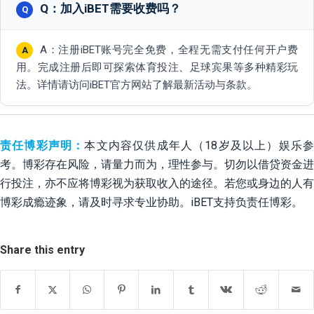
Q：加入iBET需要收费吗？
A：注册iBET账号完全免费，全程无需支付任何开户费
用。完成注册后即可探索体育投注、足球宾果等多种精彩玩
法。详情请访问iBET官方网站了解最新活动与条款。
责任博彩声明：
本文内容仅供成年人（18岁及以上）娱乐
考。博彩存在风险，请量力而为，理性参与。切勿以借贷资金进
行投注，亦不应将博彩视为获取收入的途径。若您或身边的人有
博彩成瘾迹象，请及时寻求专业协助。iBET支持负责任博彩。
Share this entry