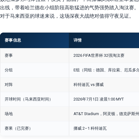
出线，带着哈兰德在小组阶段高歌猛进的气势强势踏入淘汰赛。
对于马来西亚的球迷来说，这场深夜大战绝对值得守夜见证。
赛事信息
详情
赛事
2026 FIFA世界杯 32强淘汰赛
分组
E组（同组：德国、库拉索、厄瓜多
对阵
科特迪瓦 vs 挪威
开球时间（马来西亚时间）
2026年7月1日 凌晨1:00 MYT
场地
AT&T Stadium，阿灵顿，德克萨斯
赛果（已完赛）
挪威 2–1 科特迪瓦