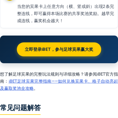
当您的宾果卡上任意方向（横、竖或斜）出现2条完
整连线，即可赢得本场比赛的共享奖池奖励。越早完
成连线，赢奖机会越大！
立即登录iBET，参与足球宾果赢大奖
想了解足球宾果的完整玩法规则与详细攻略？请参阅iBET官方指
南：
iBET足球宾果完整指南——如何兑换宾果卡、格子自动亮
及赢取奖池全攻略
。
常见问题解答