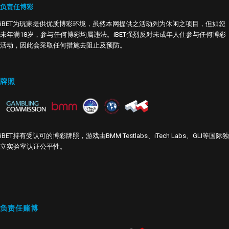
负责任博彩
iBET为玩家提供优质博彩环境，虽然本网提供之活动列为休闲之项目，但如您
未年满18岁，参与任何博彩均属违法。iBET强烈反对未成年人仕参与任何博彩
活动，因此会采取任何措施去阻止及预防。
牌照
iBET持有受认可的博彩牌照，游戏由BMM Testlabs、iTech Labs、GLI等国际独
立实验室认证公平性。
负责任赌博