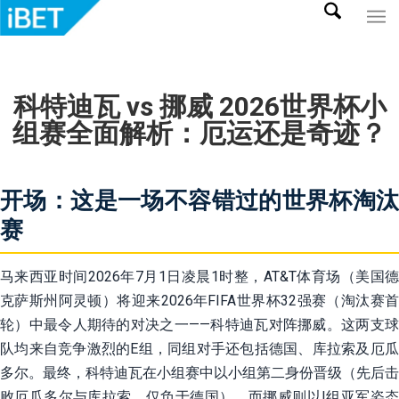
科特迪瓦 vs 挪威 2026世界杯小
组赛全面解析：厄运还是奇迹？
开场：这是一场不容错过的世界杯淘汰
赛
马来西亚时间2026年7月1日凌晨1时整，AT&T体育场（美国德
克萨斯州阿灵顿）将迎来2026年FIFA世界杯32强赛（淘汰赛首
轮）中最令人期待的对决之一——科特迪瓦对阵挪威。这两支球
队均来自竞争激烈的E组，同组对手还包括德国、库拉索及厄瓜
多尔。最终，科特迪瓦在小组赛中以小组第二身份晋级（先后击
败厄瓜多尔与库拉索，仅负于德国），而挪威则以I组亚军姿态