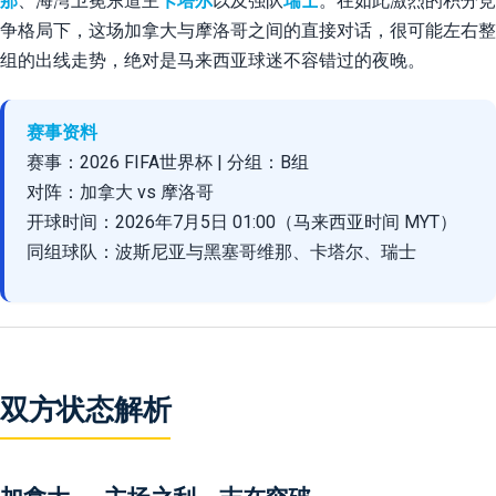
那
、海湾卫冕东道主
卡塔尔
以及强队
瑞士
。在如此激烈的积分竞
争格局下，这场加拿大与摩洛哥之间的直接对话，很可能左右整
组的出线走势，绝对是马来西亚球迷不容错过的夜晚。
赛事资料
赛事：2026 FIFA世界杯 | 分组：B组
对阵：加拿大 vs 摩洛哥
开球时间：2026年7月5日 01:00（马来西亚时间 MYT）
同组球队：波斯尼亚与黑塞哥维那、卡塔尔、瑞士
双方状态解析