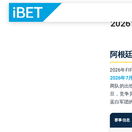
20
阿根廷
2026年
2026年
两队的出
旦，竞争
蓝白军团
赛事信息