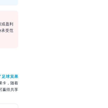
议或盈利
身承受范
ET足球宾果
果卡，随着
可赢得共享