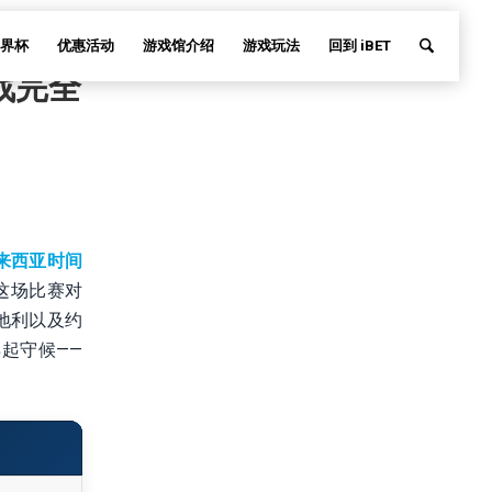
世界杯
优惠活动
游戏馆介绍
游戏玩法
回到 iBET
战完全
来西亚时间
这场比赛对
地利以及约
起守候——