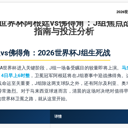
2026
26世界杯阿根廷vs佛得角：J组焦点
指南与投注分析
vs佛得角：2026世界杯J组生死战
FIFA世界杯进入关键阶段，J组一场备受瞩目的较量即将上演。
马
7月4日早上6时整
，卫冕冠军阿根廷将在J组赛事中迎战佛得角。
线命运至关重要，J组除这两支球队之外，还有阿尔及利亚、奥
异常激烈。对于马来西亚球迷而言，清晨的这场对决绝对值得早
的世界杯卫冕之路，就从这里开始。
详情