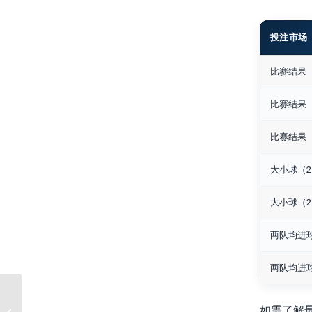
投注市场
比赛结果
比赛结果
比赛结果
大小球（2
大小球（2
两队均进
两队均进
2026世界杯澳大利亚对阵埃及：D组关
如需了解