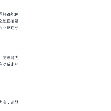
界杯都能创
论是直接进
西亚球迷守
、突破能力
启动反击的
口为准，请登