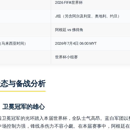
2026 FIFA世界杯
J组（另含阿尔及利亚、奥地利、约旦）
阿根廷 vs 佛得角
（马来西亚时间）
2026年7月4日 06:00 MYT
世界杯小组赛
状态与备战分析
：卫冕冠军的雄心
着卫冕冠军的光环踏入本届世界杯，全队士气高昂。蓝白军团以
中场控制力强，锋线杀伤力不容小觑。在本届赛事中，阿根廷在