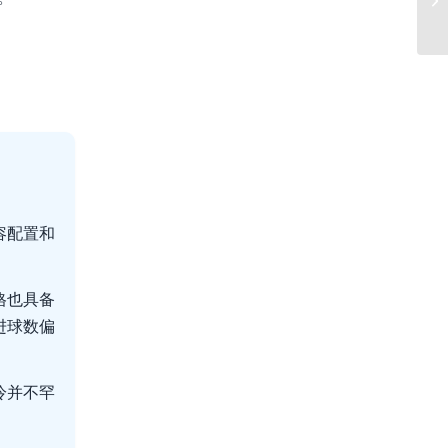
键
容配置和
格也具备
进球数偏
冷并不罕