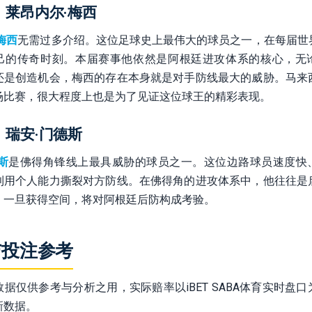
：莱昂内尔·梅西
梅西
无需过多介绍。这位足球史上最伟大的球员之一，在每届世
己的传奇时刻。本届赛事他依然是阿根廷进攻体系的核心，无
还是创造机会，梅西的存在本身就是对手防线最大的威胁。马来
场比赛，很大程度上也是为了见证这位球王的精彩表现。
：瑞安·门德斯
斯
是佛得角锋线上最具威胁的球员之一。这位边路球员速度快
利用个人能力撕裂对方防线。在佛得角的进攻体系中，他往往是
，一旦获得空间，将对阿根廷后防构成考验。
与投注参考
据仅供参考与分析之用，实际赔率以iBET SABA体育实时盘
新数据。