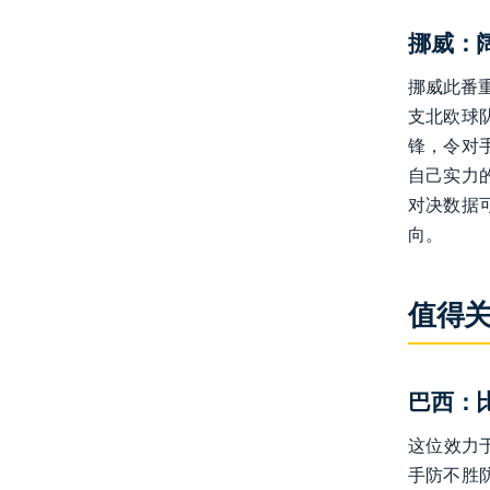
挪威：
挪威此番
支北欧球
锋，令对
自己实力
对决数据
向。
值得
巴西：比尼
这位效力
手防不胜