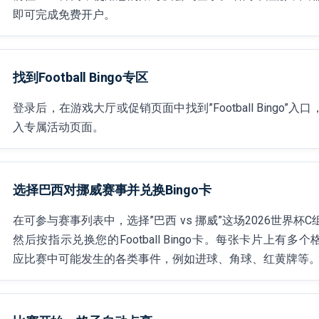
即可完成免费开户。
找到Football Bingo专区
登录后，在游戏大厅或促销页面中找到”Football Bingo”入
入专属活动页面。
选择巴西对挪威赛事并兑换Bingo卡
在可参与赛事列表中，选择”巴西 vs 挪威”这场2026世界杯
然后按指示兑换您的Football Bingo卡。每张卡片上有多
应比赛中可能发生的各类事件，例如进球、角球、红黄牌等