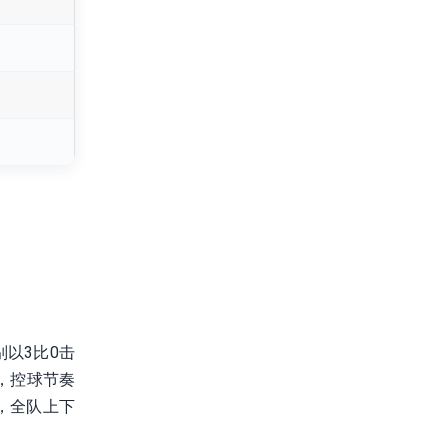
以3比0击
，控球节奏
，全队上下