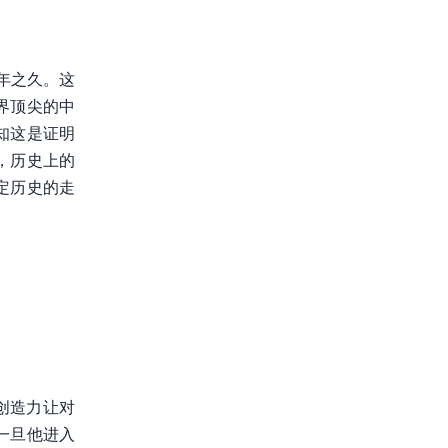
年之久。这
界顶尖的中
知这是证明
，历史上的
定历史的走
创造力让对
一旦他进入