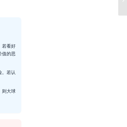
决
。若看好
价值的思
险。若认
，则大球