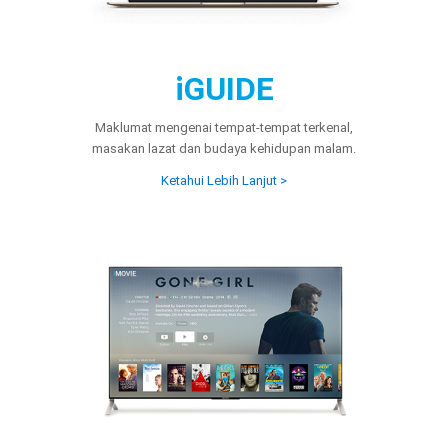
iGUIDE
Maklumat mengenai tempat-tempat terkenal,
masakan lazat dan budaya kehidupan malam.
Ketahui Lebih Lanjut >