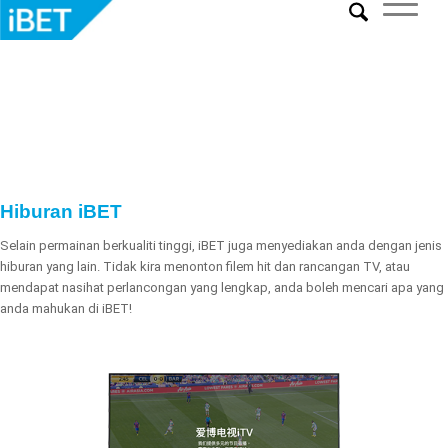
Hiburan iBET
Selain permainan berkualiti tinggi, iBET juga menyediakan anda dengan jenis
hiburan yang lain. Tidak kira menonton filem hit dan rancangan TV, atau
mendapat nasihat perlancongan yang lengkap, anda boleh mencari apa yang
anda mahukan di iBET!