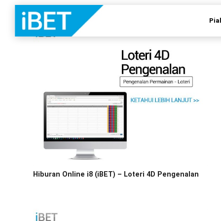
Pia
Hiburan Online i8 (iBET) – Loteri 4D Pengenalan