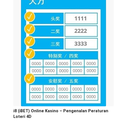
i8 (iBET) Online Kasino – Pengenalan Peraturan
Loteri 4D