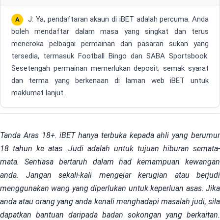
J: Ya, pendaftaran akaun di iBET adalah percuma. Anda
boleh mendaftar dalam masa yang singkat dan terus
meneroka pelbagai permainan dan pasaran sukan yang
tersedia, termasuk Football Bingo dan SABA Sportsbook.
Sesetengah permainan memerlukan deposit; semak syarat
dan terma yang berkenaan di laman web iBET untuk
maklumat lanjut.
Tanda Aras 18+. iBET hanya terbuka kepada ahli yang berumur
18 tahun ke atas. Judi adalah untuk tujuan hiburan semata-
mata. Sentiasa bertaruh dalam had kemampuan kewangan
anda. Jangan sekali-kali mengejar kerugian atau berjudi
menggunakan wang yang diperlukan untuk keperluan asas. Jika
anda atau orang yang anda kenali menghadapi masalah judi, sila
dapatkan bantuan daripada badan sokongan yang berkaitan.