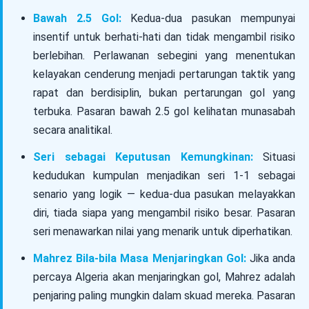
Bawah 2.5 Gol:
Kedua-dua pasukan mempunyai
insentif untuk berhati-hati dan tidak mengambil risiko
berlebihan. Perlawanan sebegini yang menentukan
kelayakan cenderung menjadi pertarungan taktik yang
rapat dan berdisiplin, bukan pertarungan gol yang
terbuka. Pasaran bawah 2.5 gol kelihatan munasabah
secara analitikal.
Seri sebagai Keputusan Kemungkinan:
Situasi
kedudukan kumpulan menjadikan seri 1-1 sebagai
senario yang logik — kedua-dua pasukan melayakkan
diri, tiada siapa yang mengambil risiko besar. Pasaran
seri menawarkan nilai yang menarik untuk diperhatikan.
Mahrez Bila-bila Masa Menjaringkan Gol:
Jika anda
percaya Algeria akan menjaringkan gol, Mahrez adalah
penjaring paling mungkin dalam skuad mereka. Pasaran