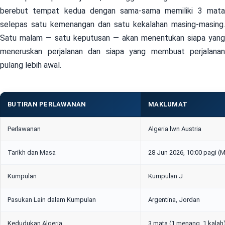
berebut tempat kedua dengan sama-sama memiliki 3 mata
selepas satu kemenangan dan satu kekalahan masing-masing.
Satu malam — satu keputusan — akan menentukan siapa yang
meneruskan perjalanan dan siapa yang membuat perjalanan
pulang lebih awal.
BUTIRAN PERLAWANAN
MAKLUMAT
Perlawanan
Algeria lwn Austria
Tarikh dan Masa
28 Jun 2026, 10:00 pagi (
Kumpulan
Kumpulan J
Pasukan Lain dalam Kumpulan
Argentina, Jordan
Kedudukan Algeria
3 mata (1 menang, 1 kalah