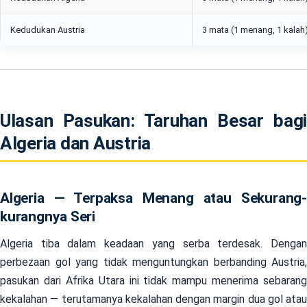
Kedudukan Austria
3 mata (1 menang, 1 kalah
Ulasan Pasukan: Taruhan Besar bagi
Algeria dan Austria
Algeria — Terpaksa Menang atau Sekurang-
kurangnya Seri
Algeria tiba dalam keadaan yang serba terdesak. Dengan
perbezaan gol yang tidak menguntungkan berbanding Austria,
pasukan dari Afrika Utara ini tidak mampu menerima sebarang
kekalahan — terutamanya kekalahan dengan margin dua gol atau