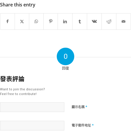
Share this entry
0
回復
發表評論
Want to join the discussion?
Feel free to contribute!
*
顯示名稱
*
電子郵件地址