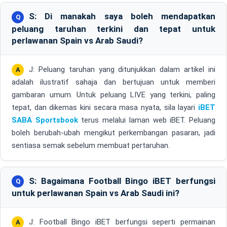
S: Di manakah saya boleh mendapatkan
peluang taruhan terkini dan tepat untuk
perlawanan Spain vs Arab Saudi?
J: Peluang taruhan yang ditunjukkan dalam artikel ini
adalah ilustratif sahaja dan bertujuan untuk memberi
gambaran umum. Untuk peluang LIVE yang terkini, paling
tepat, dan dikemas kini secara masa nyata, sila layari
iBET
SABA Sportsbook
terus melalui laman web iBET. Peluang
boleh berubah-ubah mengikut perkembangan pasaran, jadi
sentiasa semak sebelum membuat pertaruhan.
S: Bagaimana Football Bingo iBET berfungsi
untuk perlawanan Spain vs Arab Saudi ini?
J: Football Bingo iBET berfungsi seperti permainan