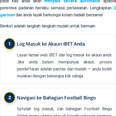
pada kad anda akan
menyala secara automatik
apabil
peristiwa padanan berlaku semasa perlawanan. Lengkapkan
2
garisan
dan anda layak berkongsi kolam hadiah bersama!
Berikut adalah langkah-langkah mudah untuk bermain:
Log Masuk ke Akaun iBET Anda
1
Layari laman web iBET dan log masuk ke akaun anda.
Jika anda belum mempunyai akaun, proses
pendaftaran adalah pantas dan mudah — anda boleh
mulakan dengan beberapa klik sahaja.
Navigasi ke Bahagian Football Bingo
2
Setelah log masuk, cari bahagian Football Bingo
dalam menu utama atau di bawah seksyen promosi.