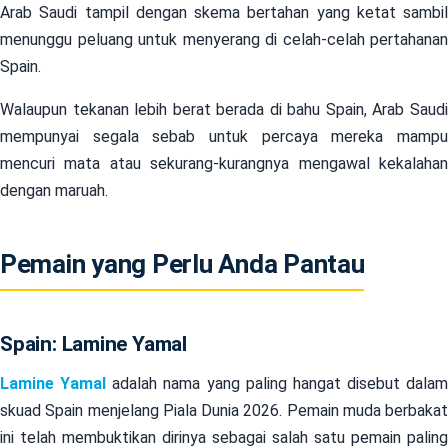
Arab Saudi tampil dengan skema bertahan yang ketat sambil
menunggu peluang untuk menyerang di celah-celah pertahanan
Spain.
Walaupun tekanan lebih berat berada di bahu Spain, Arab Saudi
mempunyai segala sebab untuk percaya mereka mampu
mencuri mata atau sekurang-kurangnya mengawal kekalahan
dengan maruah.
Pemain yang Perlu Anda Pantau
Spain: Lamine Yamal
Lamine Yamal
adalah nama yang paling hangat disebut dalam
skuad Spain menjelang Piala Dunia 2026. Pemain muda berbakat
ini telah membuktikan dirinya sebagai salah satu pemain paling