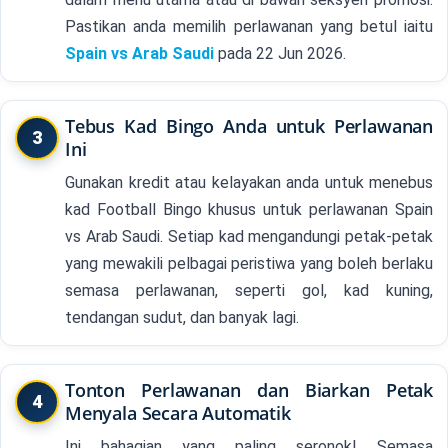
Pastikan anda memilih perlawanan yang betul iaitu
Spain vs Arab Saudi
pada 22 Jun 2026.
Tebus Kad Bingo Anda untuk Perlawanan
3
Ini
Gunakan kredit atau kelayakan anda untuk menebus
kad Football Bingo khusus untuk perlawanan Spain
vs Arab Saudi. Setiap kad mengandungi petak-petak
yang mewakili pelbagai peristiwa yang boleh berlaku
semasa perlawanan, seperti gol, kad kuning,
tendangan sudut, dan banyak lagi.
Tonton Perlawanan dan Biarkan Petak
4
Menyala Secara Automatik
Ini bahagian yang paling seronok! Semasa