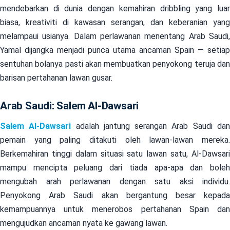
mendebarkan di dunia dengan kemahiran dribbling yang luar
biasa, kreativiti di kawasan serangan, dan keberanian yang
melampaui usianya. Dalam perlawanan menentang Arab Saudi,
Yamal dijangka menjadi punca utama ancaman Spain — setiap
sentuhan bolanya pasti akan membuatkan penyokong teruja dan
barisan pertahanan lawan gusar.
Arab Saudi: Salem Al-Dawsari
Salem Al-Dawsari
adalah jantung serangan Arab Saudi da
pemain yang paling ditakuti oleh lawan-lawan mereka.
Berkemahiran tinggi dalam situasi satu lawan satu, Al-Dawsari
mampu mencipta peluang dari tiada apa-apa dan boleh
mengubah arah perlawanan dengan satu aksi individu.
Penyokong Arab Saudi akan bergantung besar kepada
kemampuannya untuk menerobos pertahanan Spain dan
mengujudkan ancaman nyata ke gawang lawan.