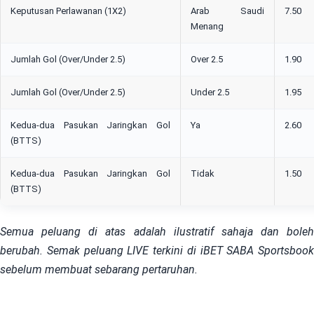
Keputusan Perlawanan (1X2)
Arab Saudi
7.50
Menang
Jumlah Gol (Over/Under 2.5)
Over 2.5
1.90
Jumlah Gol (Over/Under 2.5)
Under 2.5
1.95
Kedua-dua Pasukan Jaringkan Gol
Ya
2.60
(BTTS)
Kedua-dua Pasukan Jaringkan Gol
Tidak
1.50
(BTTS)
Semua peluang di atas adalah ilustratif sahaja dan boleh
berubah. Semak peluang LIVE terkini di iBET SABA Sportsbook
sebelum membuat sebarang pertaruhan.