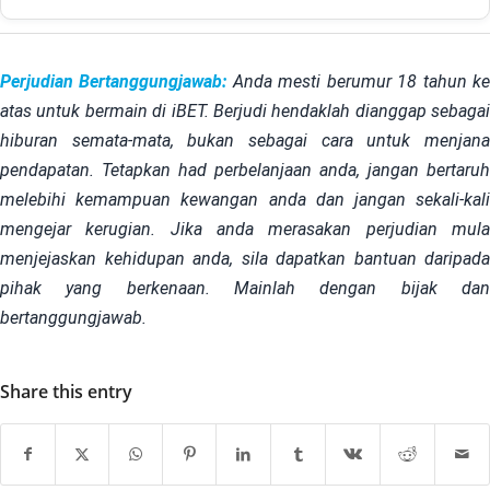
Perjudian Bertanggungjawab:
Anda mesti berumur 18 tahun k
atas untuk bermain di iBET. Berjudi hendaklah dianggap sebagai
hiburan semata-mata, bukan sebagai cara untuk menjana
pendapatan. Tetapkan had perbelanjaan anda, jangan bertaruh
melebihi kemampuan kewangan anda dan jangan sekali-kali
mengejar kerugian. Jika anda merasakan perjudian mula
menjejaskan kehidupan anda, sila dapatkan bantuan daripada
pihak yang berkenaan. Mainlah dengan bijak dan
bertanggungjawab.
Share this entry