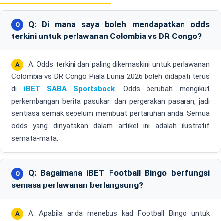
Q: Di mana saya boleh mendapatkan odds
terkini untuk perlawanan Colombia vs DR Congo?
A: Odds terkini dan paling dikemaskini untuk perlawanan
Colombia vs DR Congo Piala Dunia 2026 boleh didapati terus
di
iBET SABA Sportsbook
. Odds berubah mengikut
perkembangan berita pasukan dan pergerakan pasaran, jadi
sentiasa semak sebelum membuat pertaruhan anda. Semua
odds yang dinyatakan dalam artikel ini adalah ilustratif
semata-mata.
Q: Bagaimana iBET Football Bingo berfungsi
semasa perlawanan berlangsung?
A: Apabila anda menebus kad Football Bingo untuk