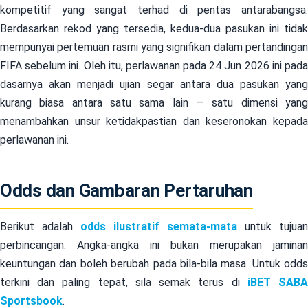
kompetitif yang sangat terhad di pentas antarabangsa.
Berdasarkan rekod yang tersedia, kedua-dua pasukan ini tidak
mempunyai pertemuan rasmi yang signifikan dalam pertandingan
FIFA sebelum ini. Oleh itu, perlawanan pada 24 Jun 2026 ini pada
dasarnya akan menjadi ujian segar antara dua pasukan yang
kurang biasa antara satu sama lain — satu dimensi yang
menambahkan unsur ketidakpastian dan keseronokan kepada
perlawanan ini.
Odds dan Gambaran Pertaruhan
Berikut adalah
odds ilustratif semata-mata
untuk tujuan
perbincangan. Angka-angka ini bukan merupakan jaminan
keuntungan dan boleh berubah pada bila-bila masa. Untuk odds
terkini dan paling tepat, sila semak terus di
iBET SAB
Sportsbook
.