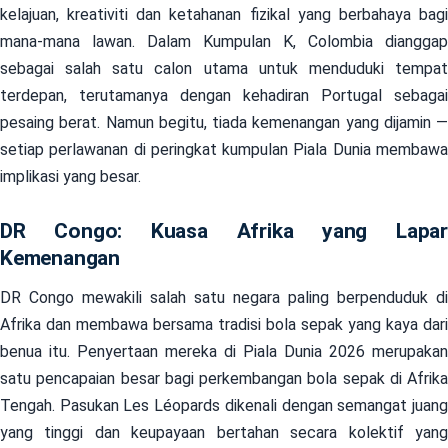
kelajuan, kreativiti dan ketahanan fizikal yang berbahaya bagi
mana-mana lawan. Dalam Kumpulan K, Colombia dianggap
sebagai salah satu calon utama untuk menduduki tempat
terdepan, terutamanya dengan kehadiran Portugal sebagai
pesaing berat. Namun begitu, tiada kemenangan yang dijamin —
setiap perlawanan di peringkat kumpulan Piala Dunia membawa
implikasi yang besar.
DR Congo: Kuasa Afrika yang Lapar
Kemenangan
DR Congo mewakili salah satu negara paling berpenduduk di
Afrika dan membawa bersama tradisi bola sepak yang kaya dari
benua itu. Penyertaan mereka di Piala Dunia 2026 merupakan
satu pencapaian besar bagi perkembangan bola sepak di Afrika
Tengah. Pasukan Les Léopards dikenali dengan semangat juang
yang tinggi dan keupayaan bertahan secara kolektif yang