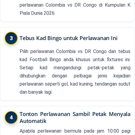
perlawanan Colombia vs DR Congo di Kumpulan K
Piala Dunia 2026.
Tebus Kad Bingo untuk Perlawanan Ini
3
Pilih perlawanan Colombia vs DR Congo dan tebus
kad Football Bingo anda khusus untuk fixtures ini.
Setiap kad mengandungi petak-petak yang
dihubungkan dengan pelbagai jenis kejadian
perlawanan seperti gol, kad kuning, tendangan sudut
dan banyak lagi.
Tonton Perlawanan Sambil Petak Menyala
4
Automatik
Apabila perlawanan bermula pada jam 10:00 pagi