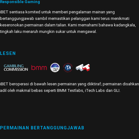
Responsible Gaming
iBET sentiasa komited untuk memberi pengalaman mainan yang
bertanggungjawab sambil memastikan pelanggan kami terus menikmati
keseronokan permainan dalam talian. Kami memahami bahawa kadangkala,
tingkah laku menaruh mungkin sukar untuk mengawal.
LESEN
iBET beroperasi di bawah lesen permainan yang diiktiraf; permainan disahkan
adil oleh makmal bebas seperti BMM Testlabs, iTech Labs dan GLI.
PERMAINAN BERTANGGUNGJAWAB