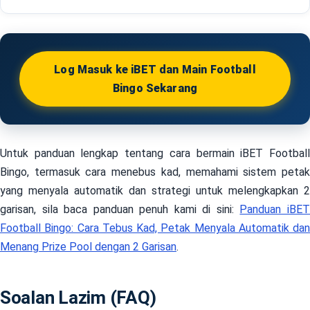
Log Masuk ke iBET dan Main Football
Bingo Sekarang
Untuk panduan lengkap tentang cara bermain iBET Football
Bingo, termasuk cara menebus kad, memahami sistem petak
yang menyala automatik dan strategi untuk melengkapkan 2
garisan, sila baca panduan penuh kami di sini:
Panduan iBE
Football Bingo: Cara Tebus Kad, Petak Menyala Automatik dan
Menang Prize Pool dengan 2 Garisan
.
Soalan Lazim (FAQ)