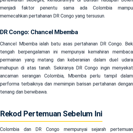
menjadi faktor penentu sama ada Colombia mampu
memecahkan pertahanan DR Congo yang tersusun.
DR Congo: Chancel Mbemba
Chancel Mbemba ialah batu asas pertahanan DR Congo. Bek
tengah berpengalaman ini mempunyai kemahiran membaca
permainan yang matang dan keberanian dalam duel udara
mahupun di atas tanah. Sekiranya DR Congo ingin menyekat
ancaman serangan Colombia, Mbemba perlu tampil dalam
performa terbaiknya dan memimpin barisan pertahanan dengan
tenang dan berwibawa.
Rekod Pertemuan Sebelum Ini
Colombia dan DR Congo mempunyai sejarah pertemuan