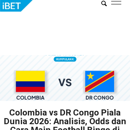
Colombia vs DR Congo Piala
Dunia 2026: Analisis, Odds dan
Cara Main Football Bingo di